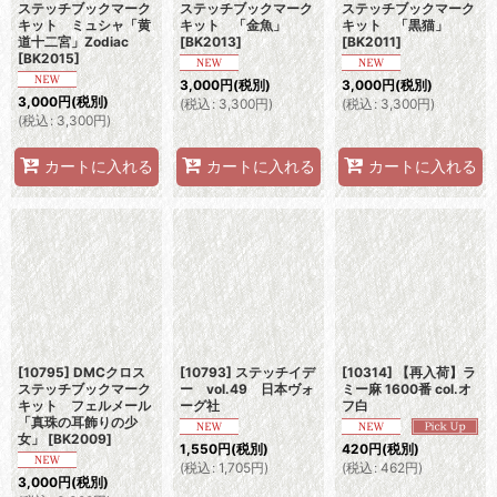
ステッチブックマーク
ステッチブックマーク
ステッチブックマーク
キット ミュシャ「黄
キット 「金魚」
キット 「黒猫」
道十二宮」Zodiac
[
BK2013
]
[
BK2011
]
[
BK2015
]
3,000
円
(税別)
3,000
円
(税別)
3,000
円
(税別)
(
税込
:
3,300
円
)
(
税込
:
3,300
円
)
(
税込
:
3,300
円
)
カートに入れる
カートに入れる
カートに入れる
[10795] DMCクロス
[10793] ステッチイデ
[10314] 【再入荷】ラ
ステッチブックマーク
ー vol.49 日本ヴォ
ミー麻 1600番 col.オ
キット フェルメール
ーグ社
フ白
「真珠の耳飾りの少
女」
[
BK2009
]
1,550
円
(税別)
420
円
(税別)
(
税込
:
1,705
円
)
(
税込
:
462
円
)
3,000
円
(税別)