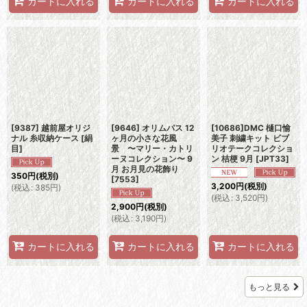
カートに入れる
カートに入れる
カートに入れる
[9387] 越前屋オリジ
[9646] オリムパス 12
[10686]DMC 樋口愉
ナル 糸収納ケース [絹
ヶ月の小さな花風
美子 刺繍キット ビブ
目]
景 〜マリー・カトリ
リオテークコレクショ
ーヌコレクション〜 9
ン 桔梗 9月
[
JPT33
]
月 お月見の花飾り
350
円
(税別)
[
7553
]
3,200
円
(税別)
(
税込
:
385
円
)
(
税込
:
3,520
円
)
2,900
円
(税別)
(
税込
:
3,190
円
)
カートに入れる
カートに入れる
カートに入れる
もっと見る