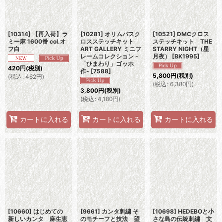
[10314] 【再入荷】ラ
[10281] オリムパスク
[10521] DMCクロス
ミー麻 1600番 col.オ
ロスステッチキット
ステッチキット THE
フ白
ART GALLERY ミニフ
STARRY NIGHT（星
レームコレクション -
月夜）
[
BK1995
]
「ひまわり」ゴッホ
420
円
(税別)
作-
[
7588
]
5,800
円
(税別)
(
税込
:
462
円
)
(
税込
:
6,380
円
)
3,800
円
(税別)
(
税込
:
4,180
円
)
カートに入れる
カートに入れる
カートに入れる
[10660] はじめての
[9661] カンタ刺繍 そ
[10698] HEDEBOと小
新しいカンタ 麻生恵
のモチーフと技法 望
さな島の伝統刺繡 文