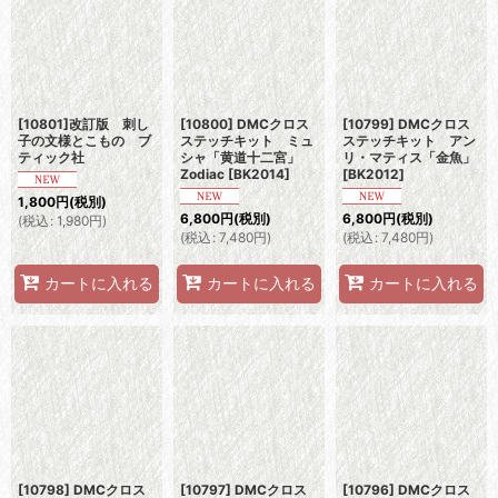
[10801]改訂版 刺し
[10800] DMCクロス
[10799] DMCクロス
子の文様とこもの ブ
ステッチキット ミュ
ステッチキット アン
ティック社
シャ「黄道十二宮」
リ・マティス「金魚」
Zodiac
[
BK2014
]
[
BK2012
]
1,800
円
(税別)
6,800
円
(税別)
6,800
円
(税別)
(
税込
:
1,980
円
)
(
税込
:
7,480
円
)
(
税込
:
7,480
円
)
カートに入れる
カートに入れる
カートに入れる
[10798] DMCクロス
[10797] DMCクロス
[10796] DMCクロス