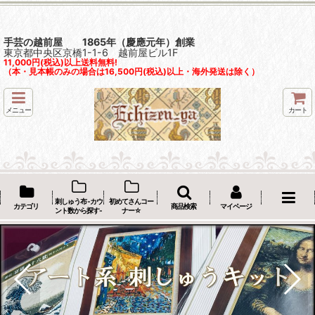
手芸の越前屋 1865年（慶應元年）創業
東京都中央区京橋1-1-6 越前屋ビル1F
11,000円(税込)以上送料無料!
（本・見本帳のみの場合は16,500円(税込)以上・海外発送は除く）
メニュー
カート
刺しゅう布 -カウ
初めてさんコー
カテゴリ
商品検索
マイページ
ント数から探す-
ナー☆