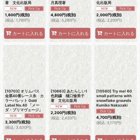
著 文化出版局
月真理著
化出版局
1,600
円
(税別)
4,800
円
(税別)
2,000
円
(税別)
(
税込
:
1,760
円
)
(
税込
:
5,280
円
)
(
税込
:
2,200
円
)
カートに入れる
カートに入れる
カートに入れる
[10703] オリムパス
[10663] あたらしい1
[10560] Try me! 60
金票40番レース糸 カ
色刺繍 樋口愉美子
small patterns with
ラーパレット Gold
著 文化出版局
snowflake grounds
Label No.40 「メー
Kumiko Nakazaki
ダ・プリマヴェージ」
2,200
円
(税別)
4,700
円
(税別)
(
税込
:
2,420
円
)
3,300
円
(税別)
(
税込
:
5,170
円
)
(
税込
:
3,630
円
)