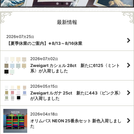
最新情報
2026
07
25
年
月
日
【夏季休業のご案内】※8/13～8/16休業
2026
07
02
年
月
日
Zweigart カシェル 28ct 新たに6125〈ミント
系〉が入荷しました
2026
05
15
年
月
日
Zweigart ルガナ 25ct 新たに443〈ピンク系〉
が入荷しました
2026
04
18
年
月
日
オリムパス NEON 25番糸セット 新色入荷しまし
た