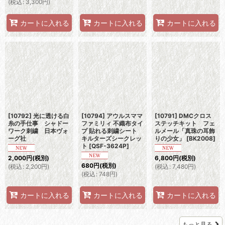
(
税込
:
3,300
円
)
カートに入れる
カートに入れる
カートに入れる
[10792] 光に透ける白
[10794] アウルスママ
[10791] DMCクロス
糸の手仕事 シャドー
ファミリィ 不織布タイ
ステッチキット フェ
ワーク刺繍 日本ヴォ
プ 貼れる刺繍シート
ルメール「真珠の耳飾
ーグ社
キルターズシークレッ
りの少女」
[
BK2008
]
ト
[
QSF-3624P
]
2,000
円
(税別)
6,800
円
(税別)
680
円
(税別)
(
税込
:
2,200
円
)
(
税込
:
7,480
円
)
(
税込
:
748
円
)
カートに入れる
カートに入れる
カートに入れる
もっと見る