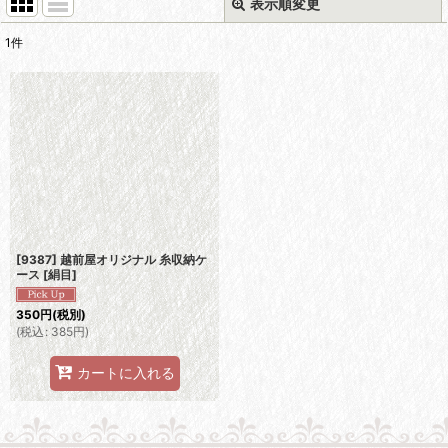
表示順変更
閉じる
1
件
表示数
:
並び順
:
絞り込む
[9387] 越前屋オリジナル 糸収納ケ
ース [絹目]
350
円
(税別)
(
税込
:
385
円
)
カートに入れる