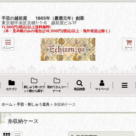
手芸の越前屋 1865年（慶應元年）創業
東京都中央区京橋1-1-6 越前屋ビル1F
11,000円(税込)以上送料無料!
（本・見本帳のみの場合は16,500円(税込)以上・海外発送は除く）
メニュー
カート
刺しゅう布 -カウ
初めてさんコー
カテゴリ
商品検索
マイページ
ント数から探す-
ナー☆
ホーム
>
手芸・刺しゅう道具
>
糸収納ケース
糸収納ケース