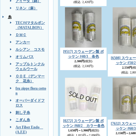
アイーダ（綿）
(税込
:
2,420円)
リネン（麻）
糸
TEC#4マタルボン
（MATALBON）
ＤＭＣ
アンカー
ルシアン コスモ
[9517] スウェーデン製 ボ
ッケン #40/3 各色
オリムパス
[6508] スウ
2,300円
(税別)
ッケン #50
アップルトンクル
(税込
:
2,530円)
2,550円
(税
ウェルウール
(税込
:
2,80
ＯＯＥ（デンマー
ク 花糸）
fru zippe flora cotto
n
オーバーダイドフ
ロス
刺し子糸
こぎん糸
[0272] スウェーデン製 ボ
[7632] スウ
ッケン #60/2 カラー各色
Art Fiber Endo
ッケン #60
1,650円～1,900円
(税別)
(A.F.E)
2,150円～2,60
(税込
:
1,815円～2,090円)