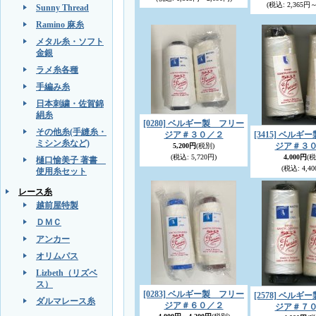
(税込
:
2,365円～
Sunny Thread
Ramino 麻糸
メタル糸・ソフト
金銀
ラメ糸各種
手編み糸
日本刺繍・佐賀錦
絹糸
[0280] ベルギー製 フリー
その他糸(手縫糸・
ジア＃３０／２
[3415] ベル
ミシン糸など)
ジア＃３
5,200円
(税別)
(税込
:
5,720円)
4,000円
(税
樋口愉美子 著書
(税込
:
4,40
使用糸セット
レース糸
越前屋特製
ＤＭＣ
アンカー
オリムパス
Lizbeth（リズベ
ス）
[0283] ベルギー製 フリー
[2578] ベル
ダルマレース糸
ジア＃６０／２
ジア＃７