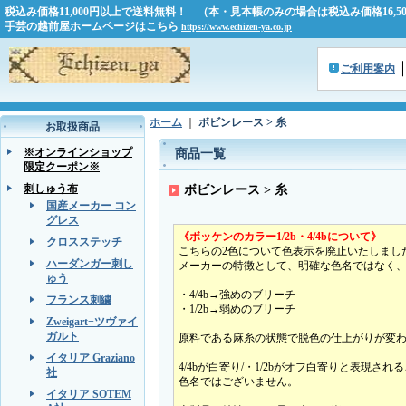
税込み価格11,000円以上で送料無料！ （本・見本帳のみの場合は税込み価格16,
手芸の越前屋ホームページはこちら
https://www.echizen-ya.co.jp
ご利用案内
ホーム
｜
ボビンレース > 糸
お取扱商品
※オンラインショップ
商品一覧
限定クーポン※
刺しゅう布
ボビンレース > 糸
国産メーカー コン
グレス
《ボッケンのカラー1/2b・4/4bについて》
クロスステッチ
こちらの2色について色表示を廃止いたしまし
ハーダンガー刺し
メーカーの特徴として、明確な色名ではなく
ゅう
・4/4b→強めのブリーチ
フランス刺繍
・1/2b→弱めのブリーチ
Zweigart−ツヴァイ
ガルト
原料である麻糸の状態で脱色の仕上がりが変
イタリア Graziano
4/4bが白寄り/・1/2bがオフ白寄りと表現
社
色名ではございません。
イタリア SOTEM