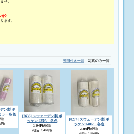
いませ。
らせ》
なります。
説明付き一覧
写真のみ一覧
ェーデン製 ボ
 カラー各色
[7633] スウェーデン製 ボ
別)
[0274] スウェーデン製 ボ
ッケン #35/3 各色
5円)
ッケン #40/2 各色
2,200円
(税別)
2,300円
(税別)
(税込
:
2,420円)
(税込
:
2,530円)