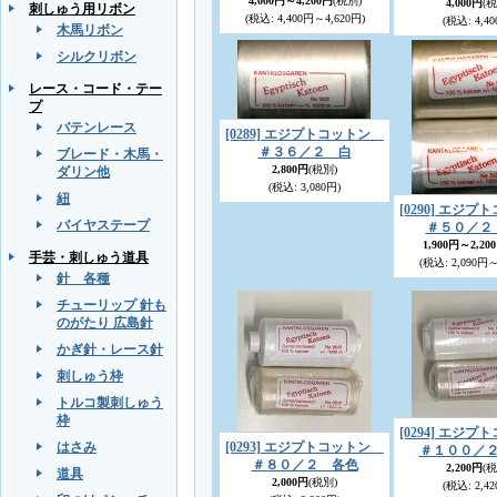
4,000円～4,200円
(税別)
4,000円
(税
刺しゅう用リボン
(税込
:
4,400円～4,620円)
(税込
:
4,40
木馬リボン
シルクリボン
レース・コード・テー
プ
バテンレース
[0289] エジプトコットン
＃３６／２ 白
ブレード・木馬・
2,800円
(税別)
ダリン他
(税込
:
3,080円)
紐
[0290] エジ
バイヤステープ
＃５０／２
1,900円～2,20
手芸・刺しゅう道具
(税込
:
2,090円～
針 各種
チューリップ 針も
のがたり 広島針
かぎ針・レース針
刺しゅう枠
トルコ製刺しゅう
枠
[0294] エジ
はさみ
[0293] エジプトコットン
＃１００／
＃８０／２ 各色
2,200円
(税
道具
2,000円
(税別)
(税込
:
2,42