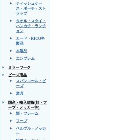
ティッシュケー
ス・ポーチ・スト
ラップ
タオル・スタイ・
ハンカチ・ランチ
ョン
カード・RICO半
製品
木製品
エンブレム
ミラーワーク
ビーズ用品
スパンコール・ビ
ーズ
道具
国産・輸入雑貨(額・フ
ープ・ノッカー等)
額・フレーム
フープ
ベルプル・ノッカ
ー