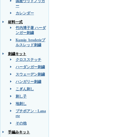
国産ウッドノッカ
ー
カレンダー
材料一式
竹内博子著 ハーダ
ンガー刺繍
Kumip_broderieプ
ルスレッド刺繍
刺繍キット
クロスステッチ
ハーダンガー刺繍
スウェーデン刺繍
ハンガリー刺繍
こぎん刺し
刺し子
地刺し
プチポアン・Lana
rte
その他
手編みキット