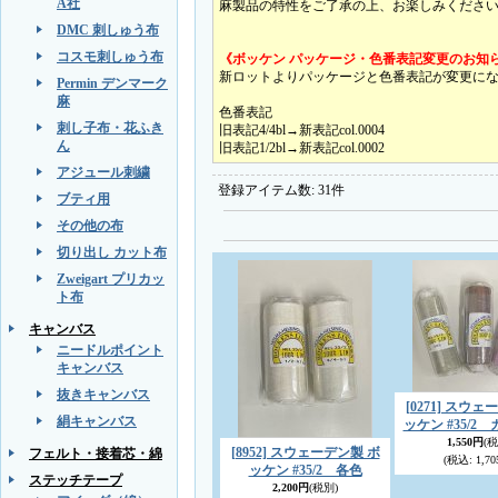
A社
麻製品の特性をご了承の上、お楽しみくださ
DMC 刺しゅう布
コスモ刺しゅう布
《ボッケン パッケージ・色番表記変更のお知
新ロットよりパッケージと色番表記が変更に
Permin デンマーク
麻
色番表記
刺し子布・花ふき
旧表記4/4bl→新表記col.0004
ん
旧表記1/2bl→新表記col.0002
アジュール刺繍
登録アイテム数
:
31件
ブティ用
その他の布
切り出し カット布
Zweigart プリカッ
ト布
キャンバス
ニードルポイント
キャンバス
抜きキャンバス
[0271] スウ
絹キャンバス
ッケン #35/2
1,550円
(税
[8952] スウェーデン製 ボ
フェルト・接着芯・綿
(税込
:
1,70
ッケン #35/2 各色
ステッチテープ
2,200円
(税別)