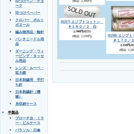
印つけペン・チョ
(税込
:
2,200円)
ーク
印つけペーパー
クロバー ポルト
[0297] エジプトコットン
ボヌール
＃１６０／２ 白
2,300円
(税別)
編み物用品・輪針
[0298] エジ
(税込
:
2,530円)
パンチニードル用
＃１７０／
品
2,350円
(税
(税込
:
2,58
ダーニング・ウィ
ービング・タッセ
ル用品
レンズ・ルーペ・
拡大鏡
日本刺繍用 手打
ち針
日本刺繍針（機
械）
糸収納ケース
半製品
ブローチ台・ミラ
ー・ピルケース
パラソル・日傘