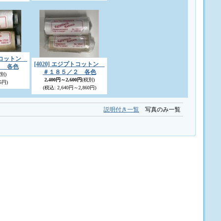
プトコットン
[4020] エジプトコットン
２ 各色
＃１８５／２ 各色
別)
2,400円～2,600円
(税別)
5円)
(税込
:
2,640円～2,860円)
説明付き一覧
写真のみ一覧