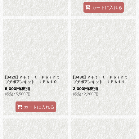
カートに入れる
[3429] Ｐｅｔｉｔ Ｐｏｉｎｔ
[3430] Ｐｅｔｉｔ Ｐｏｉｎｔ
プチポアンキット ＪＰＡ１０
プチポアンキット ＪＰＡ１１
5,000
円
(税別)
2,000
円
(税別)
(
税込
:
5,500
円
)
(
税込
:
2,200
円
)
カートに入れる