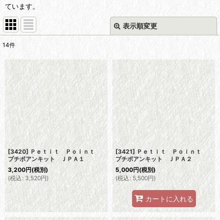
ています。
表示順変更
閉じる
14
件
表示数
:
並び順
:
絞り込む
[3420] Ｐｅｔｉｔ Ｐｏｉｎｔ
[3421] Ｐｅｔｉｔ Ｐｏｉｎｔ
プチポアンキット ＪＰＡ１
プチポアンキット ＪＰＡ２
3,200
円
(税別)
5,000
円
(税別)
(
税込
:
3,520
円
)
(
税込
:
5,500
円
)
カートに入れる