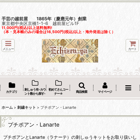
手芸の越前屋 1865年（慶應元年）創業
東京都中央区京橋1-1-6 越前屋ビル1F
11,000円(税込)以上送料無料!
（本・見本帳のみの場合は16,500円(税込)以上・海外発送は除く）
メニュー
カート
刺しゅう布 -カウ
初めてさんコー
カテゴリ
商品検索
マイページ
ント数から探す-
ナー☆
ホーム
>
刺繍キット
>
プチポアン・Lanarte
プチポアン・Lanarte
プチポアンとLanarte（ラナーテ）の刺しゅうキットをお取り扱いし