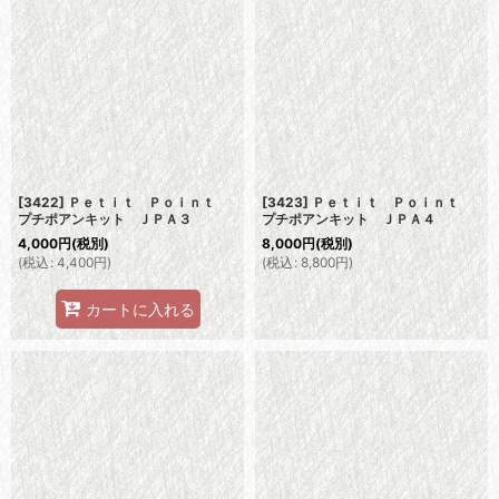
[3422] Ｐｅｔｉｔ Ｐｏｉｎｔ
[3423] Ｐｅｔｉｔ Ｐｏｉｎｔ
プチポアンキット ＪＰＡ３
プチポアンキット ＪＰＡ４
4,000
円
(税別)
8,000
円
(税別)
(
税込
:
4,400
円
)
(
税込
:
8,800
円
)
カートに入れる