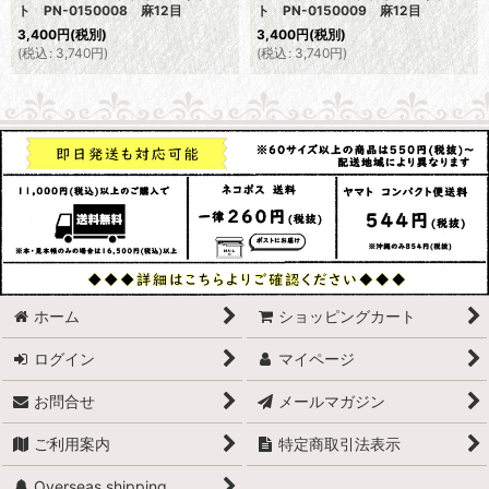
ト PN-0150008 麻12目
ト PN-0150009 麻12目
3,400
円
(税別)
3,400
円
(税別)
(
税込
:
3,740
円
)
(
税込
:
3,740
円
)
ホーム
ショッピングカート
ログイン
マイページ
お問合せ
メールマガジン
ご利用案内
特定商取引法表示
Overseas shipping