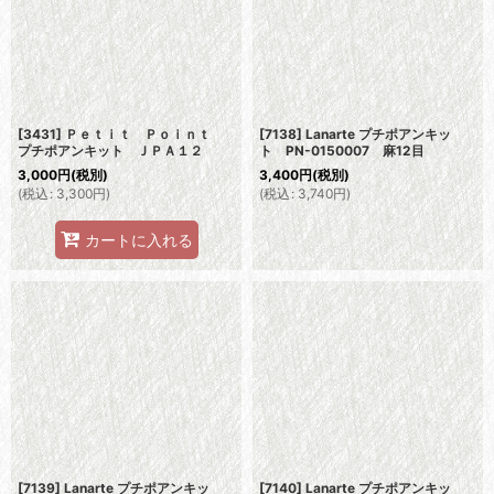
[3431] Ｐｅｔｉｔ Ｐｏｉｎｔ
[7138] Lanarte プチポアンキッ
プチポアンキット ＪＰＡ１２
ト PN-0150007 麻12目
3,000
円
(税別)
3,400
円
(税別)
(
税込
:
3,300
円
)
(
税込
:
3,740
円
)
カートに入れる
[7139] Lanarte プチポアンキッ
[7140] Lanarte プチポアンキッ