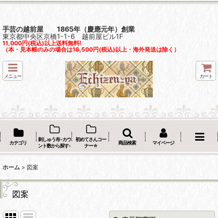
手芸の越前屋 1865年（慶應元年）創業
東京都中央区京橋1-1-6 越前屋ビル1F
11,000円(税込)以上送料無料!
（本・見本帳のみの場合は16,500円(税込)以上・海外発送は除く）
メニュー
カート
刺しゅう布 -カウ
初めてさんコー
カテゴリ
商品検索
マイページ
ント数から探す-
ナー☆
ホーム
>
図案
図案