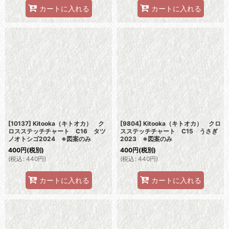
カートに入れる
カートに入れる
[10137] Kitooka（キトオカ） ク
[9804] Kitooka（キトオカ） クロ
ロスステッチチャート C16 タツ
スステッチチャート C15 うさぎ
ノオトシゴ2024 ※図案のみ
2023 ※図案のみ
400
円
(税別)
400
円
(税別)
(
税込
:
440
円
)
(
税込
:
440
円
)
カートに入れる
カートに入れる