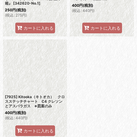
箱』
[
342620-No.1
]
400
円
(税別)
250
円
(税別)
(
税込
:
440
円
)
(
税込
:
275
円
)
カートに入れる
カートに入れる
[7925] Kitooka（キトオカ） クロ
スステッチチャート C4 クレソン
とアスパラガス ※図案のみ
400
円
(税別)
(
税込
:
440
円
)
カートに入れる