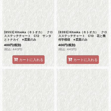
[8553] Kitooka（キトオカ） クロ
[8393] Kitooka（キトオカ） クロ
スステッチチャート C12 サンタ
スステッチチャート C10 花と幾
とトナカイ ※図案のみ
何学模様 ※図案のみ
400
円
(税別)
400
円
(税別)
(
税込
:
440
円
)
(
税込
:
440
円
)
カートに入れる
カートに入れる