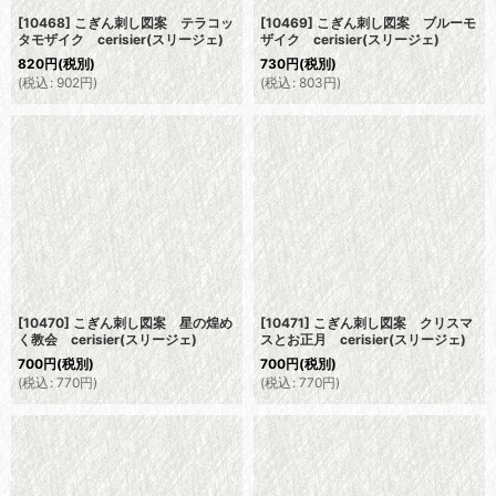
[10468] こぎん刺し図案 テラコッ
[10469] こぎん刺し図案 ブルーモ
タモザイク cerisier(スリージェ)
ザイク cerisier(スリージェ)
820
円
(税別)
730
円
(税別)
(
税込
:
902
円
)
(
税込
:
803
円
)
[10470] こぎん刺し図案 星の煌め
[10471] こぎん刺し図案 クリスマ
く教会 cerisier(スリージェ)
スとお正月 cerisier(スリージェ)
700
円
(税別)
700
円
(税別)
(
税込
:
770
円
)
(
税込
:
770
円
)