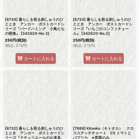
[6734] 暮らしを彩る刺しゅうのひ
[6733] 暮らしを彩る刺しゅうのひ
ととき アンカー ポストカードシ
ととき アンカー ポストカードシ
リーズ『バードハミング 小鳥たち
リーズ『いちごのコンフィチュー
の朝食』
[
342620-No.3
]
ル』
[
342620-No.2
]
250
円
(税別)
250
円
(税別)
(
税込
:
275
円
)
(
税込
:
275
円
)
カートに入れる
カートに入れる
[6732] 暮らしを彩る刺しゅうのひ
[7988] Kitooka（キトオカ） クロ
ととき アンカー ポストカードシ
スステッチチャート C5 トマトと
リーズ『クチュリエールのお道具
パプリカ ※図案のみ