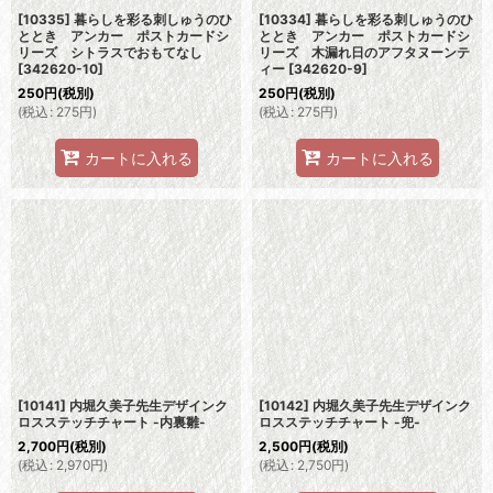
[10335] 暮らしを彩る刺しゅうのひ
[10334] 暮らしを彩る刺しゅうのひ
ととき アンカー ポストカードシ
ととき アンカー ポストカードシ
リーズ シトラスでおもてなし
リーズ 木漏れ日のアフタヌーンテ
[
342620-10
]
ィー
[
342620-9
]
250
円
(税別)
250
円
(税別)
(
税込
:
275
円
)
(
税込
:
275
円
)
カートに入れる
カートに入れる
[10141] 内堀久美子先生デザインク
[10142] 内堀久美子先生デザインク
ロスステッチチャート -内裏雛-
ロスステッチチャート -兜-
2,700
円
(税別)
2,500
円
(税別)
(
税込
:
2,970
円
)
(
税込
:
2,750
円
)