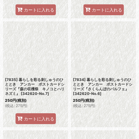
カートに入れる
カートに入れる
[7835] 暮らしを彩る刺しゅうのひ
[7834] 暮らしを彩る刺しゅうのひ
ととき アンカー ポストカードシ
ととき アンカー ポストカードシ
リーズ『森の収穫祭 キノコとハリ
リーズ『さくらんぼのパルフェ』
ネズミ』
[
342620-No.7
]
[
342620-No.6
]
250
円
(税別)
250
円
(税別)
(
税込
:
275
円
)
(
税込
:
275
円
)
カートに入れる