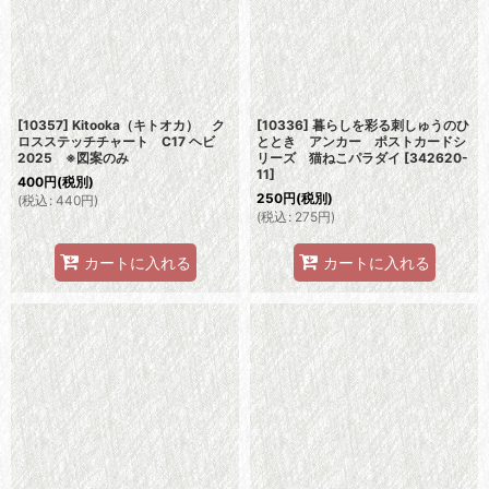
[10357] Kitooka（キトオカ） ク
[10336] 暮らしを彩る刺しゅうのひ
ロスステッチチャート C17 ヘビ
ととき アンカー ポストカードシ
2025 ※図案のみ
リーズ 猫ねこパラダイ
[
342620-
11
]
400
円
(税別)
250
円
(税別)
(
税込
:
440
円
)
(
税込
:
275
円
)
カートに入れる
カートに入れる