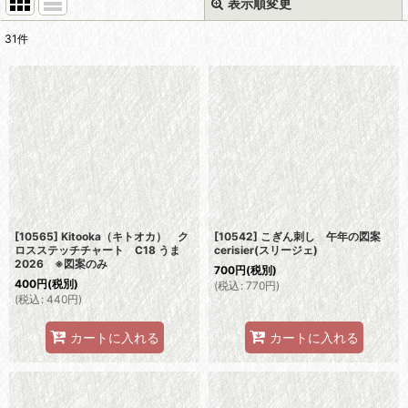
表示順変更
閉じる
31
件
表示数
:
並び順
:
絞り込む
[10565] Kitooka（キトオカ） ク
[10542] こぎん刺し 午年の図案
ロスステッチチャート C18 うま
cerisier(スリージェ)
2026 ※図案のみ
700
円
(税別)
400
円
(税別)
(
税込
:
770
円
)
(
税込
:
440
円
)
カートに入れる
カートに入れる