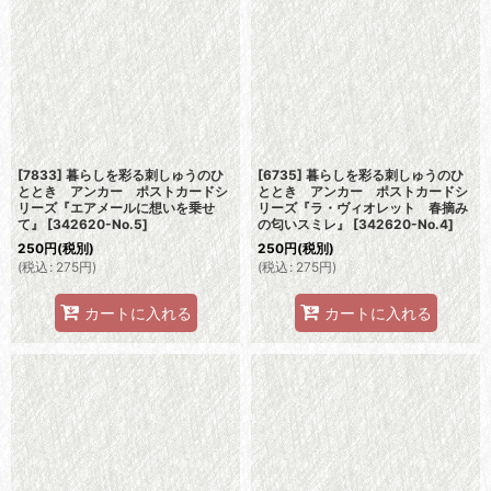
[7833] 暮らしを彩る刺しゅうのひ
[6735] 暮らしを彩る刺しゅうのひ
ととき アンカー ポストカードシ
ととき アンカー ポストカードシ
リーズ『エアメールに想いを乗せ
リーズ『ラ・ヴィオレット 春摘み
て』
[
342620-No.5
]
の匂いスミレ』
[
342620-No.4
]
250
円
(税別)
250
円
(税別)
(
税込
:
275
円
)
(
税込
:
275
円
)
カートに入れる
カートに入れる