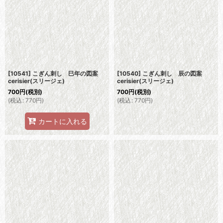
[10541] こぎん刺し 巳年の図案
[10540] こぎん刺し 辰の図案
cerisier(スリージェ)
cerisier(スリージェ)
700
円
(税別)
700
円
(税別)
(
税込
:
770
円
)
(
税込
:
770
円
)
カートに入れる