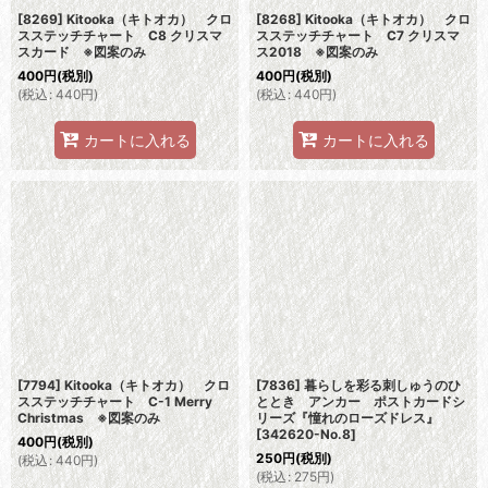
[8269] Kitooka（キトオカ） クロ
[8268] Kitooka（キトオカ） クロ
スステッチチャート C8 クリスマ
スステッチチャート C7 クリスマ
スカード ※図案のみ
ス2018 ※図案のみ
400
円
(税別)
400
円
(税別)
(
税込
:
440
円
)
(
税込
:
440
円
)
カートに入れる
カートに入れる
[7794] Kitooka（キトオカ） クロ
[7836] 暮らしを彩る刺しゅうのひ
スステッチチャート C-1 Merry
ととき アンカー ポストカードシ
Christmas ※図案のみ
リーズ『憧れのローズドレス』
[
342620-No.8
]
400
円
(税別)
250
円
(税別)
(
税込
:
440
円
)
(
税込
:
275
円
)