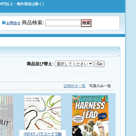
500円以上・海外発送は除く）
｜
商品検索
:
お問合せ
商品並び替え
:
説明付き一覧
写真のみ一覧
[10747] パラコードで結