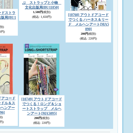
ぶ ストラップと小物
文化出版局
[BU11850]
1,500円
(税別)
ラコードストラ
[10760] アウトドアコード
(税込
:
1,650円)
出版局
[BU1
でつくる ハーネス＆リー
ド メルヘンアート
[MA5
別)
090]
0円)
200円
(税別)
(税込
:
220円)
ウトドアコード
[10749] アウトドアコード
ンドル＆ス
でつくる！ロング＆ショ
ルヘンアー
ートストラップ メルヘ
96]
ンアート
[MA5095]
別)
200円
(税別)
円)
(税込
:
220円)