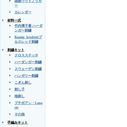
国産ウッドノッカ
ー
カレンダー
材料一式
竹内博子著 ハーダ
ンガー刺繍
Kumip_broderieプ
ルスレッド刺繍
刺繍キット
クロスステッチ
ハーダンガー刺繍
スウェーデン刺繍
ハンガリー刺繍
こぎん刺し
刺し子
地刺し
プチポアン・Lana
rte
その他
手編みキット