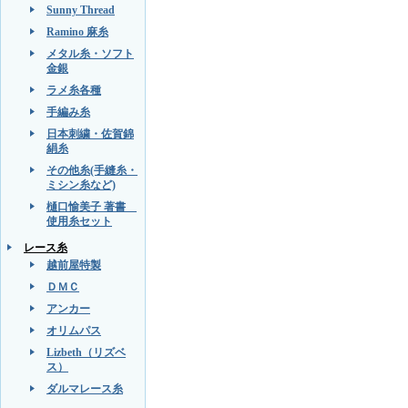
Sunny Thread
Ramino 麻糸
メタル糸・ソフト
金銀
ラメ糸各種
手編み糸
日本刺繍・佐賀錦
絹糸
その他糸(手縫糸・
ミシン糸など)
樋口愉美子 著書
使用糸セット
レース糸
越前屋特製
ＤＭＣ
アンカー
オリムパス
Lizbeth（リズベ
ス）
ダルマレース糸