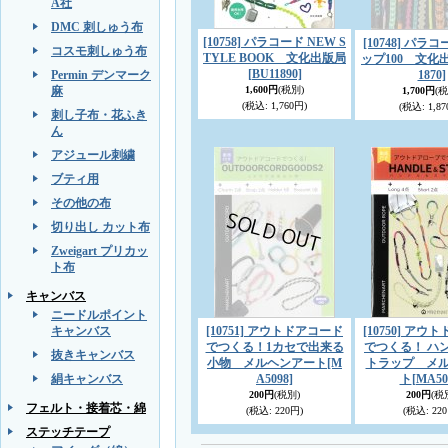
A社
DMC 刺しゅう布
[10758] パラコード NEW S
[10748] パ
コスモ刺しゅう布
TYLE BOOK 文化出版局
ップ100 文化
[BU11890]
Permin デンマーク
1870]
麻
1,600円
(税別)
1,700円
(税
(税込
:
1,760円)
(税込
:
1,87
刺し子布・花ふき
ん
アジュール刺繍
ブティ用
その他の布
切り出し カット布
Zweigart プリカッ
ト布
キャンバス
ニードルポイント
キャンバス
[10751] アウトドアコード
[10750] ア
でつくる！1カセで出来る
でつくる！ ハ
抜きキャンバス
小物 メルヘンアート
[M
トラップ メ
絹キャンバス
A5098]
ト
[MA50
200円
(税別)
200円
(税
フェルト・接着芯・綿
(税込
:
220円)
(税込
:
220
ステッチテープ