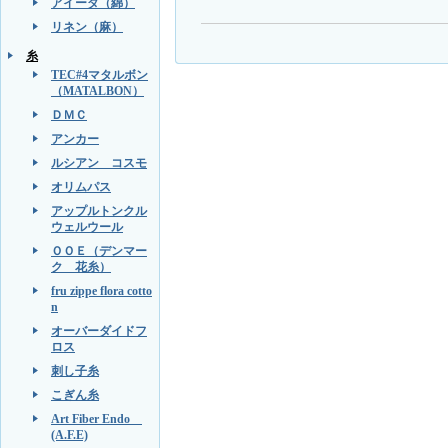
アイーダ（綿）
リネン（麻）
糸
TEC#4マタルボン
（MATALBON）
ＤＭＣ
アンカー
ルシアン コスモ
オリムパス
アップルトンクル
ウェルウール
ＯＯＥ（デンマー
ク 花糸）
fru zippe flora cotto
n
オーバーダイドフ
ロス
刺し子糸
こぎん糸
Art Fiber Endo
(A.F.E)