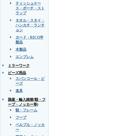
ティッシュケー
ス・ポーチ・スト
ラップ
タオル・スタイ・
ハンカチ・ランチ
ョン
カード・RICO半
製品
木製品
エンブレム
ミラーワーク
ビーズ用品
スパンコール・ビ
ーズ
道具
国産・輸入雑貨(額・フ
ープ・ノッカー等)
額・フレーム
フープ
ベルプル・ノッカ
ー