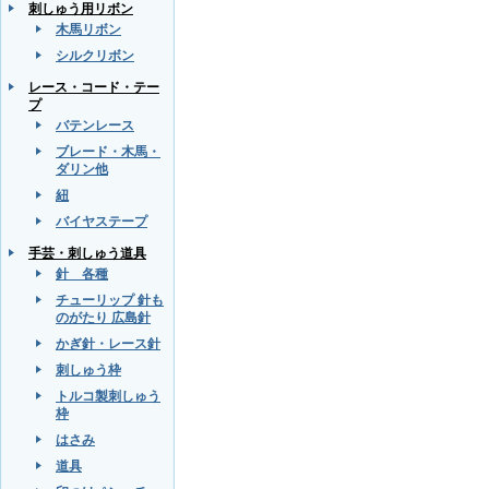
刺しゅう用リボン
木馬リボン
シルクリボン
レース・コード・テー
プ
バテンレース
ブレード・木馬・
ダリン他
紐
バイヤステープ
手芸・刺しゅう道具
針 各種
チューリップ 針も
のがたり 広島針
かぎ針・レース針
刺しゅう枠
トルコ製刺しゅう
枠
はさみ
道具