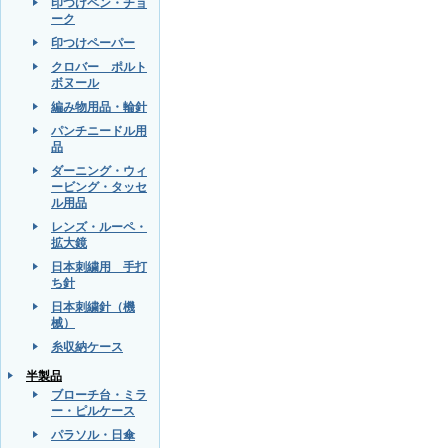
印つけペン・チョ
ーク
印つけペーパー
クロバー ポルト
ボヌール
編み物用品・輪針
パンチニードル用
品
ダーニング・ウィ
ービング・タッセ
ル用品
レンズ・ルーペ・
拡大鏡
日本刺繍用 手打
ち針
日本刺繍針（機
械）
糸収納ケース
半製品
ブローチ台・ミラ
ー・ピルケース
パラソル・日傘