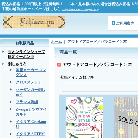
税込み価格11,000円以上で送料無料！ （本・見本帳のみの場合は税込み価格16,
手芸の越前屋ホームページはこちら
https://www.echizen-ya.co.jp
ご利用案内
ホーム
｜
アウトドアコード／パラコード > 本
お取扱商品
※オンラインショップ
商品一覧
限定クーポン※
刺しゅう布
アウトドアコード／パラコード > 本
国産メーカー コン
グレス
登録アイテム数
:
7件
クロスステッチ
ハーダンガー刺し
ゅう
フランス刺繍
Zweigart−ツヴァイ
ガルト
イタリア Graziano
社
イタリア SOTEM