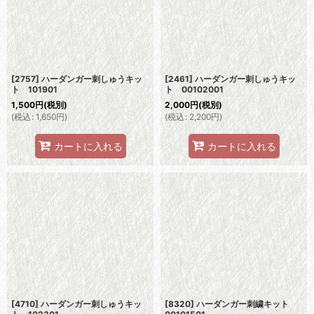
[2757] ハーダンガー刺しゅうキッ
[2461] ハーダンガー刺しゅうキッ
ト 101901
ト 00102001
1,500
円
(税別)
2,000
円
(税別)
(
税込
:
1,650
円
)
(
税込
:
2,200
円
)
カートに入れる
カートに入れる
[4710] ハーダンガー刺しゅうキッ
[8320] ハーダンガー刺繍キット