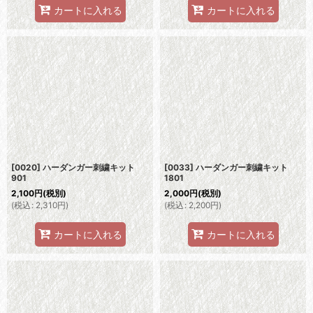
カートに入れる
カートに入れる
[0020] ハーダンガー刺繍キット
[0033] ハーダンガー刺繍キット
901
1801
2,100
円
(税別)
2,000
円
(税別)
(
税込
:
2,310
円
)
(
税込
:
2,200
円
)
カートに入れる
カートに入れる