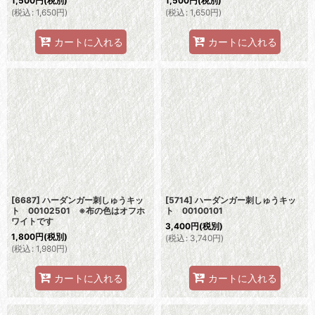
1,500
円
(税別)
1,500
円
(税別)
(
税込
:
1,650
円
)
(
税込
:
1,650
円
)
カートに入れる
カートに入れる
[6687] ハーダンガー刺しゅうキッ
[5714] ハーダンガー刺しゅうキッ
ト 00102501 ※布の色はオフホ
ト 00100101
ワイトです
3,400
円
(税別)
1,800
円
(税別)
(
税込
:
3,740
円
)
(
税込
:
1,980
円
)
カートに入れる
カートに入れる