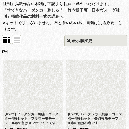
社刊」掲載作品の材料は下記よりお買い求めいただけます。
「すてきなハーダンガー刺しゅう 竹内博子著 日本ヴォーグ社
刊」掲載作品の材料一式の詳細へ
※キットではございません。布と糸のみの為、書籍は別途必要にな
ります。
表示順変更
閉じる
17
件
表示数
:
並び順
:
絞り込む
[6921] ハーダンガー刺繍 コース
[6920] ハーダンガー刺繍 コース
ター4枚セット フラワーモチー
ター4枚セット 矢羽根モチーフ
フ ※布の色はオフホワイトです
※布の色は砂色です