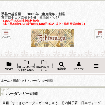
手芸の越前屋 1865年（慶應元年）創業
東京都中央区京橋1-1-6 越前屋ビル1F
11,000円(税込)以上送料無料!
（本・見本帳のみの場合は16,500円(税込)以上・海外発送は除く）
メニュー
カート
刺しゅう布 -カウ
初めてさんコー
カテゴリ
商品検索
マイページ
ント数から探す-
ナー☆
ホーム
>
刺繍キット
>
ハーダンガー刺繍
ハーダンガー刺繍
書籍「すてきなハーダンガー刺しゅう 竹内博子著 日本ヴォーグ