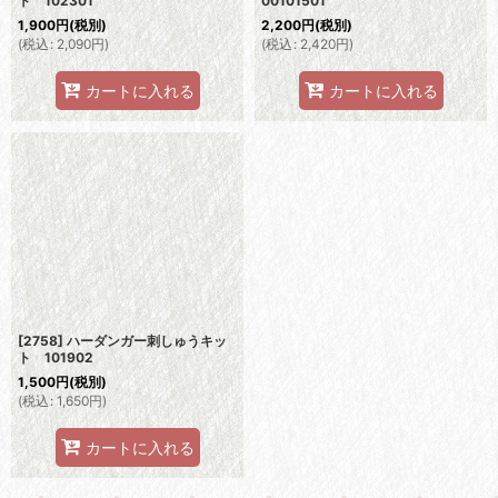
ト 102301
00101501
1,900
円
(税別)
2,200
円
(税別)
(
税込
:
2,090
円
)
(
税込
:
2,420
円
)
カートに入れる
カートに入れる
[2758] ハーダンガー刺しゅうキッ
ト 101902
1,500
円
(税別)
(
税込
:
1,650
円
)
カートに入れる