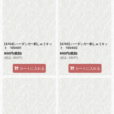
[4704] ハーダンガー刺しゅうキッ
[4705] ハーダンガー刺しゅうキッ
ト 100401
ト 100402
800
円
(税別)
800
円
(税別)
(
税込
:
880
円
)
(
税込
:
880
円
)
カートに入れる
カートに入れる