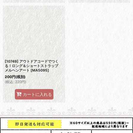
[10749] アウトドアコードでつく
る！ロング＆ショートストラップ
メルヘンアート
[
MA5095
]
200
円
(税別)
(
税込
:
220
円
)
カートに入れる