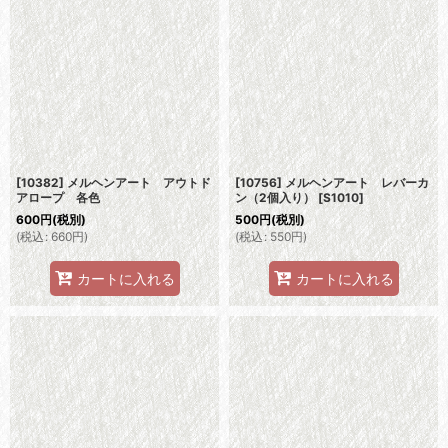
[10382] メルヘンアート アウトド
[10756] メルヘンアート レバーカ
アロープ 各色
ン（2個入り）
[
S1010
]
600
円
(税別)
500
円
(税別)
(
税込
:
660
円
)
(
税込
:
550
円
)
カートに入れる
カートに入れる