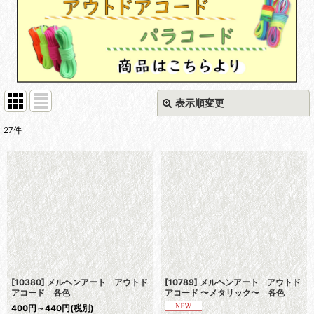
表示順変更
閉じる
27
件
サブカテゴリ
:
表示数
:
並び順
:
絞り込む
[10380] メルヘンアート アウトド
[10789] メルヘンアート アウトド
アコード 各色
アコード 〜メタリック〜 各色
400
円
～440
円
(税別)