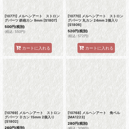
[10771] メルヘンアート ストロン
[10770] メルヘンアート ストロン
グパーツ 鉄砲カン 9mm
[
S1807
]
グパーツ 丸カン 24mm 2個入り
[
S1806
]
500
円
(税別)
520
円
(税別)
(
税込
:
550
円
)
(
税込
:
572
円
)
カートに入れる
カートに入れる
[10769] メルヘンアート ストロン
[10768] メルヘンアート 角ベル
グパーツ Ｄカン 15mm 2個入り
[
MA1223
]
[
S1802
]
280
円
(税別)
260
円
(税別)
(
税込
:
308
円
)