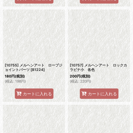
[10755] メルヘンアート ロープジ
[10757] メルヘンアート ロックカ
ョイントパーツ
[
B1224
]
ラビナ小 各色
180
円
(税別)
200
円
(税別)
(
税込
:
198
円
)
(
税込
:
220
円
)
カートに入れる
カートに入れる