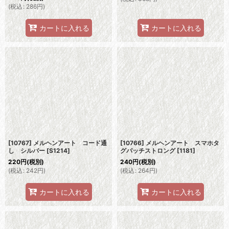
(
税込
:
286
円
)
カートに入れる
カートに入れる
[10767] メルヘンアート コード通
[10766] メルヘンアート スマホタ
し シルバー
[
S1214
]
グパッチストロング
[
1181
]
220
円
(税別)
240
円
(税別)
(
税込
:
242
円
)
(
税込
:
264
円
)
カートに入れる
カートに入れる