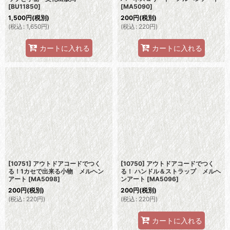
[
BU11850
]
[
MA5090
]
1,500
円
(税別)
200
円
(税別)
(
税込
:
1,650
円
)
(
税込
:
220
円
)
カートに入れる
カートに入れる
[10751] アウトドアコードでつく
[10750] アウトドアコードでつく
る！1カセで出来る小物 メルヘン
る！ ハンドル＆ストラップ メルヘ
アート
[
MA5098
]
ンアート
[
MA5096
]
200
円
(税別)
200
円
(税別)
(
税込
:
220
円
)
(
税込
:
220
円
)
カートに入れる