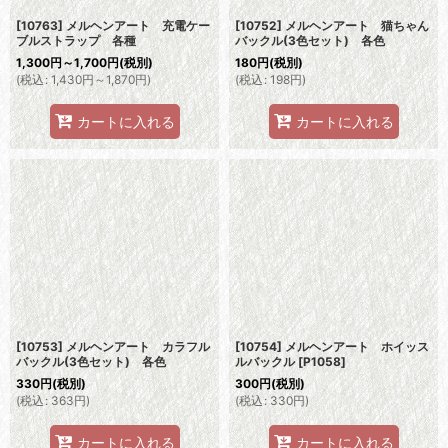
[10763] メルヘンアート 充電ケー
[10752] メルヘンアート 猫ちゃん
ブルストラップ 各種
バックル(3色セット) 各色
1,300
円
～1,700
円
(税別)
180
円
(税別)
(
税込
:
1,430
円
～1,870
円
)
(
税込
:
198
円
)
カートに入れる
カートに入れる
[10753] メルヘンアート カラフル
[10754] メルヘンアート ホイッス
バックル(3色セット) 各色
ルバックル
[
P1058
]
330
円
(税別)
300
円
(税別)
(
税込
:
363
円
)
(
税込
:
330
円
)
カートに入れる
カートに入れる