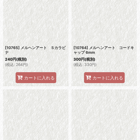
[10765] メルヘンアート Ｓカラビ
[10764] メルヘンアート コードキ
ナ
ャップ 6mm
240
円
(税別)
300
円
(税別)
(
税込
:
264
円
)
(
税込
:
330
円
)
カートに入れる
カートに入れる