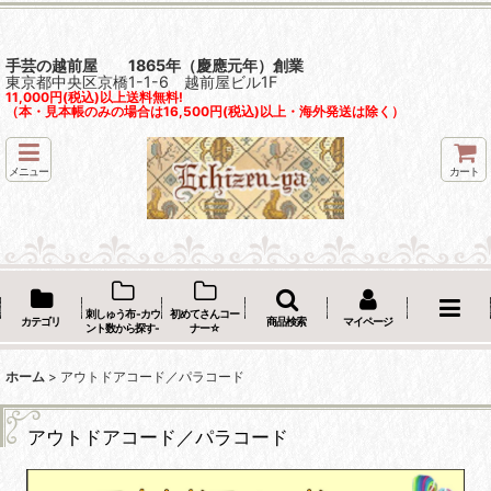
手芸の越前屋 1865年（慶應元年）創業
東京都中央区京橋1-1-6 越前屋ビル1F
11,000円(税込)以上送料無料!
（本・見本帳のみの場合は16,500円(税込)以上・海外発送は除く）
メニュー
カート
刺しゅう布 -カウ
初めてさんコー
カテゴリ
商品検索
マイページ
ント数から探す-
ナー☆
ホーム
>
アウトドアコード／パラコード
アウトドアコード／パラコード