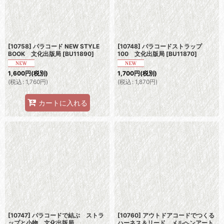
[10758] パラコード NEW STYLE
[10748] パラコードストラップ
BOOK 文化出版局
[
BU11890
]
100 文化出版局
[
BU11870
]
1,600
円
(税別)
1,700
円
(税別)
(
税込
:
1,760
円
)
(
税込
:
1,870
円
)
カートに入れる
[10747] パラコードで結ぶ ストラ
[10760] アウトドアコードでつくる
ップと小物 文化出版局
ハーネス＆リード メルヘンアート