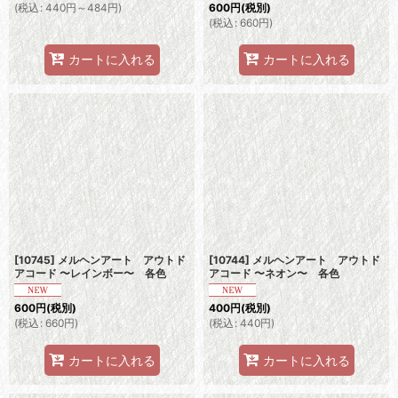
(
税込
:
440
円
～484
円
)
600
円
(税別)
(
税込
:
660
円
)
カートに入れる
カートに入れる
[10745] メルヘンアート アウトド
[10744] メルヘンアート アウトド
アコード 〜レインボー〜 各色
アコード 〜ネオン〜 各色
600
円
(税別)
400
円
(税別)
(
税込
:
660
円
)
(
税込
:
440
円
)
カートに入れる
カートに入れる