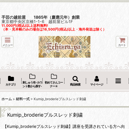
手芸の越前屋 1865年（慶應元年）創業
東京都中央区京橋1-1-6 越前屋ビル1F
11,000円(税込)以上送料無料!
（本・見本帳のみの場合は16,500円(税込)以上・海外発送は除く）
メニュー
カート
刺しゅう布 -カウ
初めてさんコー
カテゴリ
商品検索
マイページ
ント数から探す-
ナー☆
ホーム
>
材料一式
>
Kumip_broderieプルスレッド刺繍
Kumip_broderieプルスレッド刺繍
【Kumip_broderieプルスレッド刺繍】講座を受講されている方へ向