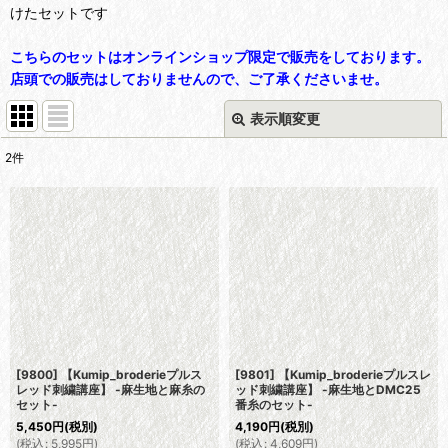
けたセットです
こちらのセットはオンラインショップ限定で販売をしております。
店頭での販売はしておりませんので、ご了承くださいませ。
表示順変更
閉じる
2
件
表示数
:
並び順
:
絞り込む
[9800] 【Kumip_broderieプルス
[9801] 【Kumip_broderieプルスレ
レッド刺繍講座】 -麻生地と麻糸の
ッド刺繍講座】 -麻生地とDMC25
セット-
番糸のセット-
5,450
円
(税別)
4,190
円
(税別)
(
税込
:
5,995
円
)
(
税込
:
4,609
円
)