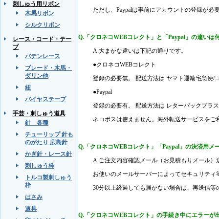
刺しゅう用リボン
ただし、Paypalは事前にアカウントの登録が
木馬リボン
シルクリボン
Q.「クロネコWEBコレクト」と「Paypal」の違いは
レース・コード・テー
プ
A.大まかな違いは下記の通りです。
バテンレース
●クロネコWEBコレクト
ブレード・木馬・
ダリン他
登録の必要無。 配送方法は ヤマト運輸宅急便/
紐
●Paypal
バイヤステープ
登録の必要有。 配送方法は レターパックプラス
手芸・刺しゅう道具
ネコポスは使えません。海外転送サービスをご
針 各種
チューリップ 針も
のがたり 広島針
Q.「クロネコWEBコレクト」「Paypal」の決済用
かぎ針・レース針
A.ご注文内容確認メール（お見積もりメール）
刺しゅう枠
お使いのメールサーバーによってセキュリティ
トルコ製刺しゅう
枠
30分以上経過しても届かない場合は、再送信
はさみ
道具
Q.「クロネコWEBコレクト」の手続き中にエラーが