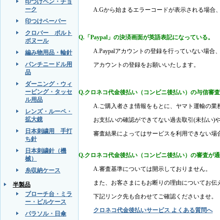
印つけペン・チョ
ーク
A.Gから始まるエラーコードが表示される場
印つけペーパー
クロバー ポルト
Q.「Paypal」の決済画面が英語表記になっている。
ボヌール
A.Paypalアカウントの登録を行っていない
編み物用品・輪針
パンチニードル用
アカウントの登録をお願いいたします。
品
ダーニング・ウィ
ービング・タッセ
Q.クロネコ代金後払い（コンビニ後払い）の与信審
ル用品
A.ご購入者さま情報をもとに、ヤマト運輸の
レンズ・ルーペ・
拡大鏡
お支払いの確認ができてない過去取引(未払い)
日本刺繍用 手打
審査結果によってはサービスを利用できない場
ち針
日本刺繍針（機
Q.クロネコ代金後払い（コンビニ後払い）の審査が
械）
A.審査基準については開示しておりません。
糸収納ケース
また、お客さまにもお断りの理由についてお伝
半製品
ブローチ台・ミラ
下記リンク先も合わせてご確認くださいませ。
ー・ピルケース
クロネコ代金後払いサービス よくある質問へ
パラソル・日傘