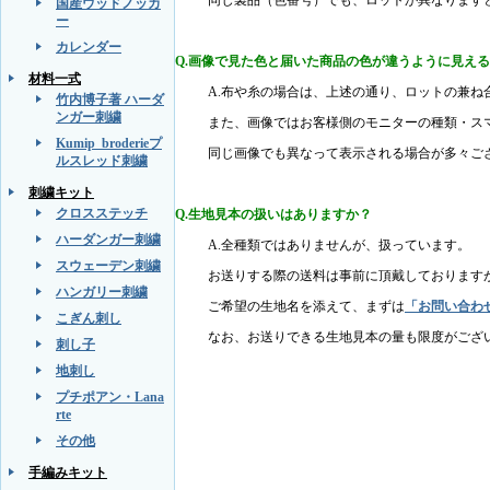
国産ウッドノッカ
ー
カレンダー
Q.画像で見た色と届いた商品の色が違うように見え
材料一式
A.
布や糸の場合は、上述の通り、ロットの兼ね
竹内博子著 ハーダ
ンガー刺繍
また、画像ではお客様側のモニターの種類・ス
Kumip_broderieプ
同じ画像でも異なって表示される場合が多々ご
ルスレッド刺繍
刺繍キット
クロスステッチ
Q.生地見本の扱いはありますか？
ハーダンガー刺繍
A.全種類ではありませんが、扱っています。
スウェーデン刺繍
お送りする際の送料は事前に頂戴しております
ハンガリー刺繍
ご希望の生地名を添えて、まずは
「お問い合わ
こぎん刺し
なお、お送りできる生地見本の量も限度がござ
刺し子
地刺し
プチポアン・Lana
rte
その他
手編みキット