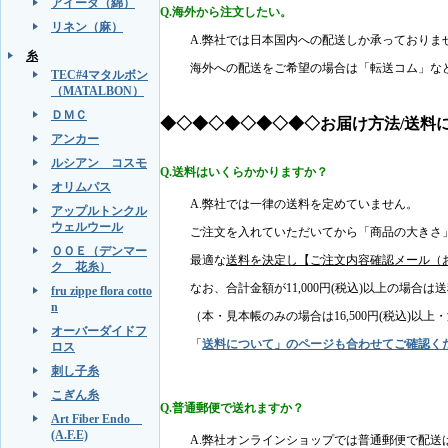
アイーダ（綿）
Q.海外から注文したい。
リネン（麻）
A.弊社では日本国内への配送しか承っておりま
糸
海外への配送をご希望の場合は「転送コム」な
TEC#4マタルボン
（MATALBON）
ＤＭＣ
◆◇◆◇◆◇◆◇◆◇お届け方法/送料
アンカー
ルシアン コスモ
Q.送料はいくらかかりますか？
オリムパス
A.弊社では一律の送料を定めていません。
アップルトンクル
ウェルウール
ご注文を入れていただいてから「商品の大きさ
ＯＯＥ（デンマー
最適な
送料を決定し【ご注文内容確認メール（
ク 花糸）
なお、合計金額が11,000円(税込)以上の場合は
fru zippe flora cotto
n
（本・見本帳のみの場合は16,500円(税込)以
オーバーダイドフ
「
送料について」のページも合わせてご確認く
ロス
刺し子糸
こぎん糸
Q.普通郵便で送れますか？
Art Fiber Endo
(A.F.E)
A.弊社オンラインショップでは普通郵便で配送