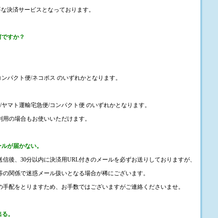
必要な決済サービスとなっております。
何ですか？
コンパクト便/ネコポス のいずれかとなります。
/ヤマト運輸宅急便/コンパクト便 のいずれかとなります。
利用の場合もお使いいただけます。
メールが届かない。
送信後、30分以内に決済用URL付きのメールを必ずお送りしておりますが、
等の関係で迷惑メール扱いとなる場合が稀にございます。
等の手配をとりますため、お手数ではございますがご連絡くださいませ。
出る。