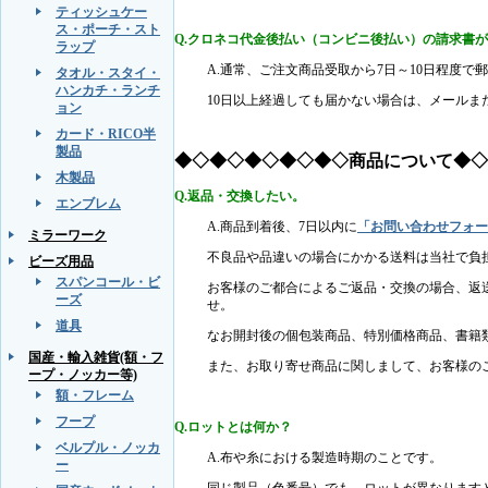
ティッシュケー
ス・ポーチ・スト
Q.クロネコ代金後払い（コンビニ後払い）の請求書
ラップ
A.通常、ご注文商品受取から7日～10日程度で
タオル・スタイ・
ハンカチ・ランチ
10日以上経過しても届かない場合は、メール
ョン
カード・RICO半
製品
◆◇◆◇◆◇◆◇◆◇商品について◆◇
木製品
Q.返品・交換したい。
エンブレム
A.商品到着後、7日以内に
「お問い合わせフォー
ミラーワーク
不良品や品違いの場合にかかる送料は当社で負
ビーズ用品
スパンコール・ビ
お客様のご都合によるご返品・交換の場合、返
ーズ
せ。
道具
なお開封後の個包装商品、特別価格商品、書籍
国産・輸入雑貨(額・フ
また、お取り寄せ商品に関しまして、お客様の
ープ・ノッカー等)
額・フレーム
フープ
Q.ロットとは何か？
ベルプル・ノッカ
A.布や糸における製造時期のことです。
ー
同じ製品（色番号）でも、ロットが異なります