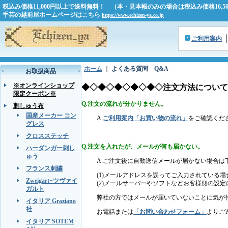
税込み価格11,000円以上で送料無料！ （本・見本帳のみの場合は税込み価格16,
手芸の越前屋ホームページはこちら
https://www.echizen-ya.co.jp
ご利用案内
ホーム
｜
よくある質問 Q&A
お取扱商品
※オンラインショップ
◆◇◆◇◆◇◆◇◆◇注文方法について
限定クーポン※
Q.注文の流れが分かりません。
刺しゅう布
国産メーカー コン
A.
ご利用案内「お買い物の流れ」
をご確認くだ
グレス
クロスステッチ
Q.注文を入れたが、メールが何も届かない。
ハーダンガー刺し
ゅう
A.ご注文後に自動送信メールが届かない場合は
フランス刺繍
(1)メールアドレスを誤ってご入力されている場
Zweigart−ツヴァイ
(2)メールサーバーやソフトなどお客様側の設
ガルト
弊社の方ではメールが届いていないことに気が
イタリア Graziano
社
お電話または
「お問い合わせフォーム」
よりご
イタリア SOTEM