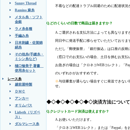
Sunny Thread
不着などの配達トラブル回避のために配達状況
Ramino 麻糸
メタル糸・ソフト
金銀
Q.どのくらいの日数で商品は届きますか？
ラメ糸各種
A.ご選択される支払方法によっても異なります
手編み糸
同日中に発送手配に移らせていただいておりま
日本刺繍・佐賀錦
絹糸
ただし「郵便振替」「銀行振込」は口座の反映に
その他糸(手縫糸・
（窓口でのお支払いの場合、土日を挟むお支払
ミシン糸など)
お急ぎの場合は「クロネコWEBコレクト」「Pa
樋口愉美子 著書
使用糸セット
のいずれかがおすすめです。
レース糸
※
与信審査が通らない場合すぐに発送できない
越前屋特製
せ。
ＤＭＣ
アンカー
◆◇◆◇◆◇◆◇◆◇決済方法について
オリムパス
Q.クレジットカード決済は使えますか？
Lizbeth（リズベ
ス）
A.お使いいただけます。
ダルマレース糸
「クロネコWEBコレクト」または「Paypal」