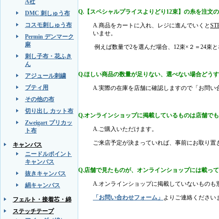
A社
Q.【スペシャルプライスよりどり12束】の糸を注文
DMC 刺しゅう布
コスモ刺しゅう布
A.商品をカートに入れ、レジに進んでいくと
S
いませ。
Permin デンマーク
麻
例えば数量で2を選んだ場合、12束×２＝24束
刺し子布・花ふき
ん
Q.ほしい商品の数量が足りない、選べない場合どう
アジュール刺繍
ブティ用
A.実際の在庫を店舗に確認しますので「お問
その他の布
切り出し カット布
Q.オンラインショップに掲載しているものは店舗で
Zweigart プリカッ
A.ご購入いただけます。
ト布
ご来店予定が決まっていれば、事前にお取り置
キャンバス
ニードルポイント
キャンバス
Q.店舗で見たものが、オンラインショップには載っ
抜きキャンバス
A.オンラインショップに掲載していないものも
絹キャンバス
「お問い合わせフォーム」
よりご連絡ください
フェルト・接着芯・綿
ステッチテープ