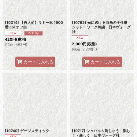
[10314] 【再入荷】ラミー麻 1600
[10792] 光に透ける白糸の手仕事
番 col.オフ白
シャドーワーク刺繍 日本ヴォーグ
社
420
円
(税別)
2,000
円
(税別)
(
税込
:
462
円
)
(
税込
:
2,200
円
)
カートに入れる
カートに入れる
[10740] ゲージスティック
[10717] シュバルム刺しゅう 楽し
く・新しく 日本ヴォーグ社