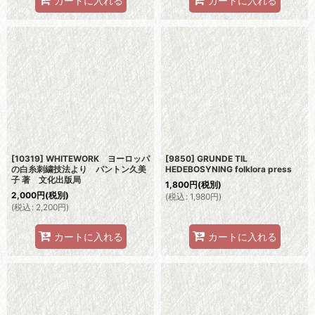
カートに入れる
カートに入れる
[10319] WHITEWORK ヨーロッパ
[9850] GRUNDE TIL
の白糸刺繍技法より パントン久美
HEDEBOSYNING folklora press
子 著 文化出版局
1,800
円
(税別)
2,000
円
(税別)
(
税込
:
1,980
円
)
(
税込
:
2,200
円
)
カートに入れる
カートに入れる