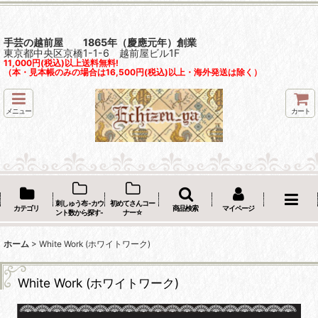
手芸の越前屋 1865年（慶應元年）創業
東京都中央区京橋1-1-6 越前屋ビル1F
11,000円(税込)以上送料無料!
（本・見本帳のみの場合は16,500円(税込)以上・海外発送は除く）
メニュー
カート
刺しゅう布 -カウ
初めてさんコー
カテゴリ
商品検索
マイページ
ント数から探す-
ナー☆
ホーム
>
White Work (ホワイトワーク)
White Work (ホワイトワーク)