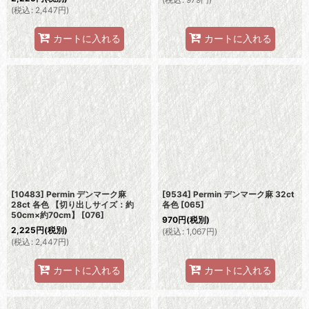
(
税込
:
2,447
円
)
カートに入れる
カートに入れる
[10483] Permin デンマーク麻
[9534] Permin デンマーク麻 32ct
28ct 各色 【切り出しサイズ：約
各色
[
065
]
50cm×約70cm】
[
076
]
970
円
(税別)
2,225
円
(税別)
(
税込
:
1,067
円
)
(
税込
:
2,447
円
)
カートに入れる
カートに入れる