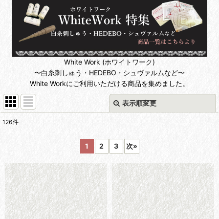
White Work (ホワイトワーク)
〜白糸刺しゅう・HEDEBO・シュヴァルムなど〜
White Workにご利用いただける商品を集めました。
表示順変更
閉じる
126
件
表示数
:
1
2
3
次
»
並び順
:
絞り込む