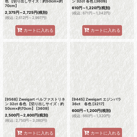
色 【切り出しサイズ：約50cm×約
ン 32ct 各色
[
3609
]
70cm】
610
円
～1,220
円
(税別)
2,375
円
～2,725
円
(税別)
(
税込
:
671
円
～1,342
円
)
(
税込
:
2,612
円
～2,997
円
)
カートに入れる
カートに入れる
[9568] Zweigart ベルファストリネ
[9445] Zweigart エジンバラ
ン 32ct 各色 【切り出しサイズ：約
36ct 各色
[
3217
]
50cm×約70cm】
[
3609
]
600
円
～1,200
円
(税別)
2,500
円
～2,800
円
(税別)
(
税込
:
660
円
～1,320
円
)
(
税込
:
2,750
円
～3,080
円
)
カートに入れる
カートに入れる