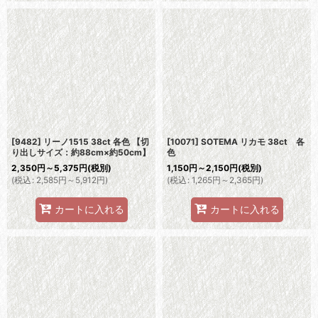
[9482] リーノ1515 38ct 各色 【切
[10071] SOTEMA リカモ 38ct 各
り出しサイズ：約88cm×約50cm】
色
2,350
円
～5,375
円
(税別)
1,150
円
～2,150
円
(税別)
(
税込
:
2,585
円
～5,912
円
)
(
税込
:
1,265
円
～2,365
円
)
カートに入れる
カートに入れる