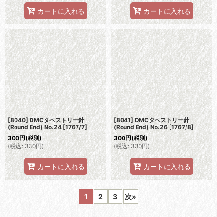
カートに入れる
カートに入れる
[8040] DMCタペストリー針
[8041] DMCタペストリー針
(Round End) No.24
[
1767/7
]
(Round End) No.26
[
1767/8
]
300
円
(税別)
300
円
(税別)
(
税込
:
330
円
)
(
税込
:
330
円
)
カートに入れる
カートに入れる
1
2
3
次
»