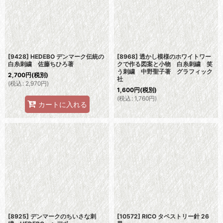
[9428] HEDEBO デンマーク伝統の
[8968] 透かし模様のホワイトワー
白糸刺繍 佐藤ちひろ著
クで作る図案と小物 白糸刺繍 笑
う刺繍 中野聖子著 グラフィック
2,700
円
(税別)
社
(
税込
:
2,970
円
)
1,600
円
(税別)
(
税込
:
1,760
円
)
カートに入れる
[8925] デンマークのちいさな刺
[10572] RICO タペストリー針 26