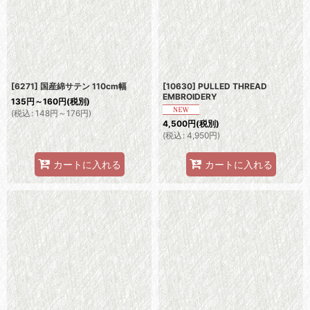
[6271] 国産綿サテン 110cm幅
[10630] PULLED THREAD
EMBROIDERY
135
円
～160
円
(税別)
(
税込
:
148
円
～176
円
)
4,500
円
(税別)
(
税込
:
4,950
円
)
カートに入れる
カートに入れる