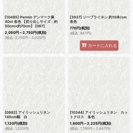
[10485] Permin デンマーク麻
[3937] ジープライネン 約10本/cm
40ct 各色 【切り出しサイズ：約
各色
50cm×約70cm】
[
067
]
770
円
(税別)
2,050
円
～2,750
円
(税別)
(
税込
:
847
円
)
(
税込
:
2,255
円
～3,025
円
)
カートに入れる
[0982] アイリッシュリネン
[10344] アイリッシュリネン カッ
145cm幅 白
トクロス 各色
1,120
円
(税別)
1,600
円
～2,225
円
(税別)
(
税込
:
1,232
円
)
(
税込
:
1,760
円
～2,447
円
)