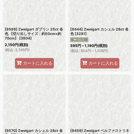
[9569] Zweigart ダブリン 25ct 各
[9444] Zweigart カシェル 28ct 各
色 【切り出しサイズ：約50cm×約
色
[
3281
]
70cm】
[
3604
]
2,150
円
(税別)
595
円
～1,190
円
(税別)
(
税込
:
2,365
円
)
(
税込
:
654
円
～1,309
円
)
カートに入れる
カートに入れる
[9570] Zweigart カシェル 28ct 各
[9459] Zweigart ベルファストリネ