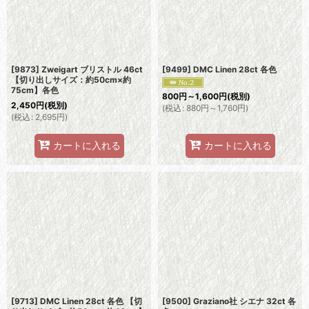
[9873] Zweigart ブリストル 46ct
[9499] DMC Linen 28ct 各色
【切り出しサイズ：約50cm×約
75cm】各色
800
円
～1,600
円
(税別)
2,450
円
(税別)
(
税込
:
880
円
～1,760
円
)
(
税込
:
2,695
円
)
カートに入れる
カートに入れる
[9713] DMC Linen 28ct 各色 【切
[9500] Graziano社 シエナ 32ct 各