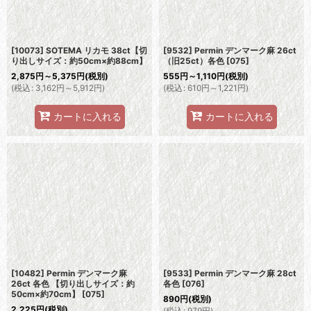
[10073] SOTEMA リカモ 38ct【切
[9532] Permin デンマーク麻 26ct
り出しサイズ：約50cm×約88cm】
（旧25ct）各色
[
075
]
2,875
円
～5,375
円
(税別)
555
円
～1,110
円
(税別)
(
税込
:
3,162
円
～5,912
円
)
(
税込
:
610
円
～1,221
円
)
カートに入れる
カートに入れる
[10482] Permin デンマーク麻
[9533] Permin デンマーク麻 28ct
26ct 各色 【切り出しサイズ：約
各色
[
076
]
50cm×約70cm】
[
075
]
890
円
(税別)
2,225
円
(税別)
(
税込
:
979
円
)