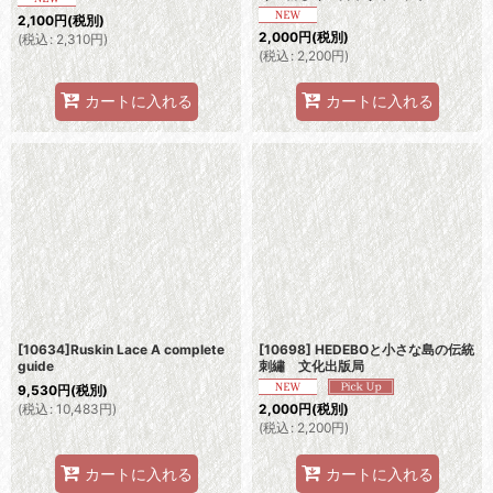
2,100
円
(税別)
2,000
円
(税別)
(
税込
:
2,310
円
)
(
税込
:
2,200
円
)
カートに入れる
カートに入れる
[10634]Ruskin Lace A complete
[10698] HEDEBOと小さな島の伝統
guide
刺繡 文化出版局
9,530
円
(税別)
(
税込
:
10,483
円
)
2,000
円
(税別)
(
税込
:
2,200
円
)
カートに入れる
カートに入れる