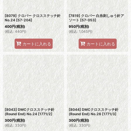
[8079] クロバー クロスステッチ針
[7819] クロバー 白糸刺しゅう針ア
No.24
[
57-204
]
ソート
[
57-053
]
400
円
(税別)
950
円
(税別)
(
税込
:
440
円
)
(
税込
:
1,045
円
)
カートに入れる
カートに入れる
[8043] DMCクロスステッチ針
[8044] DMCクロスステッチ針
(Round End) No.24
[
1771/2
]
(Round End) No.26
[
1771/3
]
300
円
(税別)
300
円
(税別)
(
税込
:
330
円
)
(
税込
:
330
円
)