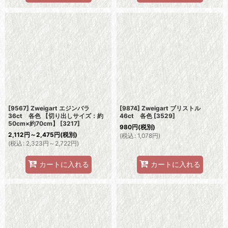
[9567] Zweigart エジンバラ
[9874] Zweigart ブリストル
36ct 各色 【切り出しサイズ：約
46ct 各色
[
3529
]
50cm×約70cm】
[
3217
]
980
円
(税別)
2,112
円
～2,475
円
(税別)
(
税込
:
1,078
円
)
(
税込
:
2,323
円
～2,722
円
)
カートに入れる
カートに入れる