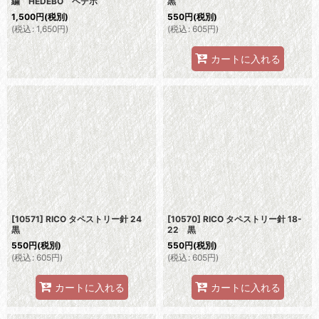
繍 HEDEBO ヘデボ
黒
1,500
円
(税別)
550
円
(税別)
(
税込
:
1,650
円
)
(
税込
:
605
円
)
カートに入れる
[10571] RICO タペストリー針 24
[10570] RICO タペストリー針 18-
黒
22 黒
550
円
(税別)
550
円
(税別)
(
税込
:
605
円
)
(
税込
:
605
円
)
カートに入れる
カートに入れる