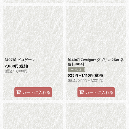
[4978] ピコゲージ
[9490] Zweigart ダブリン 25ct 各
色
[
3604
]
2,800
円
(税別)
(
税込
:
3,080
円
)
525
円
～1,110
円
(税別)
(
税込
:
577
円
～1,221
円
)
カートに入れる
カートに入れる