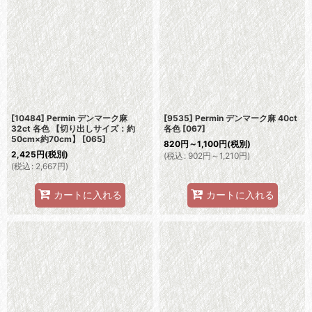
[10484] Permin デンマーク麻
[9535] Permin デンマーク麻 40ct
32ct 各色 【切り出しサイズ：約
各色
[
067
]
50cm×約70cm】
[
065
]
820
円
～1,100
円
(税別)
2,425
円
(税別)
(
税込
:
902
円
～1,210
円
)
(
税込
:
2,667
円
)
カートに入れる
カートに入れる