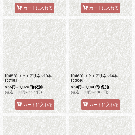
カートに入れる
カートに入れる
[0458] スクエアリネン10本
[0460] スクエアリネン14本
[
5748
]
[
5509
]
535
円
～1,070
円
(税別)
530
円
～1,060
円
(税別)
(
税込
:
588
円
～1,177
円
)
(
税込
:
583
円
～1,166
円
)
カートに入れる
カートに入れる