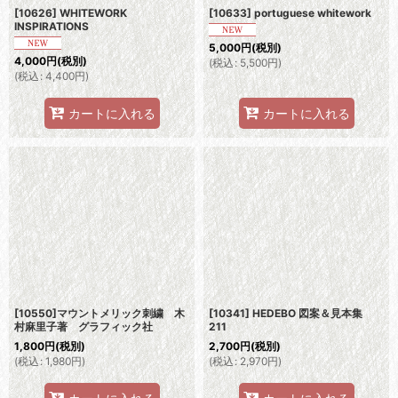
[10626] WHITEWORK
[10633] portuguese whitework
INSPIRATIONS
5,000
円
(税別)
4,000
円
(税別)
(
税込
:
5,500
円
)
(
税込
:
4,400
円
)
カートに入れる
カートに入れる
[10550]マウントメリック刺繍 木
[10341] HEDEBO 図案＆見本集
村麻里子著 グラフィック社
211
1,800
円
(税別)
2,700
円
(税別)
(
税込
:
1,980
円
)
(
税込
:
2,970
円
)