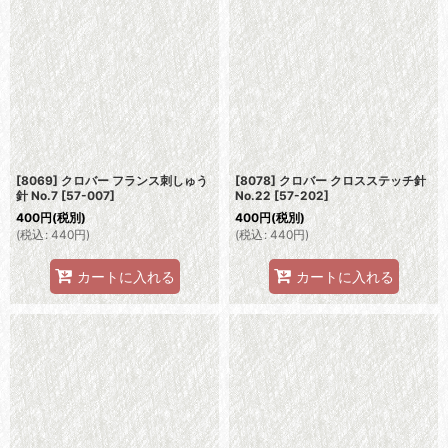
[8069] クロバー フランス刺しゅう
[8078] クロバー クロスステッチ針
針 No.7
[
57-007
]
No.22
[
57-202
]
400
円
(税別)
400
円
(税別)
(
税込
:
440
円
)
(
税込
:
440
円
)
カートに入れる
カートに入れる