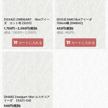
[10342] ZWEIGART 16ctアイー
[0153] DMC16ctアイーダ
ダ カット布
[
3251
]
156cm幅
[
DM842
]
1,750
円
～2,050
円
(税別)
420
円
(税別)
(
税込
:
1,925
円
～2,255
円
)
(
税込
:
462
円
)
カートに入れる
カートに入れる
[9488] Zweigart 16ct ルスチコア
イーダ
[
3321-54
]
540
円
(税別)