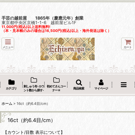
手芸の越前屋 1865年（慶應元年）創業
東京都中央区京橋1-1-6 越前屋ビル1F
11,000円(税込)以上送料無料!
（本・見本帳のみの場合は16,500円(税込)以上・海外発送は除く）
メニュー
カート
刺しゅう布 -カウ
初めてさんコー
カテゴリ
商品検索
マイページ
ント数から探す-
ナー☆
ホーム
>
16ct（約6.4目/cm）
16ct（約6.4目/cm）
【カウント/目数 表示について】