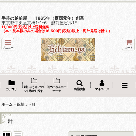
手芸の越前屋 1865年（慶應元年）創業
東京都中央区京橋1-1-6 越前屋ビル1F
11,000円(税込)以上送料無料!
（本・見本帳のみの場合は16,500円(税込)以上・海外発送は除く）
メニュー
カート
刺しゅう布 -カウ
初めてさんコー
カテゴリ
商品検索
マイページ
ント数から探す-
ナー☆
ホーム
>
絽刺し
>
針
針