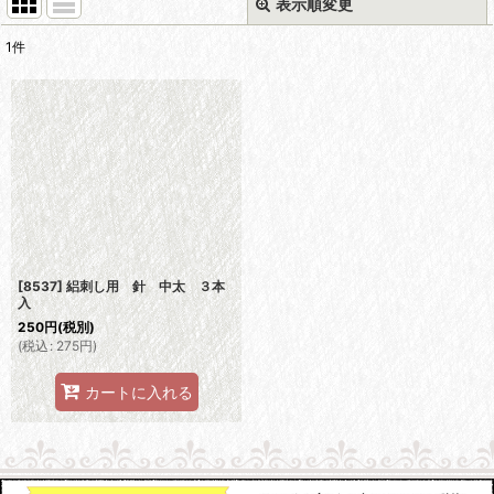
表示順変更
閉じる
1
件
表示数
:
並び順
:
絞り込む
[8537] 絽刺し用 針 中太 ３本
入
250
円
(税別)
(
税込
:
275
円
)
カートに入れる