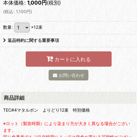
本体価格
:
1,000
円
(税別)
(
税込
:
1,100
円
)
数量
:
×12束
返品特約に関する重要事項
カートに入れる
お問い合わせ
商品詳細
TEC#4マタルボン よりどり12束 特別価格
※ロット（製造時期）により染まり方が大きく異なる場合がござい
ます。
同じ色番号でもご注文時期によっては発色が異なる可能性がござい