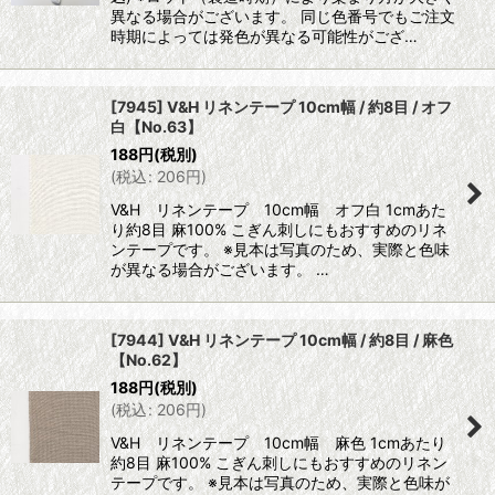
異なる場合がございます。 同じ色番号でもご注文
時期によっては発色が異なる可能性がござ…
[7945] V&H リネンテープ 10cm幅 / 約8目 / オフ
白【No.63】
188
円
(税別)
(
税込
:
206
円
)
V&H リネンテープ 10cm幅 オフ白 1cmあた
り約8目 麻100% こぎん刺しにもおすすめのリネ
ンテープです。 ※見本は写真のため、実際と色味
が異なる場合がございます。 …
[7944] V&H リネンテープ 10cm幅 / 約8目 / 麻色
【No.62】
188
円
(税別)
(
税込
:
206
円
)
V&H リネンテープ 10cm幅 麻色 1cmあたり
約8目 麻100% こぎん刺しにもおすすめのリネン
テープです。 ※見本は写真のため、実際と色味が