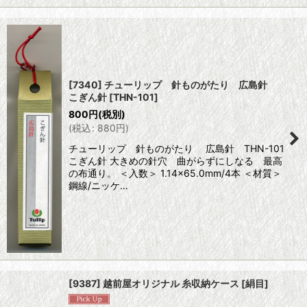
[7340] チューリップ 針ものがたり 広島針
こぎん針
[
THN-101
]
800
円
(税別)
(
税込
:
880
円
)
チューリップ 針ものがたり 広島針 THN-101
こぎん針 大きめの針穴 曲がらずにしなる 最高
の布通り。 ＜入数＞ 1.14×65.0mm/4本 ＜材質＞
鋼線/ニッケ…
[9387] 越前屋オリジナル 糸収納ケース [絹目]