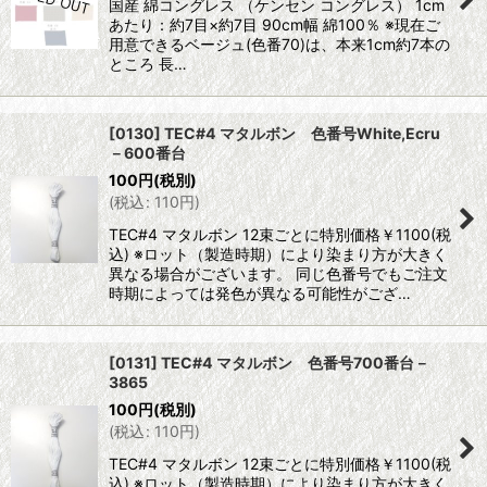
国産 綿コングレス （ケンセン コングレス） 1cm
あたり：約7目×約7目 90cm幅 綿100％ ※現在ご
用意できるベージュ(色番70)は、本来1cm約7本の
ところ 長…
[0130] TEC#4 マタルボン 色番号White,Ecru
－600番台
100
円
(税別)
(
税込
:
110
円
)
TEC#4 マタルボン 12束ごとに特別価格￥1100(税
込) ※ロット（製造時期）により染まり方が大きく
異なる場合がございます。 同じ色番号でもご注文
時期によっては発色が異なる可能性がござ…
[0131] TEC#4 マタルボン 色番号700番台－
3865
100
円
(税別)
(
税込
:
110
円
)
TEC#4 マタルボン 12束ごとに特別価格￥1100(税
込) ※ロット（製造時期）により染まり方が大きく