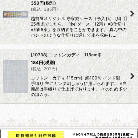
350
円
(税別)
(
税込
:
385
円
)
越前屋オリジナル 糸収納ケース（糸入れ） [絹目]
25番糸でしたら、『約1ダース（12束）×8仕切り
=約96束』を収納することができます。 真ん中の
バンドのような仕切りに通して糸を収納し…
[10738] コットン カディ 115cm巾
184
円
(税別)
(
税込
:
202
円
)
コットン カディ 115cm巾 綿100％ インド製
手織り 主にカンタ刺しゅうに用いられます。 ※当
商品は手織りで仕上げております。 そのため多少
の織ムラ…