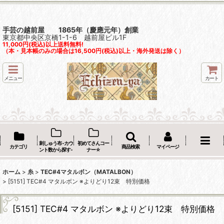
手芸の越前屋 1865年（慶應元年）創業
東京都中央区京橋1-1-6 越前屋ビル1F
11,000円(税込)以上送料無料!
（本・見本帳のみの場合は16,500円(税込)以上・海外発送は除く）
メニュー
カート
刺しゅう布 -カウ
初めてさんコー
カテゴリ
商品検索
マイページ
ント数から探す-
ナー☆
ホーム
>
糸
>
TEC#4マタルボン（MATALBON）
>
[5151] TEC#4 マタルボン ※よりどり12束 特別価格
[5151] TEC#4 マタルボン ※よりどり12束 特別価格