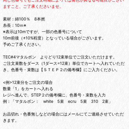
ますこと、ご了承くださいませ。
素材：綿100％ 8本撚
糸長：10ｍ※
※表示は10mですが、一部の色番号について
10m前後（±10%程度）となっている場合がございます。
予めご了承ください。
TEC#4マタルボン よりどり12束単位でご注文いただけます。
ご注文束数をダース（1ダース=12束）単位でカートへ入れていただ
き、色番号・束数は【ＳＴＥＰ２の備考欄】にご入力ください。
<例>12束分をご注文の場合
数量「1」をカートへ入れる
レジへ進んで、STEP２の備考欄に、色番号・束数を入力
例：「マタルボン： white 5束 ecru 5束 310 2束」
お品切れ・色番無しなどの場合にはメールにてご連絡させていただ
きます。