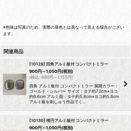
※色味は写真のため、実際の発色とは異なって見える場合がござい
ます。
関連商品
[10128] 四角アルミ板付 コンパクトミラー
900
円
～1,050
円
(税別)
(
税込
:
990
円
～1,155
円
)
四角 アルミ板付 コンパクトミラー 展開カラー：
ゴールド・シルバー サイズ：タテ約7.2cm×ヨコ
約6.6cm アルミ面：タテ約5.8cm×ヨコ約5.8cm
アルミ板を刺しゅう作品でく…
[10130] 楕円アルミ板付 コンパクトミラー
900
円
～1,050
円
(税別)