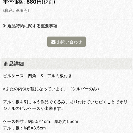
本体価格
:
880
円
(税別)
(
税込
:
968
円
)
返品特約に関する重要事項
お問い合わせ
商品詳細
ピルケース 四角 S アルミ板付き
※ふたの内側が鏡になっています。（シルバーのみ）
アルミ板を刺しゅう作品でくるみ、貼り付けていただくことでオリ
ジナルのピルケースが出来ます。
ケース外寸：約5.5×4cm、厚み約1.5cm
アルミ板：約5×3.5cm