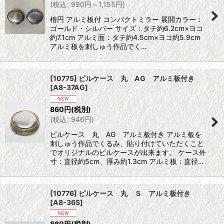
(
税込
:
990
円
～1,155
円
)
楕円 アルミ板付 コンパクトミラー 展開カラー：
ゴールド・シルバー サイズ：タテ約6.2cm×ヨコ
約7.1cm アルミ面：タテ約4.5cm×ヨコ約5.9cm
アルミ板を刺しゅう作品でく…
[10775] ピルケース 丸 AG アルミ板付き
[
A8-37AG
]
860
円
(税別)
(
税込
:
946
円
)
ピルケース 丸 AG アルミ板付き アルミ板を
刺しゅう作品でくるみ、貼り付けていただくこと
でオリジナルのピルケースが出来ます。 ケース外
寸：直径約5cm、厚み約1.3cm アルミ板：直径…
[10776] ピルケース 丸 Ｓ アルミ板付き
[
A8-36S
]
860
円
(税別)