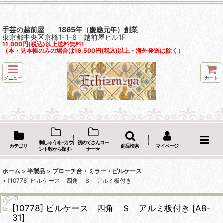
手芸の越前屋 1865年（慶應元年）創業
東京都中央区京橋1-1-6 越前屋ビル1F
11,000円(税込)以上送料無料!
（本・見本帳のみの場合は16,500円(税込)以上・海外発送は除く）
メニュー
カート
刺しゅう布 -カウ
初めてさんコー
カテゴリ
商品検索
マイページ
ント数から探す-
ナー☆
ホーム
>
半製品
>
ブローチ台・ミラー・ピルケース
>
[10778] ピルケース 四角 Ｓ アルミ板付き
[10778] ピルケース 四角 Ｓ アルミ板付き
[
A8-
31
]