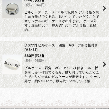
(
税込
:
946
円
)
ピルケース 丸 S アルミ板付き アルミ板を刺
しゅう作品でくるみ、貼り付けていただくことで
オリジナルのピルケースが出来ます。 ケース外
寸：直径約5cm、厚み約1.3cm アルミ板：直径
約…
[10777] ピルケース 四角 AG アルミ板付き
[
A8-31
]
880
円
(税別)
(
税込
:
968
円
)
ピルケース 四角 AG アルミ板付き アルミ板
を刺しゅう作品でくるみ、貼り付けていただくこ
とでオリジナルのピルケースが出来ます。 ケース
外寸：約5.5×4cm、厚み約1.5cm アルミ板…