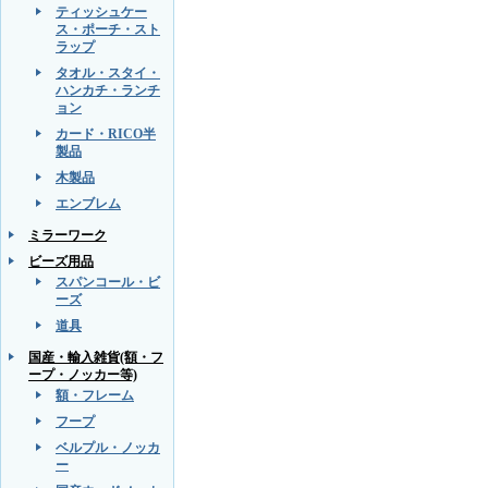
ティッシュケー
ス・ポーチ・スト
ラップ
タオル・スタイ・
ハンカチ・ランチ
ョン
カード・RICO半
製品
木製品
エンブレム
ミラーワーク
ビーズ用品
スパンコール・ビ
ーズ
道具
国産・輸入雑貨(額・フ
ープ・ノッカー等)
額・フレーム
フープ
ベルプル・ノッカ
ー