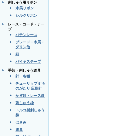
刺しゅう用リボン
木馬リボン
シルクリボン
レース・コード・テー
プ
バテンレース
ブレード・木馬・
ダリン他
紐
バイヤステープ
手芸・刺しゅう道具
針 各種
チューリップ 針も
のがたり 広島針
かぎ針・レース針
刺しゅう枠
トルコ製刺しゅう
枠
はさみ
道具