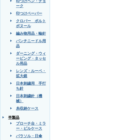
印つけペン・チョ
ーク
印つけペーパー
クロバー ポルト
ボヌール
編み物用品・輪針
パンチニードル用
品
ダーニング・ウィ
ービング・タッセ
ル用品
レンズ・ルーペ・
拡大鏡
日本刺繍用 手打
ち針
日本刺繍針（機
械）
糸収納ケース
半製品
ブローチ台・ミラ
ー・ピルケース
パラソル・日傘