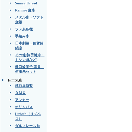
Sunny Thread
Ramino 麻糸
メタル糸・ソフト
金銀
ラメ糸各種
手編み糸
日本刺繍・佐賀錦
絹糸
その他糸(手縫糸・
ミシン糸など)
樋口愉美子 著書
使用糸セット
レース糸
越前屋特製
ＤＭＣ
アンカー
オリムパス
Lizbeth（リズベ
ス）
ダルマレース糸