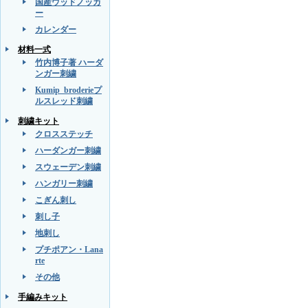
国産ウッドノッカ
ー
カレンダー
材料一式
竹内博子著 ハーダ
ンガー刺繍
Kumip_broderieプ
ルスレッド刺繍
刺繍キット
クロスステッチ
ハーダンガー刺繍
スウェーデン刺繍
ハンガリー刺繍
こぎん刺し
刺し子
地刺し
プチポアン・Lana
rte
その他
手編みキット