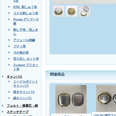
A社
DMC 刺しゅう布
コスモ刺しゅう布
Permin デンマーク
麻
刺し子布・花ふき
ん
アジュール刺繍
ブティ用
その他の布
切り出し カット布
Zweigart プリカッ
ト布
関連商品
キャンバス
ニードルポイント
キャンバス
抜きキャンバス
絹キャンバス
フェルト・接着芯・綿
ステッチテープ
[10130] 楕円