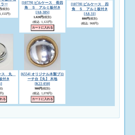
[10779] ピルケース 長四
ミラー
[10778] ピルケース 四
角 Ｓ アルミ板付き
角 Ｓ アルミ板付き
円
(税別)
[A8-38S]
[A8-31]
,155円)
1,020円
(税別)
880円
(税別)
(税込
:
1,122円)
(税込
:
968円)
ルケース 丸
[6554] オリジナル木製ブロ
板付き
ーチ台【丸】 木地
S]
[K22-050]
別)
980円
(税別)
円)
(税込
:
1,078円)