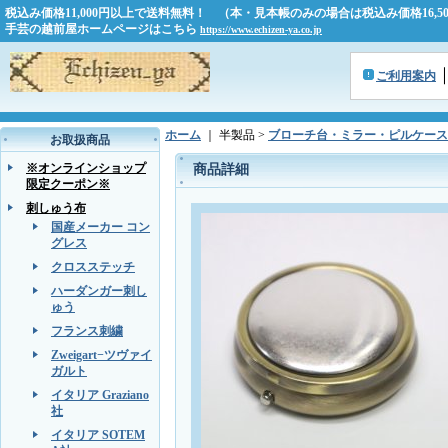
税込み価格11,000円以上で送料無料！ （本・見本帳のみの場合は税込み価格16,
手芸の越前屋ホームページはこちら
https://www.echizen-ya.co.jp
ご利用案内
ホーム
｜ 半製品 >
ブローチ台・ミラー・ピルケース
お取扱商品
※オンラインショップ
商品詳細
限定クーポン※
刺しゅう布
国産メーカー コン
グレス
クロスステッチ
ハーダンガー刺し
ゅう
フランス刺繍
Zweigart−ツヴァイ
ガルト
イタリア Graziano
社
イタリア SOTEM