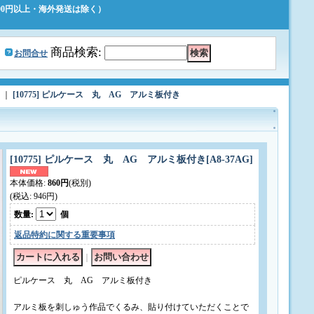
500円以上・海外発送は除く）
｜
商品検索
:
お問合せ
｜
[10775] ピルケース 丸 AG アルミ板付き
[10775] ピルケース 丸 AG アルミ板付き
[
A8-37AG
]
本体価格
:
860円
(税別)
(税込
:
946円
)
数量
:
個
返品特約に関する重要事項
｜
ピルケース 丸 AG アルミ板付き
アルミ板を刺しゅう作品でくるみ、貼り付けていただくことで