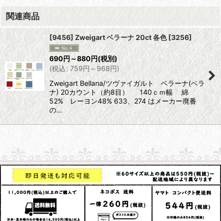
関連商品
[9456] Zweigart ベラーナ 20ct 各色
[
3256
]
690
円
～880
円
(税別)
(
税込
:
759
円
～968
円
)
Zweigart Bellana/ツヴァイガルト ベラーナ(ベラ
ナ) 20カウント（約8目） 140ｃｍ幅 綿
52% レーヨン48% 633、274 はメーカー廃番
の…