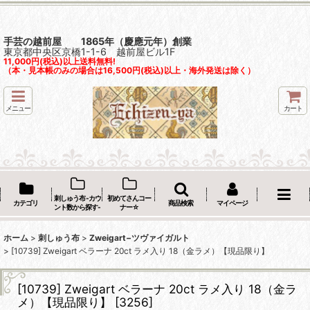
手芸の越前屋 1865年（慶應元年）創業
東京都中央区京橋1-1-6 越前屋ビル1F
11,000円(税込)以上送料無料!
（本・見本帳のみの場合は16,500円(税込)以上・海外発送は除く）
メニュー
カート
刺しゅう布 -カウ
初めてさんコー
カテゴリ
商品検索
マイページ
ント数から探す-
ナー☆
ホーム
>
刺しゅう布
>
Zweigart−ツヴァイガルト
>
[10739] Zweigart ベラーナ 20ct ラメ入り 18（金ラメ）【現品限り】
[10739] Zweigart ベラーナ 20ct ラメ入り 18（金ラ
メ）【現品限り】
[
3256
]