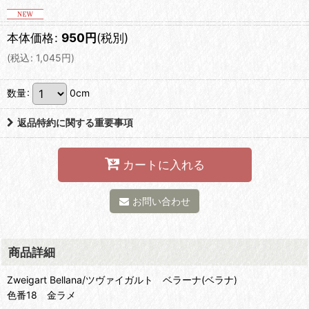
本体価格
:
950
円
(税別)
(
税込
:
1,045
円
)
数量
:
0cm
返品特約に関する重要事項
カートに入れる
お問い合わせ
商品詳細
Zweigart Bellana/ツヴァイガルト ベラーナ(ベラナ)
色番18 金ラメ