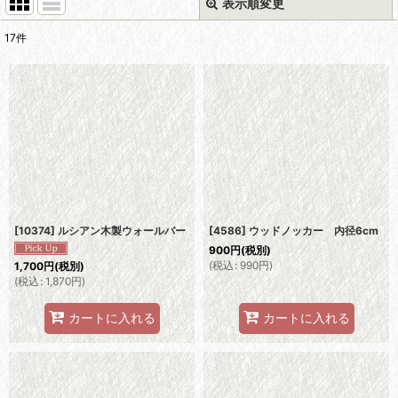
表示順変更
閉じる
17
件
表示数
:
並び順
:
絞り込む
[10374] ルシアン木製ウォールバー
[4586] ウッドノッカー 内径6cm
900
円
(税別)
(
税込
:
990
円
)
1,700
円
(税別)
(
税込
:
1,870
円
)
カートに入れる
カートに入れる