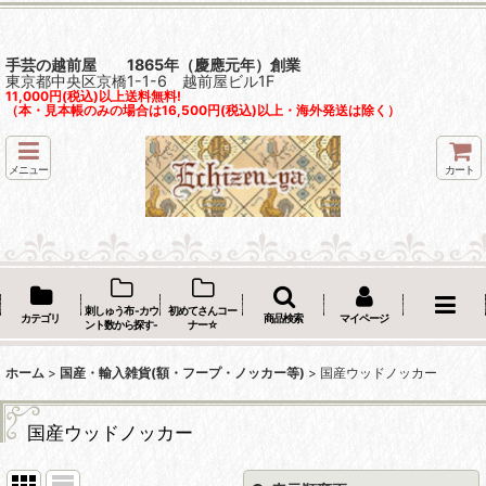
手芸の越前屋 1865年（慶應元年）創業
東京都中央区京橋1-1-6 越前屋ビル1F
11,000円(税込)以上送料無料!
（本・見本帳のみの場合は16,500円(税込)以上・海外発送は除く）
メニュー
カート
刺しゅう布 -カウ
初めてさんコー
カテゴリ
商品検索
マイページ
ント数から探す-
ナー☆
ホーム
>
国産・輸入雑貨(額・フープ・ノッカー等)
>
国産ウッドノッカー
国産ウッドノッカー