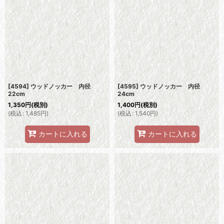
[4594] ウッドノッカー 内径
[4595] ウッドノッカー 内径
22cm
24cm
1,350
円
(税別)
1,400
円
(税別)
(
税込
:
1,485
円
)
(
税込
:
1,540
円
)
カートに入れる
カートに入れる