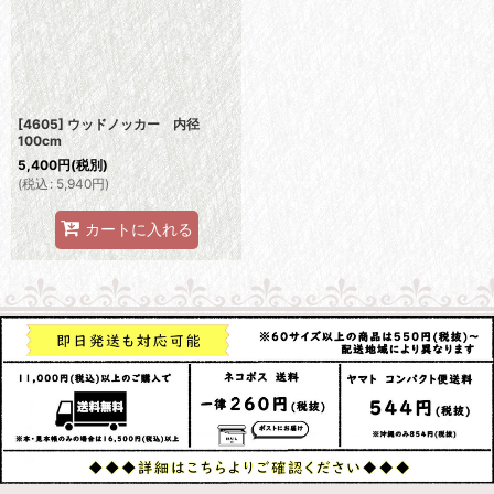
[4605] ウッドノッカー 内径
100cm
5,400
円
(税別)
(
税込
:
5,940
円
)
カートに入れる