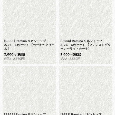
[9865] Ramino リネントップ
[9864] Ramino リネントップ
2/26 6色セット 【カーキ〜クリー
2/26 6色セット 【フォレストグリ
ム】
ーン〜ライトカーキ】
2,600
円
(税別)
2,600
円
(税別)
(
税込
:
2,860
円
)
(
税込
:
2,860
円
)
[9863] Ramino リネントップ
[9781] Ramino リネントップ