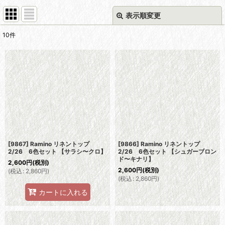
表示順変更
閉じる
10
件
表示数
:
並び順
:
絞り込む
[9867] Ramino リネントップ
[9866] Ramino リネントップ
2/26 6色セット 【サラシ〜クロ】
2/26 6色セット 【シュガーブロン
ド〜キナリ】
2,600
円
(税別)
2,600
円
(税別)
(
税込
:
2,860
円
)
(
税込
:
2,860
円
)
カートに入れる