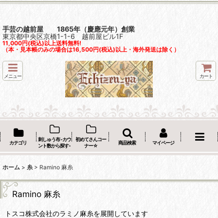
手芸の越前屋 1865年（慶應元年）創業
東京都中央区京橋1-1-6 越前屋ビル1F
11,000円(税込)以上送料無料!
（本・見本帳のみの場合は16,500円(税込)以上・海外発送は除く）
メニュー
カート
刺しゅう布 -カウ
初めてさんコー
カテゴリ
商品検索
マイページ
ント数から探す-
ナー☆
ホーム
>
糸
>
Ramino 麻糸
Ramino 麻糸
トスコ株式会社のラミノ麻糸を展開しています