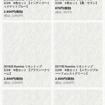
2/26 6色セット 【インディゴ〜ミ
2/26 2色セット 【黒・サラシ】
ッドナイトブルー】
870
円
(税別)
2,600
円
(税別)
(
税込
:
957
円
)
(
税込
:
2,860
円
)
[9780] Ramino リネントップ
[9779] Ramino リネントップ
2/26 6色セット 【ブラウン〜クリ
2/26 6色セット 【メランジブル
ーム】
ー〜フォレストグリーン】
2,600
円
(税別)
2,600
円
(税別)
(
税込
:
2,860
円
)
(
税込
:
2,860
円
)