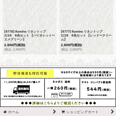
[9778] Ramino リネントップ
[9777] Ramino リネントップ
2/26 6色セット 【バイオレット〜
2/26 6色セット 【レッド〜クリー
エメグリーン】
ム】
2,600
円
(税別)
2,600
円
(税別)
(
税込
:
2,860
円
)
(
税込
:
2,860
円
)
ホーム
ショッピングカート