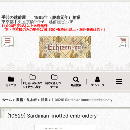
手芸の越前屋 1865年（慶應元年）創業
東京都中央区京橋1-1-6 越前屋ビル1F
11,000円(税込)以上送料無料!
（本・見本帳のみの場合は16,500円(税込)以上・海外発送は除く）
メニュー
カート
刺しゅう布 -カウ
初めてさんコー
カテゴリ
商品検索
マイページ
ント数から探す-
ナー☆
ホーム
>
書籍・見本帳
>
洋書
>
[10629] Sardinian knotted embroidery
[10629] Sardinian knotted embroidery