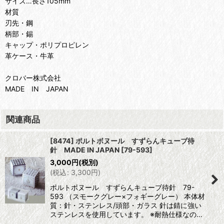
サイズ…長さ105mm
材質
刃先・鋼
柄部・錫
キャップ・ポリプロピレン
革ケース・牛革
クロバー株式会社
MADE IN JAPAN
関連商品
[8474] ポルトボヌール すずらんキューブ待
針 MADE IN JAPAN
[
79-593
]
3,000
円
(税別)
(
税込
:
3,300
円
)
ポルトボヌール すずらんキューブ待針 79-
593 （スモークグレー×フォギーグレー） 本体材
質：針・ステンレス/頭部・ガラス 針は錆に強い
ステンレスを使用しています。 ※耐熱仕様なの…