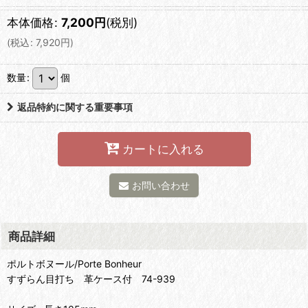
本体価格
:
7,200
円
(税別)
(
税込
:
7,920
円
)
数量
:
個
返品特約に関する重要事項
カートに入れる
お問い合わせ
商品詳細
ポルトボヌール/Porte Bonheur
すずらん目打ち 革ケース付 74-939