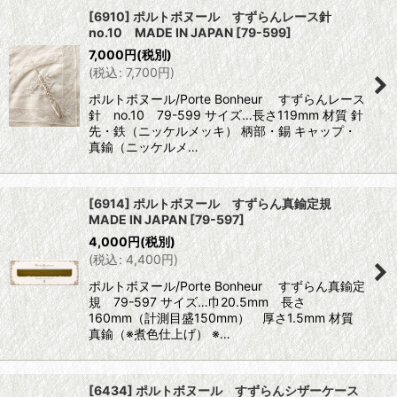
[6910] ポルトボヌール すずらんレース針
no.10 MADE IN JAPAN
[
79-599
]
7,000
円
(税別)
(
税込
:
7,700
円
)
ポルトボヌール/Porte Bonheur すずらんレース
針 no.10 79-599 サイズ…長さ119mm 材質 針
先・鉄（ニッケルメッキ） 柄部・錫 キャップ・
真鍮（ニッケルメ…
[6914] ポルトボヌール すずらん真鍮定規
MADE IN JAPAN
[
79-597
]
4,000
円
(税別)
(
税込
:
4,400
円
)
ポルトボヌール/Porte Bonheur すずらん真鍮定
規 79-597 サイズ…巾20.5mm 長さ
160mm（計測目盛150mm） 厚さ1.5mm 材質
真鍮（※煮色仕上げ） ※…
[6434] ポルトボヌール すずらんシザーケース