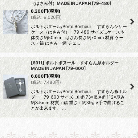
（はさみ付）MADE IN JAPAN
[
79-486
]
8,200
円
(税別)
(
税込
:
9,020
円
)
ポルトボヌール/Porte Bonheur すずらんシザー
ケース（はさみ付） 79-486 サイズ…ケース本
体長さ約50mm、はさみ長さ約70mm 材質 ケー
ス・錫 はさみ・鋼 チェ…
[6911] ポルトボヌール すずらん糸ホルダー
MADE IN JAPAN
[
79-600
]
6,800
円
(税別)
(
税込
:
7,480
円
)
ポルトボヌール/Porte Bonheur すずらん糸ホル
ダー 79-600 サイズ…巾約73×長さ約112×厚み
約3.5mm 材質：錫 重さ：約39g ※手で曲げるこ
とが出来ます。 …