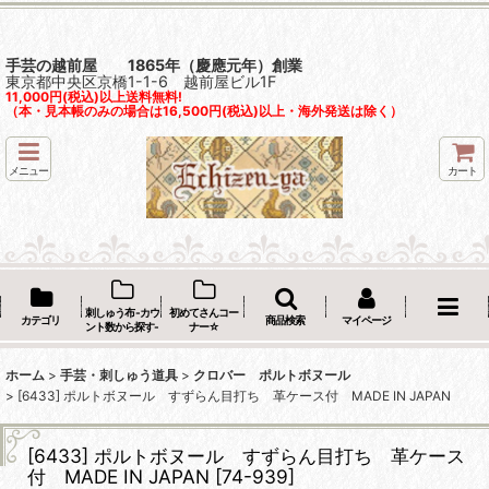
手芸の越前屋 1865年（慶應元年）創業
東京都中央区京橋1-1-6 越前屋ビル1F
11,000円(税込)以上送料無料!
（本・見本帳のみの場合は16,500円(税込)以上・海外発送は除く）
メニュー
カート
刺しゅう布 -カウ
初めてさんコー
カテゴリ
商品検索
マイページ
ント数から探す-
ナー☆
ホーム
>
手芸・刺しゅう道具
>
クロバー ポルトボヌール
>
[6433] ポルトボヌール すずらん目打ち 革ケース付 MADE IN JAPAN
[6433] ポルトボヌール すずらん目打ち 革ケース
付 MADE IN JAPAN
[
74-939
]