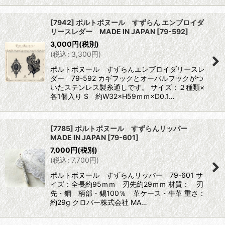
[7942] ポルトボヌール すずらん エンブロイダ
リースレダー MADE IN JAPAN
[
79-592
]
3,000
円
(税別)
(
税込
:
3,300
円
)
ポルトボヌール すずらんエンブロイダリースレ
ダー 79-592 カギフックとオーバルフックがつ
いたステンレス製糸通しです。 サイズ：２種類×
各1個入り S 約W32×H59ｍｍ×D0.1…
[7785] ポルトボヌール すずらんリッパー
MADE IN JAPAN
[
79-601
]
7,000
円
(税別)
(
税込
:
7,700
円
)
ポルトボヌール すずらんリッパー 79-601 サ
イズ：全長約95ｍｍ 刃先約29ｍｍ 材質： 刃
先・鋼 柄部・錫100％ 革ケース・牛革 重さ：
約29g クロバー株式会社 MA…