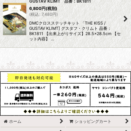
GUSTAV KLIMT 品番：BK1811
6,800
円
(税別)
(
税込
:
7,480
円
)
DMCクロスステッチキット 「THE KISS /
GUSTAV KLIMT] グスタフ・クリムト 品番：
BK1811 【出来上がりサイズ】28.5×28.5cm 【セ
ット内容】 …
ホーム
ショッピングカート