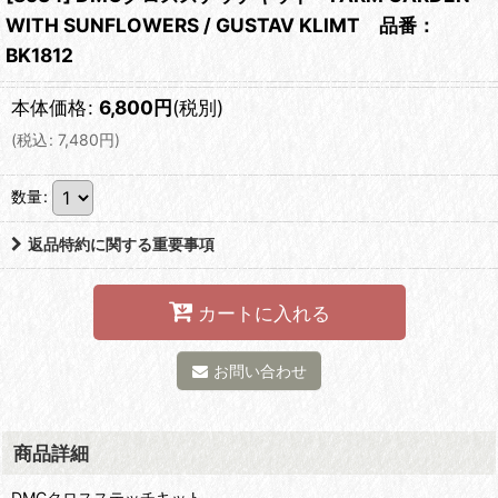
WITH SUNFLOWERS / GUSTAV KLIMT 品番：
BK1812
本体価格
:
6,800
円
(税別)
(
税込
:
7,480
円
)
数量
:
返品特約に関する重要事項
カートに入れる
お問い合わせ
商品詳細
DMCクロスステッチキット