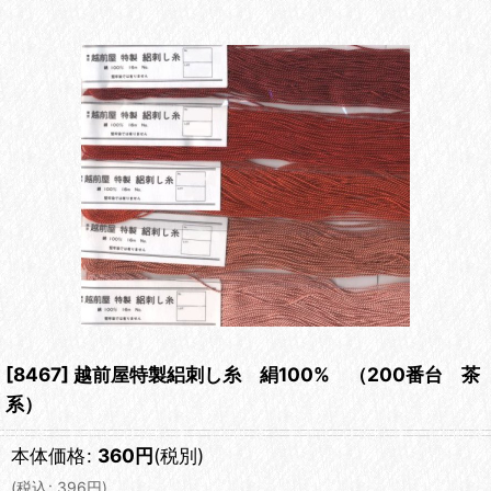
[8467] 越前屋特製絽刺し糸 絹100% （200番台 茶
系）
本体価格
:
360
円
(税別)
(
税込
:
396
円
)