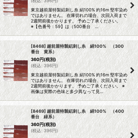
(
税込
:
396
円
)
東京越前屋特製絽刺し糸 絹100% 約16m 堅牢染め
ではありません。 在庫切れの場合、次回入荷まで
2週間前後かかります。 予めご了承ください。
※【色番号：59】は（500番台 …
[8468] 越前屋特製絽刺し糸 絹100% （300
番台 黄系）
360
円
(税別)
(
税込
:
396
円
)
東京越前屋特製絽刺し糸 絹100% 約16m 堅牢染め
ではありません。 在庫切れの場合、次回入荷まで
2週間前後かかります。 予めご了承ください。 ※
画像は実際の色味と多少異なって見…
[8469] 越前屋特製絽刺し糸 絹100% （400
番台 緑系）
360
円
(税別)
(
税込
:
396
円
)