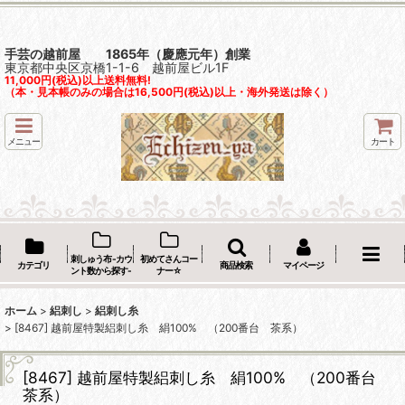
手芸の越前屋 1865年（慶應元年）創業
東京都中央区京橋1-1-6 越前屋ビル1F
11,000円(税込)以上送料無料!
（本・見本帳のみの場合は16,500円(税込)以上・海外発送は除く）
メニュー
カート
刺しゅう布 -カウ
初めてさんコー
カテゴリ
商品検索
マイページ
ント数から探す-
ナー☆
ホーム
>
絽刺し
>
絽刺し糸
>
[8467] 越前屋特製絽刺し糸 絹100% （200番台 茶系）
[8467] 越前屋特製絽刺し糸 絹100% （200番台
茶系）