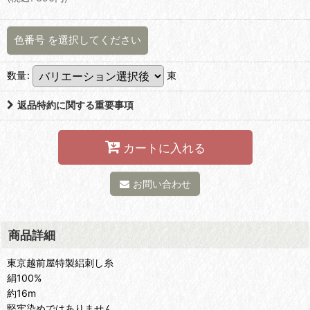
色番号
を選択してください
数量
:
束
返品特約に関する重要事項
カートに入れる
お問い合わせ
商品詳細
東京越前屋特製絽刺し糸
絹100%
約16m
堅牢染めではありません。