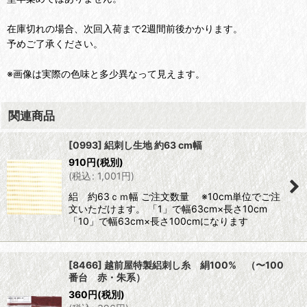
在庫切れの場合、次回入荷まで2週間前後かかります。
予めご了承ください。
※画像は実際の色味と多少異なって見えます。
関連商品
[0993] 絽刺し生地 約63 cm幅
910
円
(税別)
(
税込
:
1,001
円
)
絽 約63ｃｍ幅 ご注文数量 ※10cm単位でご注
文いただけます。 「1」で幅63cm×長さ10cm
「10」で幅63cm×長さ100cmになります
[8466] 越前屋特製絽刺し糸 絹100% （〜100
番台 赤・朱系）
360
円
(税別)