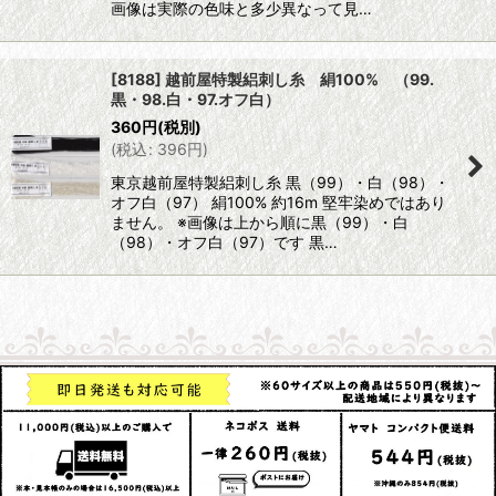
画像は実際の色味と多少異なって見…
[8188] 越前屋特製絽刺し糸 絹100% （99.
黒・98.白・97.オフ白）
360
円
(税別)
(
税込
:
396
円
)
東京越前屋特製絽刺し糸 黒（99）・白（98）・
オフ白（97） 絹100% 約16m 堅牢染めではあり
ません。 ※画像は上から順に黒（99）・白
（98）・オフ白（97）です 黒…