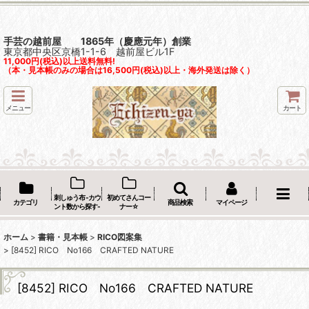
手芸の越前屋 1865年（慶應元年）創業
東京都中央区京橋1-1-6 越前屋ビル1F
11,000円(税込)以上送料無料!
（本・見本帳のみの場合は16,500円(税込)以上・海外発送は除く）
メニュー
カート
刺しゅう布 -カウ
初めてさんコー
カテゴリ
商品検索
マイページ
ント数から探す-
ナー☆
ホーム
>
書籍・見本帳
>
RICO図案集
>
[8452] RICO No166 CRAFTED NATURE
[8452] RICO No166 CRAFTED NATURE