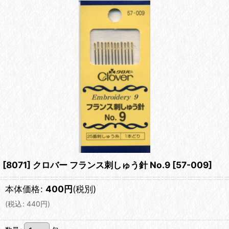
[8071] クロバー フランス刺しゅう針 No.9
[
57-009
]
本体価格
:
400
円
(税別)
(
税込
:
440
円
)