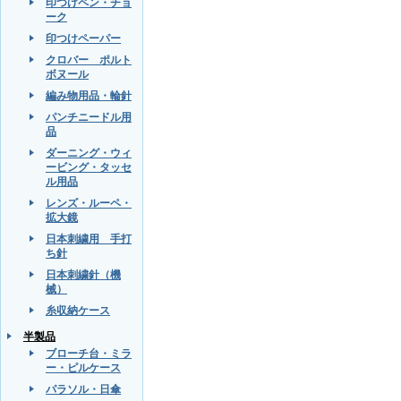
印つけペン・チョ
ーク
印つけペーパー
クロバー ポルト
ボヌール
編み物用品・輪針
パンチニードル用
品
ダーニング・ウィ
ービング・タッセ
ル用品
レンズ・ルーペ・
拡大鏡
日本刺繍用 手打
ち針
日本刺繍針（機
械）
糸収納ケース
半製品
ブローチ台・ミラ
ー・ピルケース
パラソル・日傘