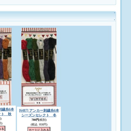
ー刺繍糸6本
[6487] アンカー刺繍糸6本
クト 秋
シーズンセレクト 冬
)
780円
(税別)
円)
(税込
:
858円)