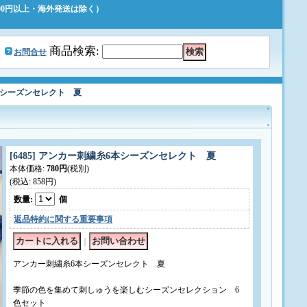
500円以上・海外発送は除く）
｜
商品検索
:
お問合せ
糸6本シーズンセレクト 夏
[6485] アンカー刺繍糸6本シーズンセレクト 夏
本体価格
:
780円
(税別)
(税込
:
858円
)
数量
:
個
返品特約に関する重要事項
｜
アンカー刺繍糸6本シーズンセレクト 夏
季節の色を集めて刺しゅうを楽しむシーズンセレクション 6
色セット