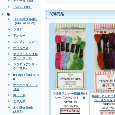
アイーダ（綿）
リネン（麻）
関連商品
糸
TEC#4マタルボン
（MATALBON）
ＤＭＣ
アンカー
ルシアン コスモ
オリムパス
アップルトンクル
ウェルウール
ＯＯＥ（デンマー
ク 花糸）
fru zippe flora cotto
n
オーバーダイドフ
ロス
[6484] アンカー刺繍糸6本
刺し子糸
[6486] アンカ
シーズンセレクト 春
シーズンセレ
こぎん糸
780円
(税別)
780円
(税別
(税込
:
858円)
Art Fiber Endo
(税込
:
858
(A.F.E)