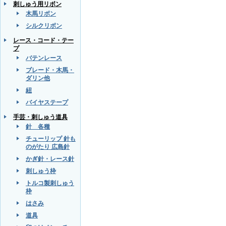
刺しゅう用リボン
木馬リボン
シルクリボン
レース・コード・テー
プ
バテンレース
ブレード・木馬・
ダリン他
紐
バイヤステープ
手芸・刺しゅう道具
針 各種
チューリップ 針も
のがたり 広島針
かぎ針・レース針
刺しゅう枠
トルコ製刺しゅう
枠
はさみ
道具