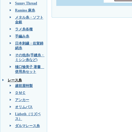
Sunny Thread
Ramino 麻糸
メタル糸・ソフト
金銀
ラメ糸各種
手編み糸
日本刺繍・佐賀錦
絹糸
その他糸(手縫糸・
ミシン糸など)
樋口愉美子 著書
使用糸セット
レース糸
越前屋特製
ＤＭＣ
アンカー
オリムパス
Lizbeth（リズベ
ス）
ダルマレース糸