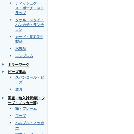
ティッシュケー
ス・ポーチ・スト
ラップ
タオル・スタイ・
ハンカチ・ランチ
ョン
カード・RICO半
製品
木製品
エンブレム
ミラーワーク
ビーズ用品
スパンコール・ビ
ーズ
道具
国産・輸入雑貨(額・フ
ープ・ノッカー等)
額・フレーム
フープ
ベルプル・ノッカ
ー