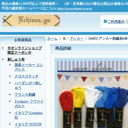
税込み価格11,000円以上で送料無料！ （本・見本帳のみの場合は税込み価格16,
手芸の越前屋ホームページはこちら
https://www.echizen-ya.co.jp
ご利用案内
ホーム
｜ 糸 >
アンカー
｜
[6485] アンカー刺繍
お取扱商品
※オンラインショップ
商品詳細
限定クーポン※
刺しゅう布
国産メーカー コン
グレス
クロスステッチ
ハーダンガー刺し
ゅう
フランス刺繍
Zweigart−ツヴァイ
ガルト
イタリア Graziano
社
イタリア SOTEM