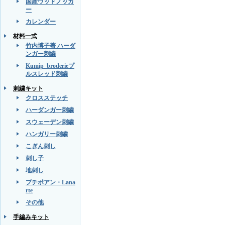
国産ウッドノッカ
ー
カレンダー
材料一式
竹内博子著 ハーダ
ンガー刺繍
Kumip_broderieプ
ルスレッド刺繍
刺繍キット
クロスステッチ
ハーダンガー刺繍
スウェーデン刺繍
ハンガリー刺繍
こぎん刺し
刺し子
地刺し
プチポアン・Lana
rte
その他
手編みキット