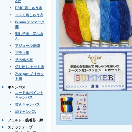
A社
DMC 刺しゅう布
コスモ刺しゅう布
Permin デンマーク
麻
刺し子布・花ふき
ん
アジュール刺繍
ブティ用
その他の布
切り出し カット布
Zweigart プリカッ
ト布
キャンバス
ニードルポイント
キャンバス
抜きキャンバス
絹キャンバス
フェルト・接着芯・綿
ステッチテープ