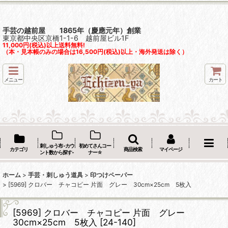
手芸の越前屋 1865年（慶應元年）創業
東京都中央区京橋1-1-6 越前屋ビル1F
11,000円(税込)以上送料無料!
（本・見本帳のみの場合は16,500円(税込)以上・海外発送は除く）
メニュー
カート
刺しゅう布 -カウ
初めてさんコー
カテゴリ
商品検索
マイページ
ント数から探す-
ナー☆
ホーム
>
手芸・刺しゅう道具
>
印つけペーパー
>
[5969] クロバー チャコピー 片面 グレー 30cm×25cm 5枚入
[5969] クロバー チャコピー 片面 グレー
30cm×25cm 5枚入
[
24-140
]