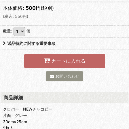
本体価格
:
500
円
(税別)
(
税込
:
550
円
)
数量
:
個
返品特約に関する重要事項
カートに入れる
お問い合わせ
商品詳細
クロバー NEWチャコピー
片面 グレー
30cm×25cm
5枚入