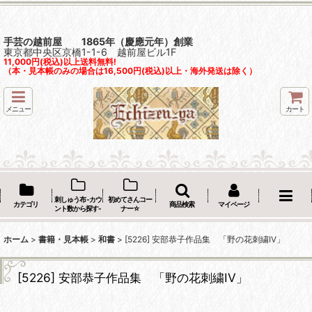
手芸の越前屋 1865年（慶應元年）創業
東京都中央区京橋1-1-6 越前屋ビル1F
11,000円(税込)以上送料無料!
（本・見本帳のみの場合は16,500円(税込)以上・海外発送は除く）
メニュー
カート
刺しゅう布 -カウ
初めてさんコー
カテゴリ
商品検索
マイページ
ント数から探す-
ナー☆
ホーム
>
書籍・見本帳
>
和書
>
[5226] 安部恭子作品集 「野の花刺繍IV」
[5226] 安部恭子作品集 「野の花刺繍IV」