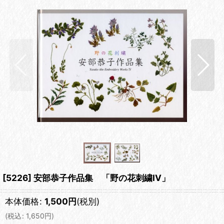
[5226] 安部恭子作品集 「野の花刺繍IV」
本体価格
:
1,500
円
(税別)
(
税込
:
1,650
円
)