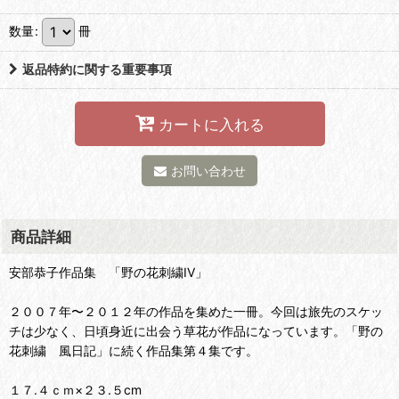
数量
:
冊
返品特約に関する重要事項
カートに入れる
お問い合わせ
商品詳細
安部恭子作品集 「野の花刺繍IV」
２００７年〜２０１２年の作品を集めた一冊。今回は旅先のスケッ
チは少なく、日頃身近に出会う草花が作品になっています。「野の
花刺繍 風日記」に続く作品集第４集です。
１７.４ｃｍ×２３.５cm