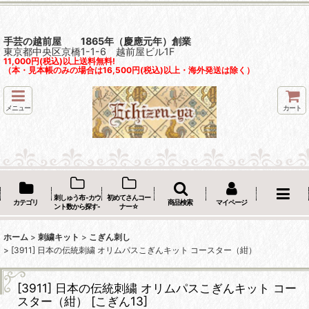
手芸の越前屋 1865年（慶應元年）創業
東京都中央区京橋1-1-6 越前屋ビル1F
11,000円(税込)以上送料無料!
（本・見本帳のみの場合は16,500円(税込)以上・海外発送は除く）
メニュー
カート
刺しゅう布 -カウ
初めてさんコー
カテゴリ
商品検索
マイページ
ント数から探す-
ナー☆
ホーム
>
刺繍キット
>
こぎん刺し
>
[3911] 日本の伝統刺繍 オリムパスこぎんキット コースター（紺）
[3911] 日本の伝統刺繍 オリムパスこぎんキット コー
スター（紺）
[
こぎん13
]