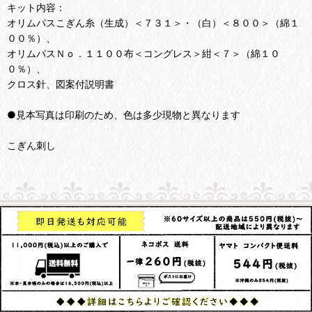
キット内容：
オリムパスこぎん糸（生成）＜７３１＞・（白）＜８００＞（綿１
００％）、
オリムパスＮｏ．１１００布＜コングレス＞紺＜７＞（綿１０
０％）、
クロス針、図案付説明書
●見本写真は印刷のため、色は多少現物と異なります
こぎん刺し