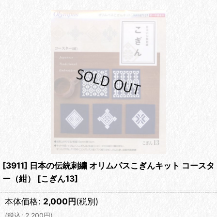
[3911] 日本の伝統刺繍 オリムパスこぎんキット コースタ
ー（紺）
[
こぎん13
]
本体価格
:
2,000
円
(税別)
(
税込
:
2,200
円
)