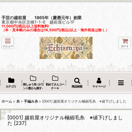
手芸の越前屋 1865年（慶應元年）創業
東京都中央区京橋1-1-6 越前屋ビル1F
11,000円(税込)以上送料無料!
（本・見本帳のみの場合は16,500円(税込)以上・海外発送は除く）
メニュー
カート
刺しゅう布 -カウ
初めてさんコー
カテゴリ
商品検索
マイページ
ント数から探す-
ナー☆
ホーム
>
糸
>
手編み糸
>
[0001] 越前屋オリジナル極細毛糸 ※値下げしました
[0001] 越前屋オリジナル極細毛糸 ※値下げしまし
た
[
237
]