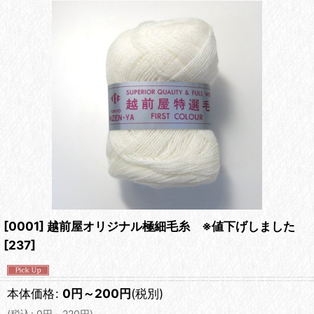
[0001] 越前屋オリジナル極細毛糸 ※値下げしました
[
237
]
本体価格
:
0
円
～200
円
(税別)
(
税込
:
0
円
～220
円
)