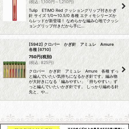
(
税込
:
1,100
円
～1,210
円
)
Tulip ETIMO Red クッショングリップ付きかぎ
針 サイズ 1/0〜10.5/0 各種 エティモシリーズか
らレッドが新登場！ なめらかな編み心地でクッシ
ョングリップ付きだから手に…
[5942] クロバー かぎ針 アミュレ Amure
各種
[
6710
]
750
円
(税別)
(
税込
:
825
円
)
クロバー かぎ針 アミュレ Amure 各種 ずっ
と編んでいたい気持ちになるかぎ針です。編み物
が大好きになる「編みやすい」「持ちやすい」ず
っと編んでいたいかぎ針です。 しっかり編める針
先と、や…