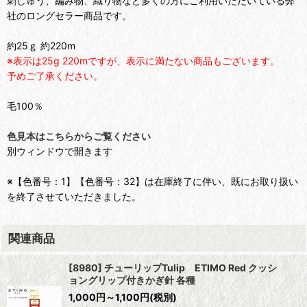
刺しゅう、編み物、織り物など多くの方にご利用いただいている弊
社のロングセラー商品です。
約25ｇ 約220m
※表示は25g 220mですが、表示に満たない商品もございます。
予めご了承ください。
毛100％
色見本はこちらからご覧ください
別ウィンドウで開きます
※【色番号：1】【色番号：32】は在庫終了に伴い、既にお取り扱い
を終了させていただきました。
関連商品
[8980] チューリップTulip ETIMO Red クッシ
ョングリップ付きかぎ針 各種
1,000
円
～1,100
円
(税別)