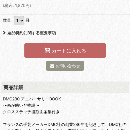
(
税込
:
1,870
円
)
数量
:
冊
返品特約に関する重要事項
カートに入れる
お問い合わせ
商品詳細
DMC280 アニバーサリーBOOK
〜糸が紡いだ物語〜
クロスステッチ復刻図案集付き
フランスの手芸メーカーDMC社の創業280年を記念して、DMC社の