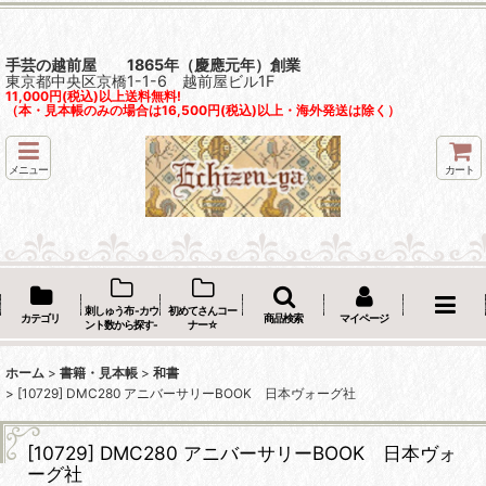
手芸の越前屋 1865年（慶應元年）創業
東京都中央区京橋1-1-6 越前屋ビル1F
11,000円(税込)以上送料無料!
（本・見本帳のみの場合は16,500円(税込)以上・海外発送は除く）
メニュー
カート
刺しゅう布 -カウ
初めてさんコー
カテゴリ
商品検索
マイページ
ント数から探す-
ナー☆
ホーム
>
書籍・見本帳
>
和書
>
[10729] DMC280 アニバーサリーBOOK 日本ヴォーグ社
[10729] DMC280 アニバーサリーBOOK 日本ヴォ
ーグ社