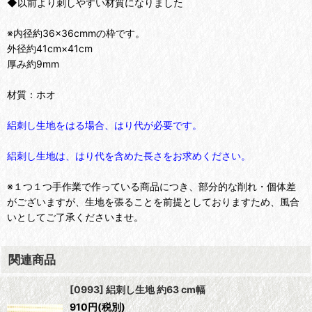
◆以前より刺しやすい材質になりました
※内径約36×36cmmの枠です。
外径約41cm×41cm
厚み約9mm
材質：ホオ
絽刺し生地をはる場合、はり代が必要です。
絽刺し生地は、はり代を含めた長さをお求めください。
※１つ１つ手作業で作っている商品につき、部分的な削れ・個体差
がございますが、生地を張ることを前提としておりますため、風合
いとしてご了承くださいませ。
関連商品
[0993] 絽刺し生地 約63 cm幅
910
円
(税別)