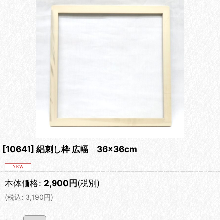
[10641] 絽刺し枠 広幅 36×36cm
本体価格
:
2,900
円
(税別)
(
税込
:
3,190
円
)