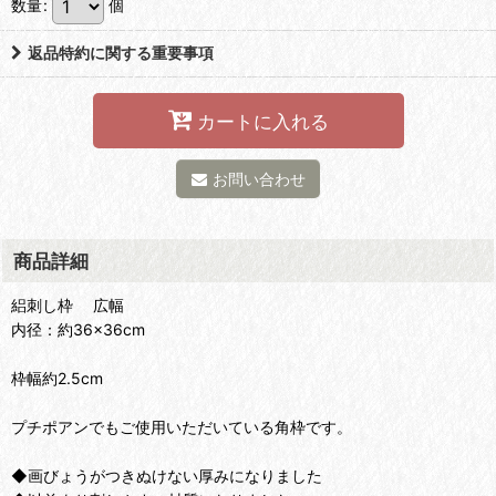
数量
:
個
返品特約に関する重要事項
カートに入れる
お問い合わせ
商品詳細
絽刺し枠 広幅
内径：約36×36cm
枠幅約2.5cm
プチポアンでもご使用いただいている角枠です。
◆画びょうがつきぬけない厚みになりました