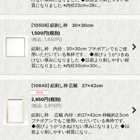
質になりました ※内径23cm×28c…
[10508] 絽刺し枠 30×30cm
1,500
円
(税別)
(
税込
:
1,650
円
)
絽刺し枠 内径：30×30cm プチポアンでもご使
用いただいている角枠です。 ◆画びょうがつきぬ
けない厚みになりました ◆以前より刺しやすい材
質になりました ※内径30cm×30c…
[10640] 絽刺し枠 広幅 27×42cm
2,650
円
(税別)
(
税込
:
2,915
円
)
絽刺し枠 広幅 内径：約27×42cm 枠幅約2.5cm
プチポアンでもご使用いただいている角枠です。
◆画びょうがつきぬけない厚みになりました ◆以
前より刺しやすい材質になり…