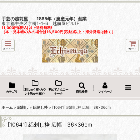
手芸の越前屋 1865年（慶應元年）創業
東京都中央区京橋1-1-6 越前屋ビル1F
11,000円(税込)以上送料無料!
（本・見本帳のみの場合は16,500円(税込)以上・海外発送は除く）
メニュー
カート
刺しゅう布 -カウ
初めてさんコー
カテゴリ
商品検索
マイページ
ント数から探す-
ナー☆
ホーム
>
絽刺し
>
絽刺し枠
>
[10641] 絽刺し枠 広幅 36×36cm
[10641] 絽刺し枠 広幅 36×36cm