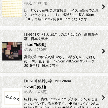
(
税込
:
1,001
円
)
絽 約63ｃｍ幅 ご注文数量 ※10cm単位でご注
文いただけます。 「1」で幅63cm×長さ10cm
「10」で幅63cm×長さ100cmになります
[8464] やさしい絽ざしのことはじめ 黒川直子
著 日本文芸社
1,600
円
(税別)
(
税込
:
1,760
円
)
高貴な和の伝統刺繍 やさしい絽ざしのことはじ
め 黒川直子 著 17.5cm×18.5cm 95ページ
2019年3月 日本文芸社
[10510] 絽刺し枠 23×28cm
1,250
円
(税別)
(
税込
:
1,375
円
)
絽刺し枠 内径：23×28cm プチポアンでもご使
用いただいている角枠です。 ◆画びょうがつきぬ
けない厚みになりました ◆以前より刺しやすい材