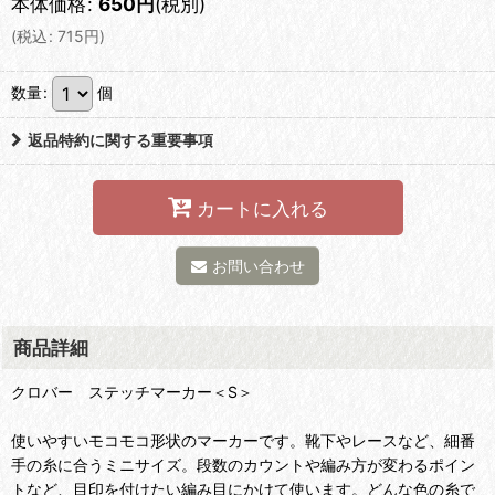
本体価格
:
650
円
(税別)
(
税込
:
715
円
)
数量
:
個
返品特約に関する重要事項
カートに入れる
お問い合わせ
商品詳細
クロバー ステッチマーカー＜S＞
使いやすいモコモコ形状のマーカーです。靴下やレースなど、細番
手の糸に合うミニサイズ。段数のカウントや編み方が変わるポイン
トなど、目印を付けたい編み目にかけて使います。どんな色の糸で