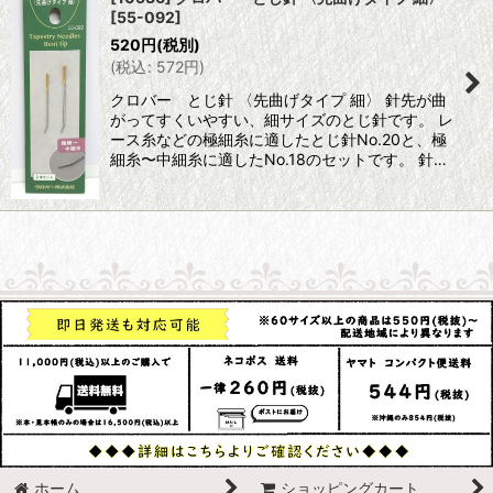
[
55-092
]
520
円
(税別)
(
税込
:
572
円
)
クロバー とじ針 〈先曲げタイプ 細〉 針先が曲
がってすくいやすい、細サイズのとじ針です。 レ
ース糸などの極細糸に適したとじ針No.20と、極
細糸〜中細糸に適したNo.18のセットです。 針…
ホーム
ショッピングカート