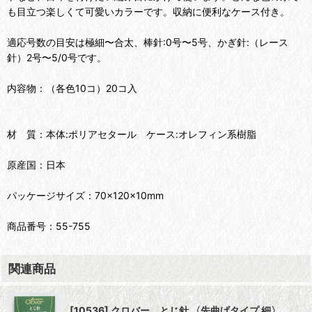
も目立つ楽しくて可愛いカラーです。収納に便利なケース付き。
適応号数の目安は極細〜合太、棒針:0号〜5号、かぎ針:（レース
針）2号〜5/0号です。
内容物：（各色10コ）20コ入
材 質：本体:ポリアセタール ケース:オレフィン系樹脂
原産国：日本
パッケージサイズ：70×120×10mm
商品番号：55-755
関連商品
[10536] クロバー とじ針 〈先曲げタイプ 細〉