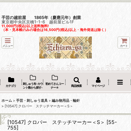
手芸の越前屋 1865年（慶應元年）創業
東京都中央区京橋1-1-6 越前屋ビル1F
11,000円(税込)以上送料無料!
（本・見本帳のみの場合は16,500円(税込)以上・海外発送は除く）
メニュー
カート
刺しゅう布 -カウ
初めてさんコー
カテゴリ
商品検索
マイページ
ント数から探す-
ナー☆
ホーム
>
手芸・刺しゅう道具
>
編み物用品・輪針
>
[10547] クロバー ステッチマーカー＜S＞
[10547] クロバー ステッチマーカー＜S＞
[
55-
755
]