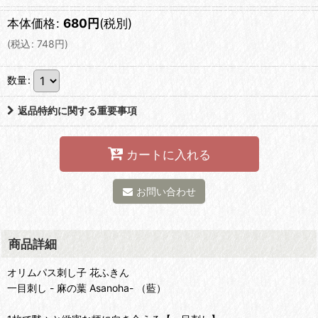
本体価格
:
680
円
(税別)
(
税込
:
748
円
)
数量
:
返品特約に関する重要事項
カートに入れる
お問い合わせ
商品詳細
オリムパス刺し子 花ふきん
一目刺し - 麻の葉 Asanoha- （藍）