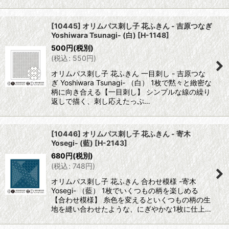
[10445] オリムパス刺し子 花ふきん - 吉原つなぎ
Yoshiwara Tsunagi- (白)
[
H-1148
]
500
円
(税別)
(
税込
:
550
円
)
オリムパス刺し子 花ふきん 一目刺し - 吉原つな
ぎ Yoshiwara Tsunagi- （白） 1枚で黙々と緻密な
柄に向き合える【一目刺し】 シンプルな線の繰り
返しで描く、刺し応えたっぷ…
[10446] オリムパス刺し子 花ふきん - 寄木
Yosegi- (藍)
[
H-2143
]
680
円
(税別)
(
税込
:
748
円
)
オリムパス刺し子 花ふきん 合わせ模様 -寄木
Yosegi- （藍） 1枚でいくつもの柄を楽しめる
【合わせ模様】 糸色を変えるといくつもの柄の生
地を縫い合わせたような、にぎやかな1枚に仕上…