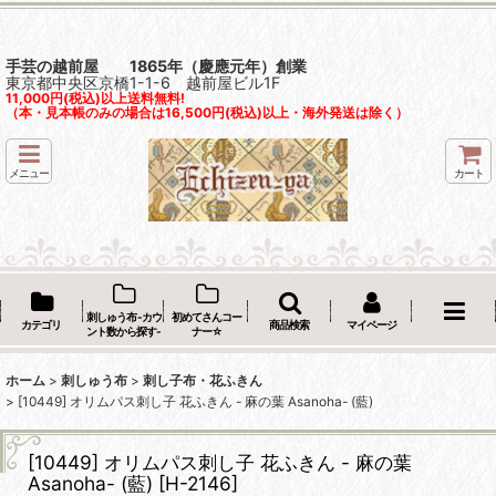
手芸の越前屋 1865年（慶應元年）創業
東京都中央区京橋1-1-6 越前屋ビル1F
11,000円(税込)以上送料無料!
（本・見本帳のみの場合は16,500円(税込)以上・海外発送は除く）
メニュー
カート
刺しゅう布 -カウ
初めてさんコー
カテゴリ
商品検索
マイページ
ント数から探す-
ナー☆
ホーム
>
刺しゅう布
>
刺し子布・花ふきん
>
[10449] オリムパス刺し子 花ふきん - 麻の葉 Asanoha- (藍)
[10449] オリムパス刺し子 花ふきん - 麻の葉
Asanoha- (藍)
[
H-2146
]