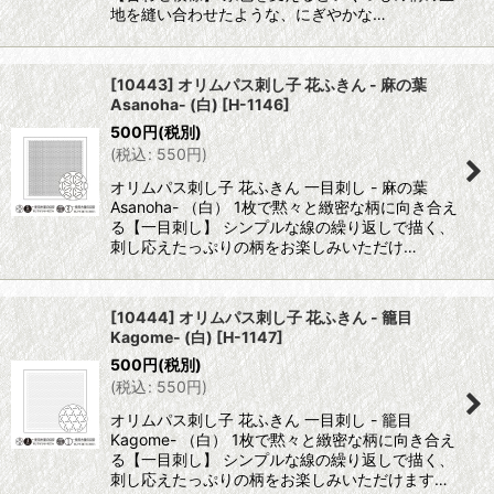
地を縫い合わせたような、にぎやかな…
[10443] オリムパス刺し子 花ふきん - 麻の葉
Asanoha- (白)
[
H-1146
]
500
円
(税別)
(
税込
:
550
円
)
オリムパス刺し子 花ふきん 一目刺し - 麻の葉
Asanoha- （白） 1枚で黙々と緻密な柄に向き合え
る【一目刺し】 シンプルな線の繰り返しで描く、
刺し応えたっぷりの柄をお楽しみいただけ…
[10444] オリムパス刺し子 花ふきん - 籠目
Kagome- (白)
[
H-1147
]
500
円
(税別)
(
税込
:
550
円
)
オリムパス刺し子 花ふきん 一目刺し - 籠目
Kagome- （白） 1枚で黙々と緻密な柄に向き合え
る【一目刺し】 シンプルな線の繰り返しで描く、
刺し応えたっぷりの柄をお楽しみいただけます…