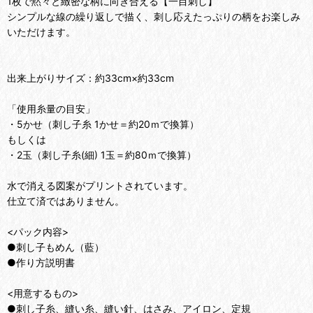
1枚で黙々と緻密な柄に向き合える【一目刺し】
シンプルな線の繰り返しで描く、刺し応えたっぷりの柄をお楽しみ
いただけます。
出来上がりサイズ：約33cm×約33cm
「使用糸量の目安」
・5かせ（刺し子糸 1かせ＝約20ｍで換算）
もしくは
・2玉（刺し子糸(細) 1玉＝約80ｍで換算）
水で消える図案がプリントされています。
仕立て済ではありません。
<パック内容>
●刺し子もめん（藍）
●作り方説明書
<用意するもの>
●刺し子糸、縫い糸、縫い針、はさみ、アイロン、定規