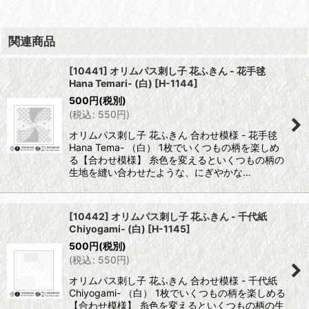
関連商品
[10441] オリムパス刺し子 花ふきん - 花手毬
Hana Temari- (白)
[
H-1144
]
500
円
(税別)
(
税込
:
550
円
)
オリムパス刺し子 花ふきん 合わせ模様 - 花手毬
Hana Tema- （白） 1枚でいくつもの柄を楽しめ
る【合わせ模様】 糸色を変えるといくつもの柄の
生地を縫い合わせたような、にぎやかな…
[10442] オリムパス刺し子 花ふきん - 千代紙
Chiyogami- (白)
[
H-1145
]
500
円
(税別)
(
税込
:
550
円
)
オリムパス刺し子 花ふきん 合わせ模様 - 千代紙
Chiyogami- （白） 1枚でいくつもの柄を楽しめる
【合わせ模様】 糸色を変えるといくつもの柄の生