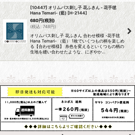
[10447] オリムパス刺し子 花ふきん - 花手毬
Hana Temari- (藍)
[
H-2144
]
680
円
(税別)
(
税込
:
748
円
)
オリムパス刺し子 花ふきん 合わせ模様 -花手毬
Hana Temari- （藍） 1枚でいくつもの柄を楽しめ
る【合わせ模様】 糸色を変えるといくつもの柄の
生地を縫い合わせたような、にぎやか…