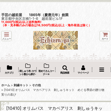
手芸の越前屋 1865年（慶應元年）創業
東京都中央区京橋1-1-6 越前屋ビル1F
11,000円(税込)以上送料無料!
（本・見本帳のみの場合は16,500円(税込)以上・海外発送は除く）
メニュー
カート
刺しゅう布 -カウ
初めてさんコー
カテゴリ
商品検索
マイページ
ント数から探す-
ナー☆
ホーム
>
刺繍キット
>
その他
>
[10410] オリムパス マカベアリス 刺しゅうキット めぐる季節の贈り物
実りの喜び
[10410] オリムパス マカベアリス 刺しゅうキッ