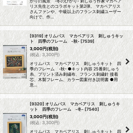
かりの風景 -冬のひかり- 刺しゅう作家マカベア
リス先生とのコラボキット第2弾。 マカベアリス
さんファンや、中級以上のフランス刺繍ユーザー
向けで、作…
[9319] オリムパス マカベアリス 刺しゅうキッ
ト 四季のフレーム -秋-
[
7539
]
3,000
円
(税別)
(
税込
:
3,300
円
)
オリムパス マカベアリス 刺しゅうキット 四
季のフレーム -秋- ●キット内容 25番刺しゅう
糸、プリント済み刺繍布、フランス刺繍針 接着
芯、木製フレーム、カラー図案付き説明書 ●用
意…
[9320] オリムパス マカベアリス 刺しゅうキ
ット 四季のフレーム -冬-
[
7540
]
3,000
円
(税別)
(
税込
:
3,300
円
)
オリムパス マカベアリス 刺しゅうキット 四