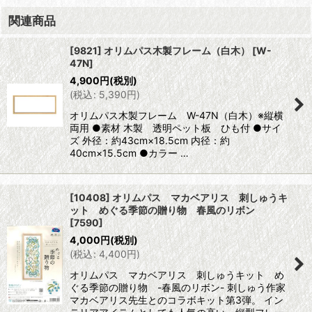
関連商品
[9821] オリムパス木製フレーム（白木）
[
W-
47N
]
4,900
円
(税別)
(
税込
:
5,390
円
)
オリムパス木製フレーム W-47N（白木）※縦横
両用 ●素材 木製 透明ペット板 ひも付 ●サイ
ズ 外径：約43cm×18.5cm 内径：約
40cm×15.5cm ●カラー …
[10408] オリムパス マカベアリス 刺しゅうキ
ット めぐる季節の贈り物 春風のリボン
[
7590
]
4,000
円
(税別)
(
税込
:
4,400
円
)
オリムパス マカベアリス 刺しゅうキット め
ぐる季節の贈り物 -春風のリボン- 刺しゅう作家
マカベアリス先生とのコラボキット第3弾。 イン