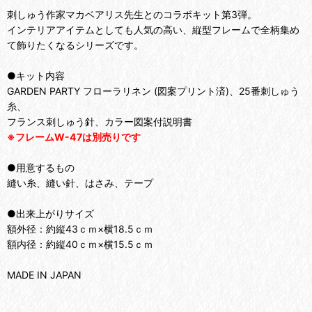
刺しゅう作家マカベアリス先生とのコラボキット第3弾。
インテリアアイテムとしても人気の高い、縦型フレームで全柄集め
て飾りたくなるシリーズです。
●キット内容
GARDEN PARTY フローラリネン (図案プリント済)、25番刺しゅう
糸、
フランス刺しゅう針、カラー図案付説明書
※フレームW-47は別売りです
●用意するもの
縫い糸、縫い針、はさみ、テープ
●出来上がりサイズ
額外径：約縦43ｃｍ×横18.5ｃｍ
額内径：約縦40ｃｍ×横15.5ｃｍ
MADE IN JAPAN