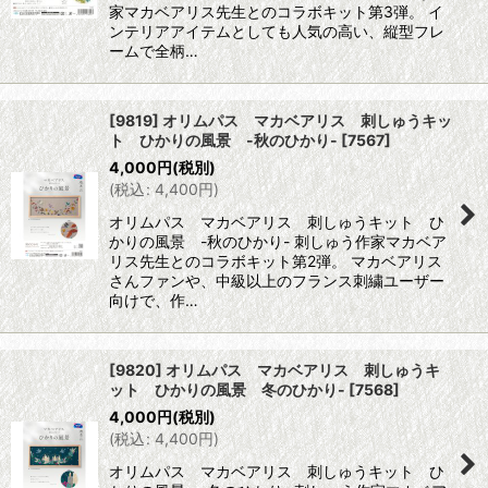
家マカベアリス先生とのコラボキット第3弾。 イ
ンテリアアイテムとしても人気の高い、縦型フレ
ームで全柄…
[9819] オリムパス マカベアリス 刺しゅうキッ
ト ひかりの風景 -秋のひかり-
[
7567
]
4,000
円
(税別)
(
税込
:
4,400
円
)
オリムパス マカベアリス 刺しゅうキット ひ
かりの風景 -秋のひかり- 刺しゅう作家マカベア
リス先生とのコラボキット第2弾。 マカベアリス
さんファンや、中級以上のフランス刺繍ユーザー
向けで、作…
[9820] オリムパス マカベアリス 刺しゅうキ
ット ひかりの風景 冬のひかり-
[
7568
]
4,000
円
(税別)
(
税込
:
4,400
円
)
オリムパス マカベアリス 刺しゅうキット ひ