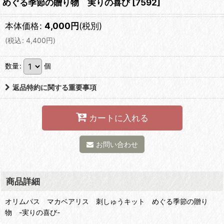
めぐる季節の贈り物 実りの喜び
[
7592
]
本体価格
:
4,000
円
(税別)
(
税込
:
4,400
円
)
数量
:
個
返品特約に関する重要事項
カートに入れる
お問い合わせ
商品詳細
オリムパス マカベアリス 刺しゅうキット めぐる季節の贈り
物 -実りの喜び-