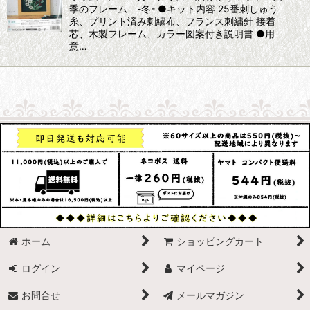
季のフレーム -冬- ●キット内容 25番刺しゅう
糸、プリント済み刺繍布、フランス刺繍針 接着
芯、木製フレーム、カラー図案付き説明書 ●用
意…
ホーム
ショッピングカート
ログイン
マイページ
お問合せ
メールマガジン