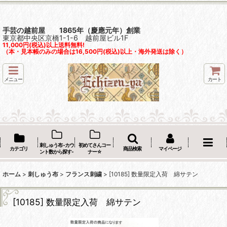
手芸の越前屋 1865年（慶應元年）創業
東京都中央区京橋1-1-6 越前屋ビル1F
11,000円(税込)以上送料無料!
（本・見本帳のみの場合は16,500円(税込)以上・海外発送は除く）
メニュー
カート
刺しゅう布 -カウ
初めてさんコー
カテゴリ
商品検索
マイページ
ント数から探す-
ナー☆
ホーム
>
刺しゅう布
>
フランス刺繍
>
[10185] 数量限定入荷 綿サテン
[10185] 数量限定入荷 綿サテン