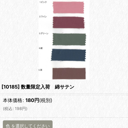
[10185] 数量限定入荷 綿サテン
本体価格
:
180
円
(税別)
(
税込
:
198
円
)
色
を選択してください