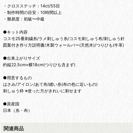
・クロスステッチ：14ct/55目
・制作時間の目安：10時間以上
・難易度：初級〜中級
●キット内容
コスモ25番刺繍糸/ラメ刺しゅう糸/コスモ刺しゅう布/刺しゅう針
図案付き作り方説明書/木製ウォールバー(天然木)/つりひも(牛革)
●出来上がりサイズ
約縦22.5cm×横18cm(つりひも含まず)
●用意するもの
はさみ/アイロン/あて布/縫い糸(布の色に近いもの)
刺しゅう枠 ※使った方がきれいに刺せます
●原産国
日本（糸・布）
関連商品