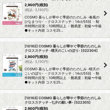
2,900
円
(税別)
(
税込
:
3,190
円
)
COSMO 暮らしが華やぐ季節のたのしみ -春風の
ひなまつり- ・クロスステッチ：14ct/55目 ・制
作時間の目安：10時間以上 ・難易度：初級〜中級
●キット内容 コスモ25…
[10162] COSMO 暮らしが華やぐ季節のたのしみ
クロスステッチ -晴天のこいのぼり-
[
522304
]
2,900
円
(税別)
(
税込
:
3,190
円
)
COSMO 暮らしが華やぐ季節のたのしみ -晴天の
こいのぼり- ・クロスステッチ：14ct/55目 ・制
作時間の目安：10時間以上 ・難易度：初級〜中級
●キット内容 コスモ25…
[10163] COSMO 暮らしが華やぐ季節のたのしみ
クロスステッチ -七夕の願い事-
[
522305
]
2,900
円
(税別)