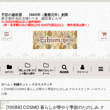
手芸の越前屋 1865年（慶應元年）創業
東京都中央区京橋1-1-6 越前屋ビル1F
11,000円(税込)以上送料無料!
（本・見本帳のみの場合は16,500円(税込)以上・海外発送は除く）
メニュー
カート
刺しゅう布 -カウ
初めてさんコー
カテゴリ
商品検索
マイページ
ント数から探す-
ナー☆
ホーム
>
刺繍キット
>
クロスステッチ
>
[10088] COSMO 暮らしが華やぐ季節のたのしみ クロスステッチ -ハロウィン
の夜-
[10088] COSMO 暮らしが華やぐ季節のたのしみ ク