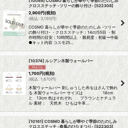
[10089] COSMO 暮らしが華やぐ季節のたのしみ
クロスステッチ -ツリーの飾り付け-
[
522308
]
2,900
円
(税別)
(
税込
:
3,190
円
)
COSMO 暮らしが華やぐ季節のたのしみ -ツリー
の飾り付け- ・クロスステッチ：14ct/55目 ・制
作時間の目安：10時間以上 ・難易度：初級〜中級
●キット内容 コスモ25…
[10374] ルシアン木製ウォールバー
1,700
円
(税別)
(
税込
:
1,870
円
)
木製ウォールバー 刺しゅうした布をはさんで飾れ
る 木製ウォールバー サイズは 18cm
と 13cm 色はそれぞれ ブラウンとナチュラ
ル 素材： 天然木 ひもは牛革…
[10161] COSMO 暮らしが華やぐ季節のたのしみ
クロスステッチ -春風のひなまつり-
[
522303
]