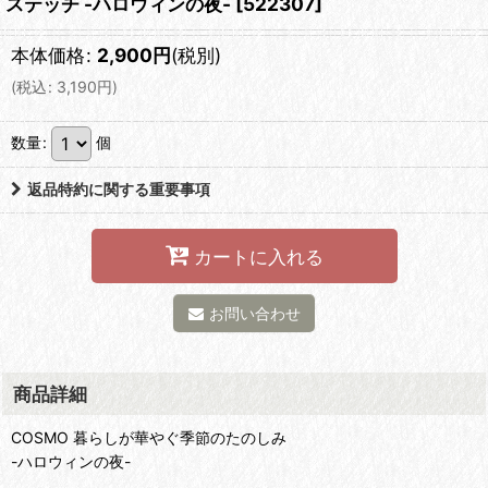
ステッチ -ハロウィンの夜-
[
522307
]
本体価格
:
2,900
円
(税別)
(
税込
:
3,190
円
)
数量
:
個
返品特約に関する重要事項
カートに入れる
お問い合わせ
商品詳細
COSMO 暮らしが華やぐ季節のたのしみ
-ハロウィンの夜-