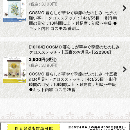
(
税込
:
3,190
円
)
COSMO 暮らしが華やぐ季節のたのしみ -七夕の
願い事- ・クロスステッチ：14ct/55目 ・制作時
間の目安：10時間以上 ・難易度：初級〜中級 ●
キット内容 コスモ25番刺…
[10164] COSMO 暮らしが華やぐ季節のたのしみ
クロスステッチ -十五夜のお月見-
[
522306
]
2,900
円
(税別)
(
税込
:
3,190
円
)
COSMO 暮らしが華やぐ季節のたのしみ -十五夜
のお月見- ・クロスステッチ：14ct/55目 ・制作
時間の目安：10時間以上 ・難易度：初級〜中級
●キット内容 コスモ25番…