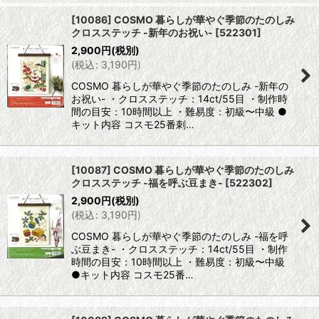
[10086] COSMO 暮らしが華やぐ季節のたのしみ
クロスステッチ -新年のお祝い-
[
522301
]
2,900
円
(税別)
(
税込
:
3,190
円
)
COSMO 暮らしが華やぐ季節のたのしみ -新年の
お祝い- ・クロスステッチ：14ct/55目 ・制作時
間の目安：10時間以上 ・難易度：初級〜中級 ●
キット内容 コスモ25番刺…
[10087] COSMO 暮らしが華やぐ季節のたのしみ
クロスステッチ -福を呼ぶ豆まき-
[
522302
]
2,900
円
(税別)
(
税込
:
3,190
円
)
COSMO 暮らしが華やぐ季節のたのしみ -福を呼
ぶ豆まき- ・クロスステッチ：14ct/55目 ・制作
時間の目安：10時間以上 ・難易度：初級〜中級
●キット内容 コスモ25番…