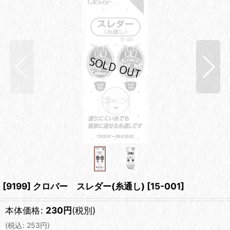
[9199] クロバー スレダー(糸通し)
[
15-001
]
本体価格
:
230
円
(税別)
(
税込
:
253
円
)