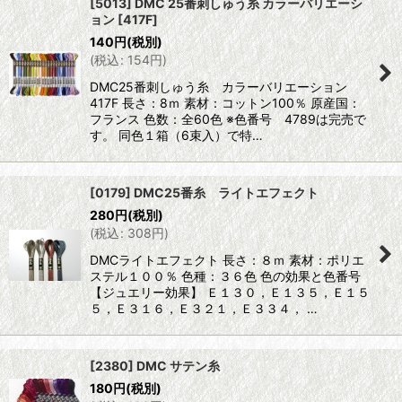
[5013] DMC 25番刺しゅう糸 カラーバリエーシ
ョン
[
417F
]
140
円
(税別)
(
税込
:
154
円
)
DMC25番刺しゅう糸 カラーバリエーション
417F 長さ：8ｍ 素材：コットン100％ 原産国：
フランス 色数：全60色 ※色番号 4789は完売で
す。 同色１箱（6束入）で特…
[0179] DMC25番糸 ライトエフェクト
280
円
(税別)
(
税込
:
308
円
)
DMCライトエフェクト 長さ：８ｍ 素材：ポリエ
ステル１００％ 色種：３６色 色の効果と色番号
【ジュエリー効果】 Ｅ１３０，Ｅ１３５，Ｅ１５
５，Ｅ３１６，Ｅ３２１，Ｅ３３４， …
[2380] DMC サテン糸
180
円
(税別)