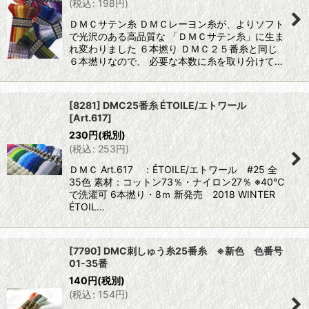
(
税込
:
198
円
)
ＤＭＣサテン糸 ＤＭＣレーヨン糸が、よりソフト
で光沢のある高品質な 「ＤＭＣサテン糸」に生ま
れ変わりました ６本撚り ＤＭＣ２５番糸と同じ
６本撚りなので、 必要な本数に糸を取り分けて…
[8281] DMC25番糸 ÉTOILE/エトワール
[
Art.617
]
230
円
(税別)
(
税込
:
253
円
)
ＤＭＣ Art.617 ：ÉTOILE/エトワール #25 全
35色 素材：コットン73％・ナイロン27％ ※40℃
で洗濯可 6本撚り・8ｍ 新発売 2018 WINTER
ÉTOIL…
[7790] DMC刺しゅう糸25番糸 ※新色 色番号
01-35番
140
円
(税別)
(
税込
:
154
円
)