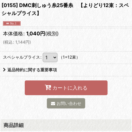
[0155] DMC刺しゅう糸25番糸 【よりどり12束：スペ
シャルプライス】
本体価格
:
1,040
円
(税別)
(
税込
:
1,144
円
)
スペシャルプライス
:
（1=12束）
返品特約に関する重要事項
カートに入れる
お問い合わせ
商品詳細