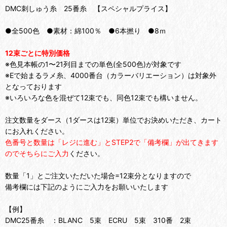
DMC刺しゅう糸 25番糸 【スペシャルプライス】
●全500色 ●素材：綿100％ ●6本撚り ●8ｍ
12束ごとに特別価格
※色見本帳の1〜21列目までの単色(全500色)が対象です
※Eで始まるラメ糸、4000番台（カラーバリエーション）は対象外
となっております
※いろいろな色を混ぜて12束でも、同色12束でも構いません。
注文数量をダース（1ダースは12束）単位でお決めいただき、カート
にお入れください。
色番号と数量は「レジに進む」とSTEP2で「備考欄」が出てきます
のでそちらにご入力
ください。
数量「1」とご注文いただいた場合=12束分となりますので
備考欄には下記のようにご入力をお願いいたします
【例】
DMC25番糸 ：BLANC 5束 ECRU 5束 310番 2束