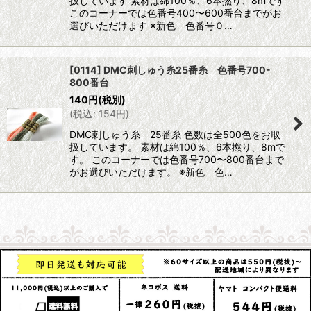
扱しています 素材は綿100％、6本撚り、8mです
このコーナーでは色番号400〜600番台までがお
選びいただけます ※新色 色番号０…
[0114] DMC刺しゅう糸25番糸 色番号700-
800番台
140
円
(税別)
(
税込
:
154
円
)
DMC刺しゅう糸 25番糸 色数は全500色をお取
扱しています。 素材は綿100％、6本撚り、8mで
す。 このコーナーでは色番号700〜800番台まで
がお選びいただけます。 ※新色 色…