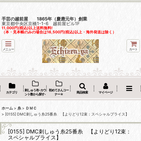
手芸の越前屋 1865年（慶應元年）創業
東京都中央区京橋1-1-6 越前屋ビル1F
11,000円(税込)以上送料無料!
（本・見本帳のみの場合は16,500円(税込)以上・海外発送は除く）
メニュー
カート
刺しゅう布 -カウ
初めてさんコー
カテゴリ
商品検索
マイページ
ント数から探す-
ナー☆
ホーム
>
糸
>
ＤＭＣ
>
[0155] DMC刺しゅう糸25番糸 【よりどり12束：スペシャルプライス】
[0155] DMC刺しゅう糸25番糸 【よりどり12束：
スペシャルプライス】