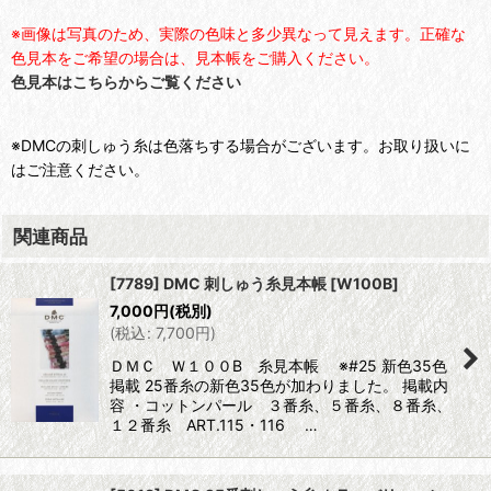
※画像は写真のため、実際の色味と多少異なって見えます。正確な
色見本をご希望の場合は、見本帳をご購入ください。
色見本はこちらからご覧ください
※DMCの刺しゅう糸は色落ちする場合がございます。お取り扱いに
はご注意ください。
関連商品
[7789] DMC 刺しゅう糸見本帳
[
W100B
]
7,000
円
(税別)
(
税込
:
7,700
円
)
ＤＭＣ Ｗ１００B 糸見本帳 ※#25 新色35色
掲載 25番糸の新色35色が加わりました。 掲載内
容 ・コットンパール ３番糸、５番糸、８番糸、
１２番糸 ART.115・116 …