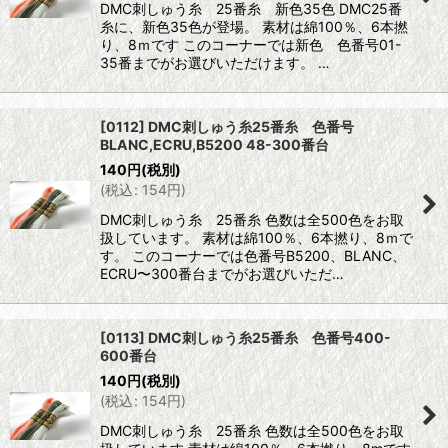
DMC刺しゅう糸 25番糸 新色35色 DMC25番
糸に、新色35色が登場。 素材は綿100％、6本撚
り、8ｍです このコーナーでは新色 色番号01-
35番までがお選びいただけます。 …
[0112] DMC刺しゅう糸25番糸 色番号
BLANC,ECRU,B5200 48-300番台
140
円
(税別)
(
税込
:
154
円
)
DMC刺しゅう糸 25番糸 色数は全500色をお取
扱しています。 素材は綿100％、6本撚り、8ｍで
す。 このコーナーでは色番号B5200、BLANC、
ECRU〜300番台までがお選びいただ…
[0113] DMC刺しゅう糸25番糸 色番号400-
600番台
140
円
(税別)
(
税込
:
154
円
)
DMC刺しゅう糸 25番糸 色数は全500色をお取