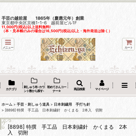
手芸の越前屋 1865年（慶應元年）創業
東京都中央区京橋1-1-6 越前屋ビル1F
11,000円(税込)以上送料無料!
（本・見本帳のみの場合は16,500円(税込)以上・海外発送は除く）
メニュー
カート
刺しゅう布 -カウ
初めてさんコー
カテゴリ
商品検索
マイページ
ント数から探す-
ナー☆
ホーム
>
手芸・刺しゅう道具
>
日本刺繍用 手打ち針
>
[8898] 特撰 手工品 日本刺繍針 かくまる 2本入 切附
[8898] 特撰 手工品 日本刺繍針 かくまる 2本
入 切附