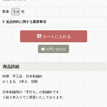
数量
:
包
返品特約に関する重要事項
カートに入れる
お問い合わせ
商品詳細
特撰 手工品 日本刺繍針
かくまる 2本入 切附
日本刺繍用の『手打ち』の刺繍針です。
１組２本入りでご用意いたしております。