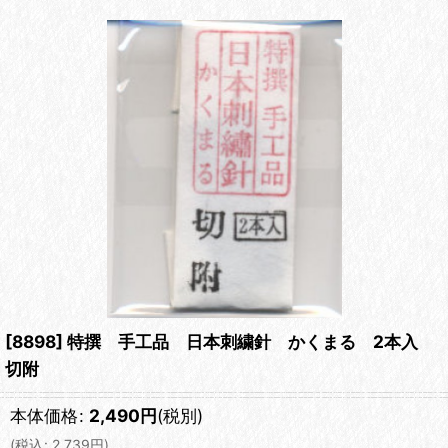
[8898] 特撰 手工品 日本刺繍針 かくまる 2本入
切附
本体価格
:
2,490
円
(税別)
(
税込
:
2,739
円
)