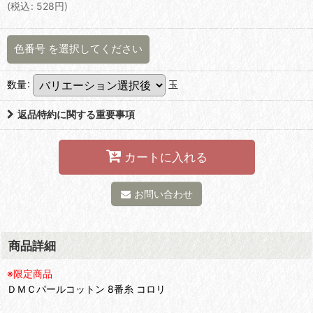
(
税込
:
528
円
)
色番号
を選択してください
数量
:
玉
返品特約に関する重要事項
カートに入れる
お問い合わせ
商品詳細
※限定商品
ＤＭＣパールコットン 8番糸 コロリ