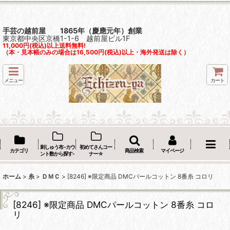
手芸の越前屋 1865年（慶應元年）創業
東京都中央区京橋1-1-6 越前屋ビル1F
11,000円(税込)以上送料無料!
（本・見本帳のみの場合は16,500円(税込)以上・海外発送は除く）
メニュー
カート
刺しゅう布 -カウ
初めてさんコー
カテゴリ
商品検索
マイページ
ント数から探す-
ナー☆
ホーム
>
糸
>
ＤＭＣ
>
[8246] ※限定商品 DMCパールコットン 8番糸 コロリ
[8246] ※限定商品 DMCパールコットン 8番糸 コロ
リ