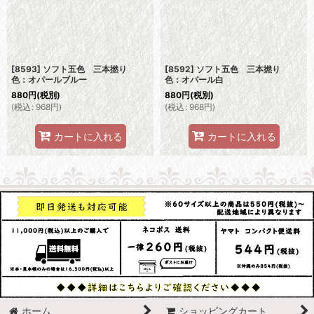
[8593] ソフト五色 三本撚り
[8592] ソフト五色 三本撚り
色：オパールブルー
色：オパール白
880
円
(税別)
880
円
(税別)
(
税込
:
968
円
)
(
税込
:
968
円
)
カートに入れる
カートに入れる
ホーム
ショッピングカート