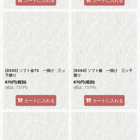
カートに入れる
カートに入れる
[8595] ソフト金T5 一掛け 三ッ
[8594] ソフト銀 一掛け 三ッ子
子撚り
撚り
670
円
(税別)
670
円
(税別)
(
税込
:
737
円
)
(
税込
:
737
円
)
カートに入れる
カートに入れる