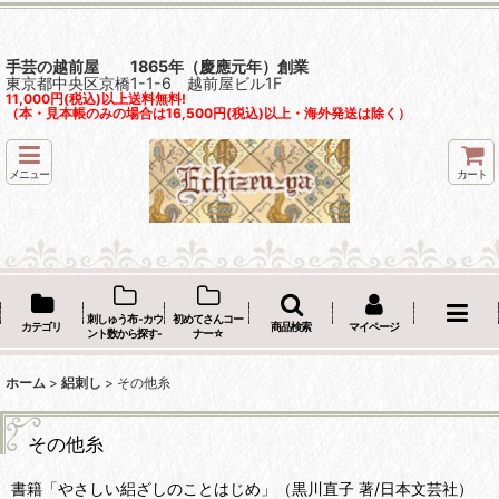
手芸の越前屋 1865年（慶應元年）創業
東京都中央区京橋1-1-6 越前屋ビル1F
11,000円(税込)以上送料無料!
（本・見本帳のみの場合は16,500円(税込)以上・海外発送は除く）
メニュー
カート
刺しゅう布 -カウ
初めてさんコー
カテゴリ
商品検索
マイページ
ント数から探す-
ナー☆
ホーム
>
絽刺し
>
その他糸
その他糸
書籍「やさしい絽ざしのことはじめ」（黒川直子 著/日本文芸社）