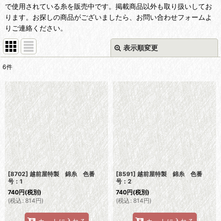
で使用されている糸を販売中です。掲載商品以外も取り扱いしてお
ります。お探しの商品がございましたら、お問い合わせフォームよ
りご連絡ください。
表示順変更
閉じる
6
件
表示数
:
並び順
:
絞り込む
[8702] 越前屋特製 錦糸 色番
[8591] 越前屋特製 錦糸 色番
号：1
号：2
740
円
(税別)
740
円
(税別)
(
税込
:
814
円
)
(
税込
:
814
円
)