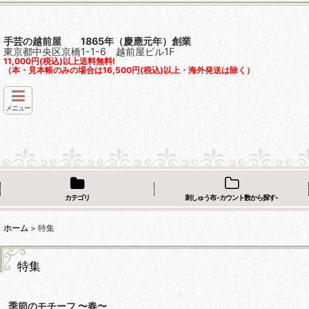
手芸の越前屋 1865年（慶應元年）創業
東京都中央区京橋1-1-6 越前屋ビル1F
11,000円(税込)以上送料無料!
（本・見本帳のみの場合は16,500円(税込)以上・海外発送は除く）
メニュー
カテゴリ
刺しゅう布 -カウント数から探す-
ホーム
>
特集
特集
季節のモチーフ 〜春〜