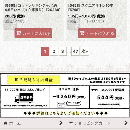
[9668] コットンリネンジャバ 約
[0458] スクエアリネン10本
4.5目/cm 【※在庫限り】
[
20288
]
[
5748
]
200
円
(税別)
535
円
～1,070
円
(税別)
(
税込
:
220
円
)
(
税込
:
588
円
～1,177
円
)
カートに入れる
カートに入れる
1
2
3
...
47
次
»
ホーム
ショッピングカート