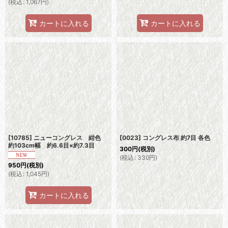
(
税込
:
1,067
円
)
カートに入れる
カートに入れる
[10785] ニューコングレス 紺色
[0023] コングレス布 約7目 各色
約103cm幅 約6.6目×約7.3目
300
円
(税別)
(
税込
:
330
円
)
950
円
(税別)
(
税込
:
1,045
円
)
カートに入れる