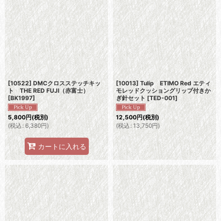
[10522] DMCクロスステッチキッ
[10013] Tulip ETIMO Red エティ
ト THE RED FUJI（赤富士）
モレッドクッショングリップ付きか
[
BK1997
]
ぎ針セット
[
TED-001
]
5,800
円
(税別)
12,500
円
(税別)
(
税込
:
6,380
円
)
(
税込
:
13,750
円
)
カートに入れる