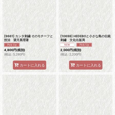
[9661] カンタ刺繍 そのモチーフと
[10698] HEDEBOと小さな島の伝統
技法 望月真理著
刺繡 文化出版局
4,800
円
(税別)
2,000
円
(税別)
(
税込
:
5,280
円
)
(
税込
:
2,200
円
)
カートに入れる
カートに入れる