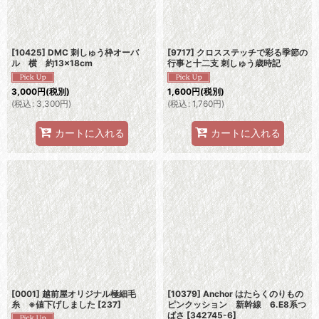
[10425] DMC 刺しゅう枠オーバ
[9717] クロスステッチで彩る季節の
ル 横 約13×18cm
行事と十二支 刺しゅう歳時記
3,000
円
(税別)
1,600
円
(税別)
(
税込
:
3,300
円
)
(
税込
:
1,760
円
)
カートに入れる
カートに入れる
[0001] 越前屋オリジナル極細毛
[10379] Anchor はたらくのりもの
糸 ※値下げしました
[
237
]
ピンクッション 新幹線 6.E8系つ
ばさ
[
342745-6
]