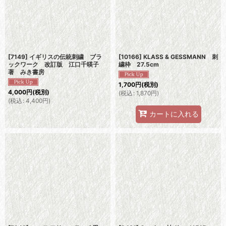
[7149] イギリスの伝統刺繍 ブラ
[10166] KLASS & GESSMANN 刺
ックワーク 改訂版 江口千暎子
繍枠 27.5cm
著 みき書房
1,700
円
(税別)
4,000
円
(税別)
(
税込
:
1,870
円
)
(
税込
:
4,400
円
)
カートに入れる