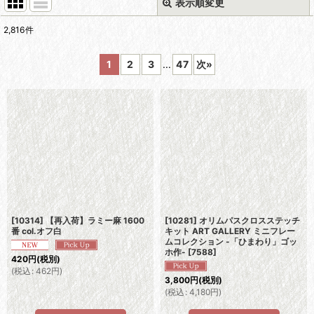
表示順変更
閉じる
2,816
件
表示数
:
1
2
3
...
47
次
»
並び順
:
絞り込む
[10314] 【再入荷】ラミー麻 1600
[10281] オリムパスクロスステッチ
番 col.オフ白
キット ART GALLERY ミニフレー
ムコレクション -「ひまわり」ゴッ
ホ作-
[
7588
]
420
円
(税別)
(
税込
:
462
円
)
3,800
円
(税別)
(
税込
:
4,180
円
)