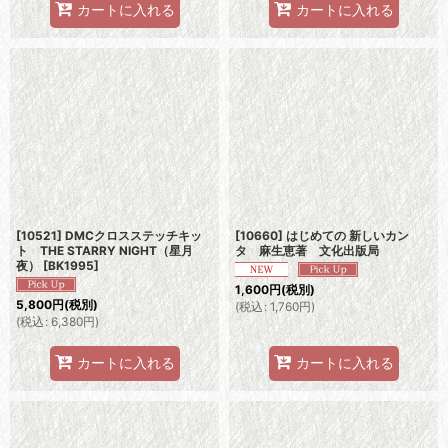
カートに入れる
カートに入れる
[10521] DMCクロスステッチキッ
[10660] はじめての 新しいカン
ト THE STARRY NIGHT（星月
タ 麻生恵著 文化出版局
夜）
[
BK1995
]
1,600
円
(税別)
5,800
円
(税別)
(
税込
:
1,760
円
)
(
税込
:
6,380
円
)
カートに入れる
カートに入れる