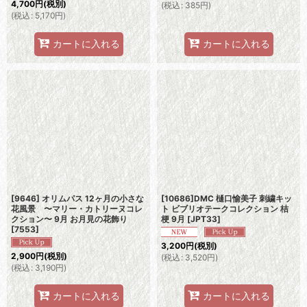
4,700
円
(税別)
(
税込
:
385
円
)
(
税込
:
5,170
円
)
カートに入れる
カートに入れる
[9646] オリムパス 12ヶ月の小さな
[10686]DMC 樋口愉美子 刺繍キッ
花風景 〜マリー・カトリーヌコレ
ト ビブリオテークコレクション 桔
クション〜 9月 お月見の花飾り
梗 9月
[
JPT33
]
[
7553
]
3,200
円
(税別)
2,900
円
(税別)
(
税込
:
3,520
円
)
(
税込
:
3,190
円
)
カートに入れる
カートに入れる