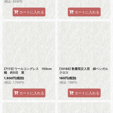
(
税込
:
638
円
)
カートに入れる
カートに入れる
[7173] ウールコングレス 150cm
[10186] 数量限定入荷 綿ベンガル
幅 約5目 紫
クロス
1,600
円
(税別)
180
円
(税別)
(
税込
:
1,760
円
)
(
税込
:
198
円
)
カートに入れる
カートに入れる