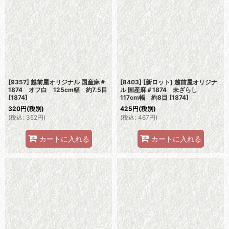
[9357] 越前屋オリジナル 国産麻＃
[8403] [新ロット] 越前屋オリジナ
1874 オフ白 125cm幅 約7.5目
ル 国産麻＃1874 未ざらし
[
1874
]
117cm幅 約8目
[
1874
]
320
円
(税別)
425
円
(税別)
(
税込
:
352
円
)
(
税込
:
467
円
)
カートに入れる
カートに入れる