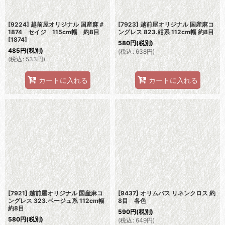
[9224] 越前屋オリジナル 国産麻＃
[7923] 越前屋オリジナル 国産麻コ
1874 セイジ 115cm幅 約8目
ングレス 823.紺系 112cm幅 約8目
[
1874
]
580
円
(税別)
485
円
(税別)
(
税込
:
638
円
)
(
税込
:
533
円
)
カートに入れる
カートに入れる
[7921] 越前屋オリジナル 国産麻コ
[9437] オリムパス リネンクロス 約
ングレス 323.ベージュ系 112cm幅
8目 各色
約8目
590
円
(税別)
580
円
(税別)
(
税込
:
649
円
)