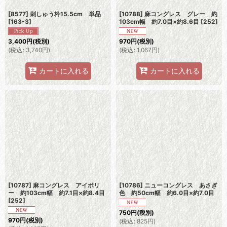
[8577] 刺しゅう枠15.5cm 単品
[10788] 麻コングレス グレー 約
[
163-3
]
103cm幅 約7.0目×約8.6目
[
252
]
3,400
円
(税別)
970
円
(税別)
(
税込
:
3,740
円
)
(
税込
:
1,067
円
)
カートに入れる
カートに入れる
[10787] 麻コングレス アイボリ
[10786] ニューコングレス あさぎ
ー 約103cm幅 約7.1目×約8.4目
色 約50cm幅 約6.0目×約7.0目
[
252
]
750
円
(税別)
970
円
(税別)
(
税込
:
825
円
)