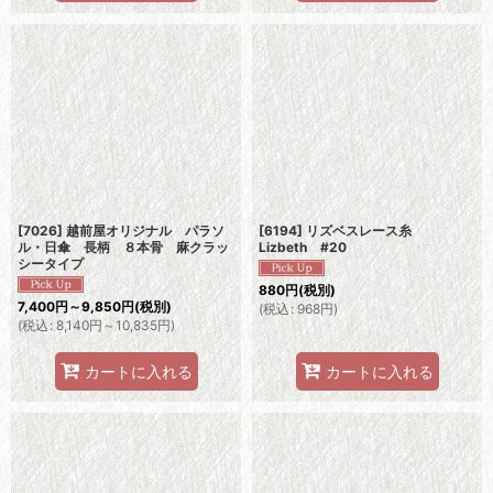
[7026] 越前屋オリジナル パラソ
[6194] リズベスレース糸
ル・日傘 長柄 ８本骨 麻クラッ
Lizbeth #20
シータイプ
880
円
(税別)
7,400
円
～9,850
円
(税別)
(
税込
:
968
円
)
(
税込
:
8,140
円
～10,835
円
)
カートに入れる
カートに入れる