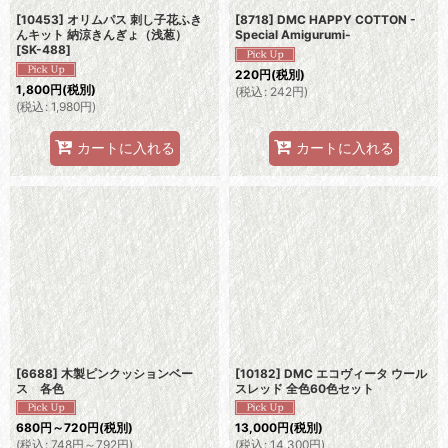
[10453] オリムパス 刺し子花ふき
[8718] DMC HAPPY COTTON -
んキット 納涼きんぎょ（浅葱）
Special Amigurumi-
[
SK-488
]
220
円
(税別)
1,800
円
(税別)
(
税込
:
242
円
)
(
税込
:
1,980
円
)
カートに入れる
カートに入れる
[6688] 木製ピンクッションベー
[10182] DMC エコヴィータ ウール
ス 各色
スレッド 全色60色セット
680
円
～720
円
(税別)
13,000
円
(税別)
(
税込
:
748
円
～792
円
)
(
税込
:
14,300
円
)