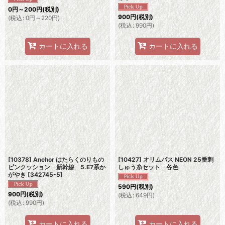
0
円
～200
円
(税別)
900
円
(税別)
(
税込
:
0
円
～220
円
)
(
税込
:
990
円
)
カートに入れる
カートに入れる
[10378] Anchor はたらくのりもの
[10427] オリムパス NEON 25番刺
ピンクッション 新幹線 5.E7系か
しゅう糸セット 各色
がやき
[
342745-5
]
590
円
(税別)
900
円
(税別)
(
税込
:
649
円
)
(
税込
:
990
円
)
カートに入れる
カートに入れる