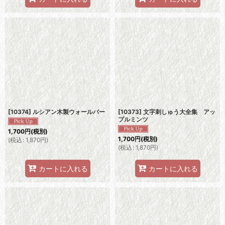
[10374] ルシアン木製ウォールバー
[10373] 文字刺しゅう大全集 アッ
プルミンツ
1,700
円
(税別)
1,700
円
(税別)
(
税込
:
1,870
円
)
(
税込
:
1,870
円
)
カートに入れる
カートに入れる