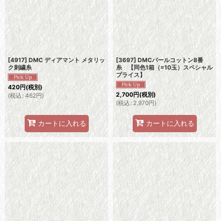
[4917] DMC ディアマント メタリッ
[3697] DMCパールコットン8番
ク刺繍糸
糸 【同色1箱（=10玉）スペシャル
プライス】
420
円
(税別)
2,700
円
(税別)
(
税込
:
462
円
)
(
税込
:
2,970
円
)
カートに入れる
カートに入れる