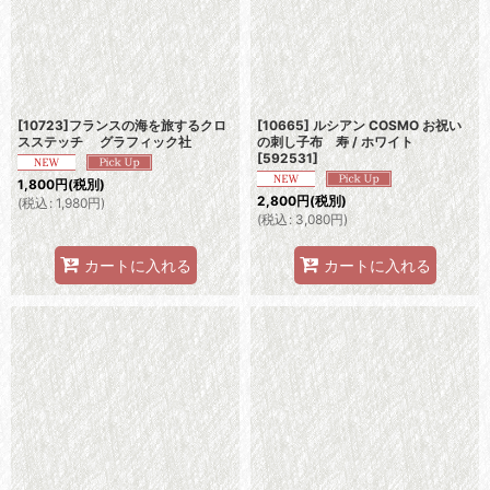
[10723]フランスの海を旅するクロ
[10665] ルシアン COSMO お祝い
スステッチ グラフィック社
の刺し子布 寿 / ホワイト
[
592531
]
1,800
円
(税別)
2,800
円
(税別)
(
税込
:
1,980
円
)
(
税込
:
3,080
円
)
カートに入れる
カートに入れる