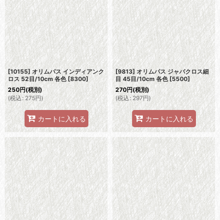
[10155] オリムパス インディアンク
[9813] オリムパス ジャバクロス細
ロス 52目/10cm 各色
[
8300
]
目 45目/10cm 各色
[
5500
]
250
円
(税別)
270
円
(税別)
(
税込
:
275
円
)
(
税込
:
297
円
)
カートに入れる
カートに入れる