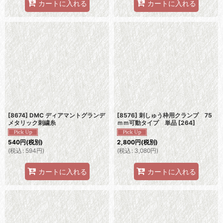
カートに入れる
カートに入れる
[8674] DMC ディアマントグランデ
[8576] 刺しゅう枠用クランプ 75
メタリック刺繍糸
ｍｍ可動タイプ 単品
[
264
]
540
円
(税別)
2,800
円
(税別)
(
税込
:
594
円
)
(
税込
:
3,080
円
)
カートに入れる
カートに入れる