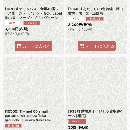
[10703] オリムパス 金票40番レ
[10663] あたらしい1色刺繍 樋口
ース糸 カラーパレット Gold Label
愉美子著 文化出版局
No.40 「メーダ・プリマヴェージ」
2,200
円
(税別)
3,300
円
(税別)
(
税込
:
2,420
円
)
(
税込
:
3,630
円
)
カートに入れる
カートに入れる
[10560] Try me! 60 small
[9387] 越前屋オリジナル 糸収納ケ
patterns with snowflake
ース [絹目]
grounds Kumiko Nakazaki
350
円
(税別)