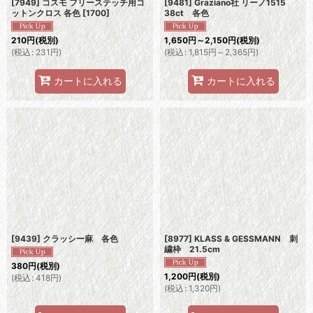
[7949] コスモ フリーステッチ用コ
[9481] Graziano社 リーノ1515
ットンクロス 各色
[
1700
]
38ct 各色
210
円
(税別)
1,650
円
～2,150
円
(税別)
(
税込
:
231
円
)
(
税込
:
1,815
円
～2,365
円
)
カートに入れる
カートに入れる
[9439] クラッシー麻 各色
[8977] KLASS & GESSMANN 刺
繍枠 21.5cm
380
円
(税別)
1,200
円
(税別)
(
税込
:
418
円
)
(
税込
:
1,320
円
)