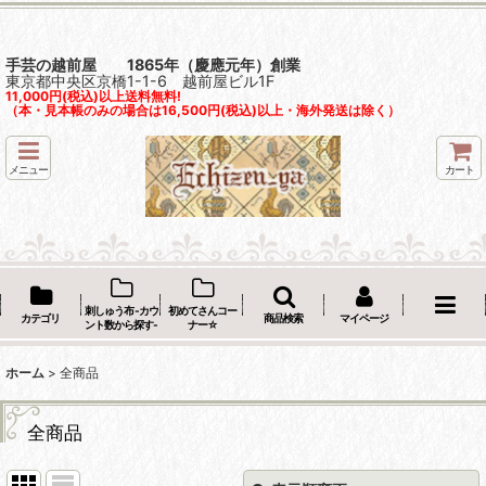
手芸の越前屋 1865年（慶應元年）創業
東京都中央区京橋1-1-6 越前屋ビル1F
11,000円(税込)以上送料無料!
（本・見本帳のみの場合は16,500円(税込)以上・海外発送は除く）
メニュー
カート
刺しゅう布 -カウ
初めてさんコー
カテゴリ
商品検索
マイページ
ント数から探す-
ナー☆
ホーム
>
全商品
全商品