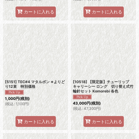
カートに入れる
カートに入れる
[5151] TEC#4 マタルボン ※よりど
[10518] 【限定版】チューリップ
り12束 特別価格
キャリーシー ロング 切り替え式竹
輪針セット Komorebi 各色
1,000
円
(税別)
43,000
円
(税別)
(
税込
:
1,100
円
)
(
税込
:
47,300
円
)
カートに入れる
カートに入れる