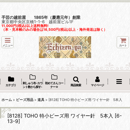
手芸の越前屋 1865年（慶應元年）創業
東京都中央区京橋1-1-6 越前屋ビル1F
11,000円(税込)以上送料無料!
（本・見本帳のみの場合は16,500円(税込)以上・海外発送は除く）
メニュー
カート
刺しゅう布 -カウ
初めてさんコー
カテゴリ
商品検索
マイページ
ント数から探す-
ナー☆
ホーム
>
ビーズ用品
>
道具
>
[8128] TOHO 特小ビーズ用 ワイヤー針 5本入
[8128] TOHO 特小ビーズ用 ワイヤー針 5本入
[
6-
13-9
]