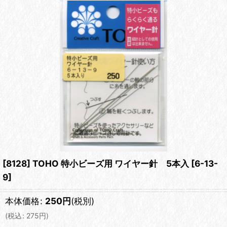
[8128] TOHO 特小ビーズ用 ワイヤー針 5本入
[
6-13-
9
]
本体価格
:
250
円
(税別)
(
税込
:
275
円
)