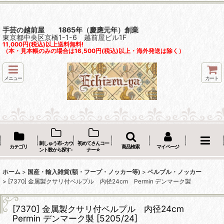
手芸の越前屋 1865年（慶應元年）創業
東京都中央区京橋1-1-6 越前屋ビル1F
11,000円(税込)以上送料無料!
（本・見本帳のみの場合は16,500円(税込)以上・海外発送は除く）
メニュー
カート
刺しゅう布 -カウ
初めてさんコー
カテゴリ
商品検索
マイページ
ント数から探す-
ナー☆
ホーム
>
国産・輸入雑貨(額・フープ・ノッカー等)
>
ベルプル・ノッカー
>
[7370] 金属製クサリ付ベルプル 内径24cm Permin デンマーク製
[7370] 金属製クサリ付ベルプル 内径24cm
Permin デンマーク製
[
5205/24
]