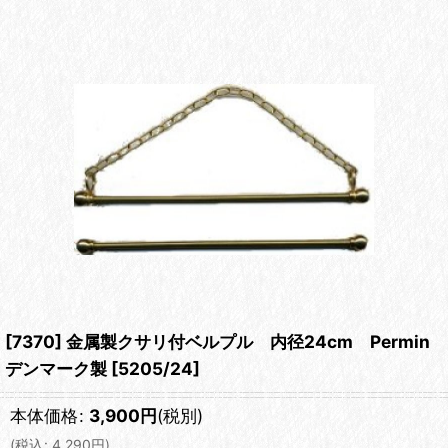
[7370] 金属製クサリ付ベルプル 内径24cm Permin
デンマーク製
[
5205/24
]
本体価格
:
3,900
円
(税別)
(
税込
:
4,290
円
)