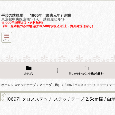
手芸の越前屋 1865年（慶應元年）創業
東京都中央区京橋1-1-6 越前屋ビル1F
11,000円(税込)以上送料無料!
（本・見本帳のみの場合は16,500円(税込)以上・海外発送は除く）
メニュー
カテゴリ
刺しゅう布 -カウント数から探す-
ホーム
>
ステッチテープ
>
アイーダ（綿）
>
[0697] クロスステッチ ステッチテープ
[0697] クロスステッチ ステッチテープ 2.5cm幅 / 白