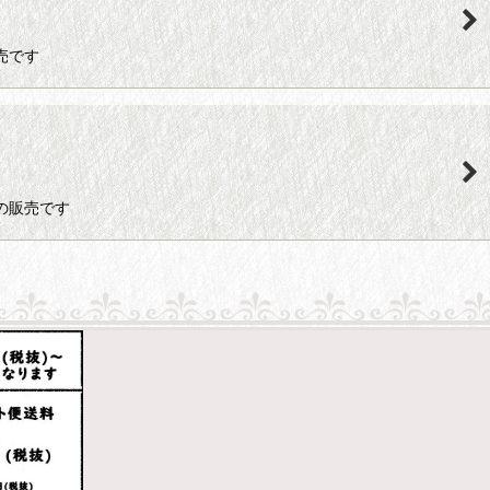
売です
の販売です