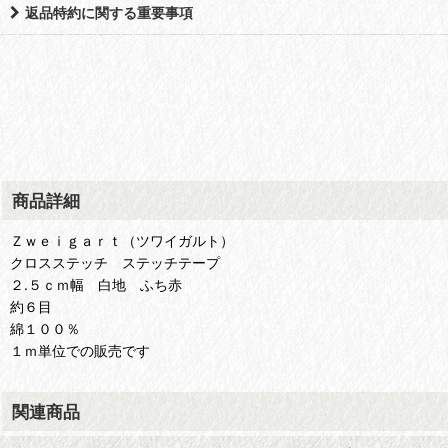
返品特約に関する重要事項
商品詳細
Ｚｗｅｉｇａｒｔ（ツワイガルト）
クロスステッチ ステッチテープ
２.５ｃｍ幅 白地 ふち赤
約６目
綿１００％
１ｍ単位での販売です
関連商品