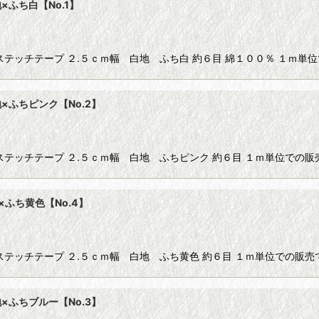
地×ふち白【No.1】
テッチテープ ２.５ｃｍ幅 白地 ふち白 約６目 綿１００％ １ｍ単
白地×ふちピンク【No.2】
テッチテープ ２.５ｃｍ幅 白地 ふちピンク 約６目 １ｍ単位での販
地×ふち黄色【No.4】
テッチテープ ２.５ｃｍ幅 白地 ふち黄色 約６目 １ｍ単位での販売
白地×ふちブルー【No.3】