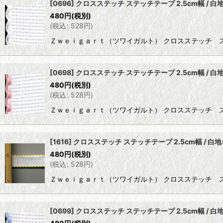
[0696] クロスステッチ ステッチテープ 2.5cm幅 / 白
480
円
(税別)
(
税込
:
528
円
)
Ｚｗｅｉｇａｒｔ（ツワイガルト） クロスステッチ ス
[0698] クロスステッチ ステッチテープ 2.5cm幅 / 
480
円
(税別)
(
税込
:
528
円
)
Ｚｗｅｉｇａｒｔ（ツワイガルト） クロスステッチ ス
[1616] クロスステッチ ステッチテープ 2.5cm幅 / 白
480
円
(税別)
(
税込
:
528
円
)
Ｚｗｅｉｇａｒｔ（ツワイガルト） クロスステッチ ス
[0699] クロスステッチ ステッチテープ 2.5cm幅 / 