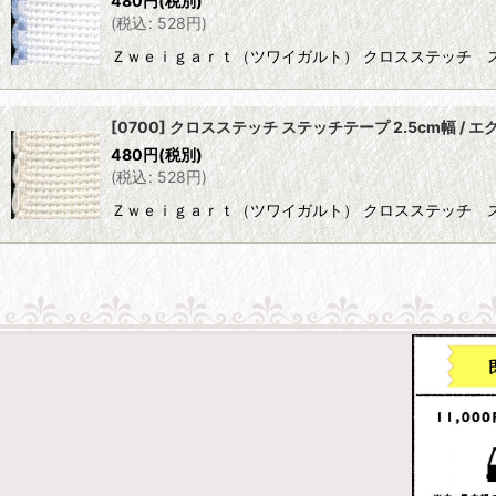
480
円
(税別)
(
税込
:
528
円
)
Ｚｗｅｉｇａｒｔ（ツワイガルト） クロスステッチ ス
[0700] クロスステッチ ステッチテープ 2.5cm幅 / 
480
円
(税別)
(
税込
:
528
円
)
Ｚｗｅｉｇａｒｔ（ツワイガルト） クロスステッチ ス