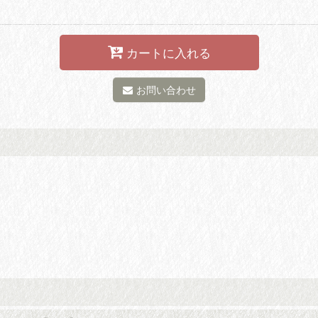
カートに入れる
お問い合わせ