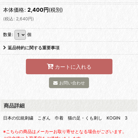
本体価格
:
2,400
円
(税別)
(
税込
:
2,640
円
)
数量
:
個
返品特約に関する重要事項
カートに入れる
お問い合わせ
商品詳細
日本の伝統刺繍 こぎん 巾着 猫の足・くも刺し KOGIN 3
※こちらの商品はメーカーお取り寄せとなる場合がございます。