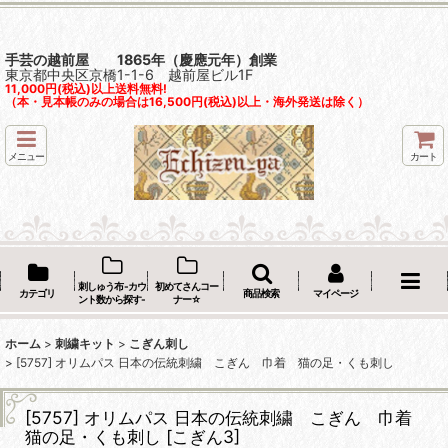
手芸の越前屋 1865年（慶應元年）創業
東京都中央区京橋1-1-6 越前屋ビル1F
11,000円(税込)以上送料無料!
（本・見本帳のみの場合は16,500円(税込)以上・海外発送は除く）
メニュー
カート
刺しゅう布 -カウ
初めてさんコー
カテゴリ
商品検索
マイページ
ント数から探す-
ナー☆
ホーム
>
刺繍キット
>
こぎん刺し
>
[5757] オリムパス 日本の伝統刺繍 こぎん 巾着 猫の足・くも刺し
[5757] オリムパス 日本の伝統刺繍 こぎん 巾着
猫の足・くも刺し
[
こぎん3
]