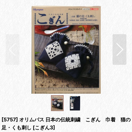
[5757] オリムパス 日本の伝統刺繍 こぎん 巾着 猫の
足・くも刺し
[
こぎん3
]