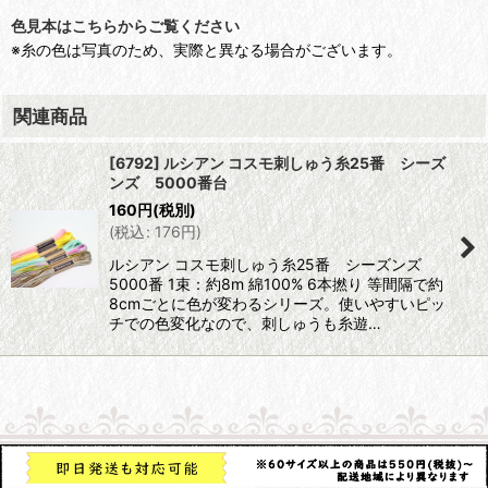
色見本はこちらからご覧ください
※糸の色は写真のため、実際と異なる場合がございます。
関連商品
[6792] ルシアン コスモ刺しゅう糸25番 シーズ
ンズ 5000番台
160
円
(税別)
(
税込
:
176
円
)
ルシアン コスモ刺しゅう糸25番 シーズンズ
5000番 1束：約8m 綿100% 6本撚り 等間隔で約
8cmごとに色が変わるシリーズ。使いやすいピッ
チでの色変化なので、刺しゅうも糸遊…