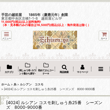
手芸の越前屋 1865年（慶應元年）創業
東京都中央区京橋1-1-6 越前屋ビル1F
11,000円(税込)以上送料無料!
（本・見本帳のみの場合は16,500円(税込)以上・海外発送は除く）
メニュー
カート
刺しゅう布 -カウ
初めてさんコー
カテゴリ
商品検索
マイページ
ント数から探す-
ナー☆
ホーム
>
糸
>
ルシアン コスモ
>
[4024] ルシアン コスモ刺しゅう糸25番 シーズンズ 8000-9000番
[4024] ルシアン コスモ刺しゅう糸25番 シーズン
ズ 8000-9000番