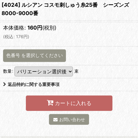
[4024] ルシアン コスモ刺しゅう糸25番 シーズンズ
8000-9000番
本体価格
:
160
円
(税別)
(
税込
:
176
円
)
色番号
を選択してください
数量
:
束
返品特約に関する重要事項
カートに入れる
お問い合わせ