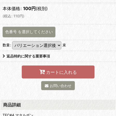
本体価格
:
100
円
(税別)
(
税込
:
110
円
)
色番号
を選択してください
数量
:
束
返品特約に関する重要事項
カートに入れる
お問い合わせ
商品詳細
TEC#4 マタルボン