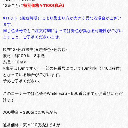
12束ごとに
特別価格￥1100(税込)
※ロット（製造時期）により染まり方が大きく異なる場合がござい
ます。
同じ色番号でもご注文時期によっては発色が異なる可能性がござい
ますこと、ご了承くださいませ。
現在127色取扱中(★廃番色7色含む)
素材：綿100％ 8本撚
糸長：10ｍ※
※表示は10mですが、一部の色番号について10m前後（±10%程度）
となっている場合がございます。
予めご了承ください。
このコーナーでは色番号White,Ecru－600番台までがお選びいただ
けます
700番台－3865はこちらから
通常価格１束￥110(税込)ですが