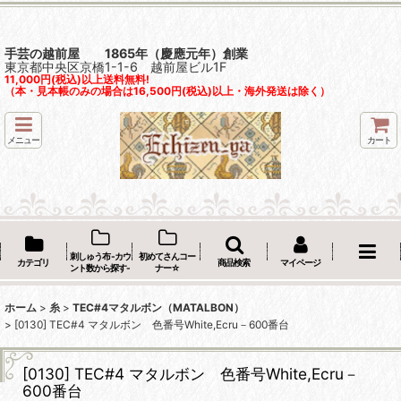
手芸の越前屋 1865年（慶應元年）創業
東京都中央区京橋1-1-6 越前屋ビル1F
11,000円(税込)以上送料無料!
（本・見本帳のみの場合は16,500円(税込)以上・海外発送は除く）
メニュー
カート
刺しゅう布 -カウ
初めてさんコー
カテゴリ
商品検索
マイページ
ント数から探す-
ナー☆
ホーム
>
糸
>
TEC#4マタルボン（MATALBON）
>
[0130] TEC#4 マタルボン 色番号White,Ecru－600番台
[0130] TEC#4 マタルボン 色番号White,Ecru－
600番台