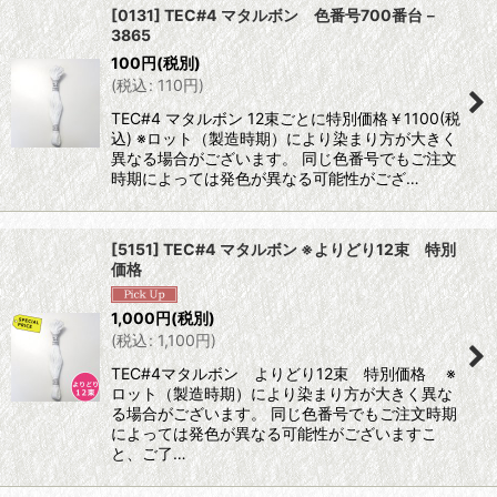
[0131] TEC#4 マタルボン 色番号700番台－
3865
100
円
(税別)
(
税込
:
110
円
)
TEC#4 マタルボン 12束ごとに特別価格￥1100(税
込) ※ロット（製造時期）により染まり方が大きく
異なる場合がございます。 同じ色番号でもご注文
時期によっては発色が異なる可能性がござ…
[5151] TEC#4 マタルボン ※よりどり12束 特別
価格
1,000
円
(税別)
(
税込
:
1,100
円
)
TEC#4マタルボン よりどり12束 特別価格 ※
ロット（製造時期）により染まり方が大きく異な
る場合がございます。 同じ色番号でもご注文時期
によっては発色が異なる可能性がございますこ
と、ご了…