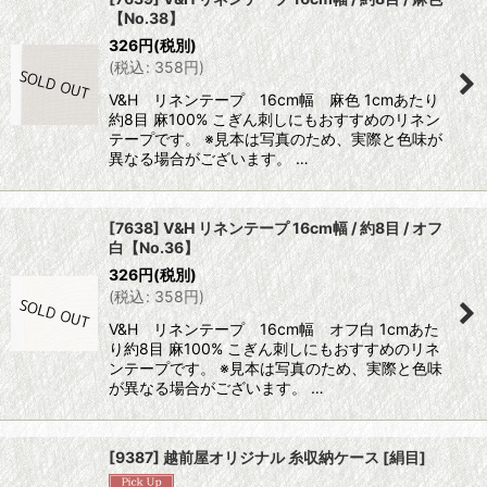
【No.38】
326
円
(税別)
(
税込
:
358
円
)
V&H リネンテープ 16cm幅 麻色 1cmあたり
約8目 麻100% こぎん刺しにもおすすめのリネン
テープです。 ※見本は写真のため、実際と色味が
異なる場合がございます。 …
[7638] V&H リネンテープ 16cm幅 / 約8目 / オフ
白【No.36】
326
円
(税別)
(
税込
:
358
円
)
V&H リネンテープ 16cm幅 オフ白 1cmあた
り約8目 麻100% こぎん刺しにもおすすめのリネ
ンテープです。 ※見本は写真のため、実際と色味
が異なる場合がございます。 …
[9387] 越前屋オリジナル 糸収納ケース [絹目]