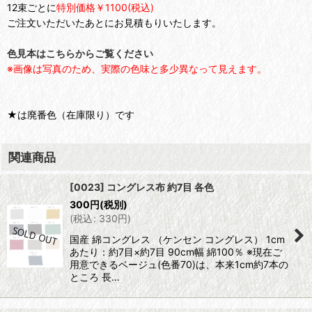
12束ごとに
特別価格￥1100(税込)
ご注文いただいたあとにお見積もりいたします。
色見本はこちらからご覧ください
※画像は写真のため、実際の色味と多少異なって見えます。
★は廃番色（在庫限り）です
関連商品
[0023] コングレス布 約7目 各色
300
円
(税別)
(
税込
:
330
円
)
国産 綿コングレス （ケンセン コングレス） 1cm
あたり：約7目×約7目 90cm幅 綿100％ ※現在ご
用意できるベージュ(色番70)は、本来1cm約7本の
ところ 長…